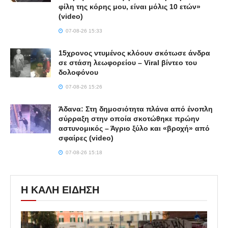
φίλη της κόρης μου, είναι μόλις 10 ετών»
(video)
07-08-26 15:33
15χρονος ντυμένος κλόουν σκότωσε άνδρα
σε στάση λεωφορείου – Viral βίντεο του
δολοφόνου
07-08-26 15:26
Άδανα: Στη δημοσιότητα πλάνα από ένοπλη
σύρραξη στην οποία σκοτώθηκε πρώην
αστυνομικός – Άγριο ξύλο και «βροχή» από
σφαίρες (video)
07-08-26 15:18
Η ΚΑΛΗ ΕΙΔΗΣΗ