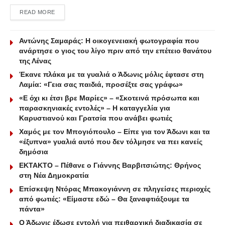
DETAILS
READ MORE
Αντώνης Σαμαράς: Η οικογενειακή φωτογραφία που
ανάρτησε ο γιος του λίγο πριν από την επέτειο θανάτου
της Λένας
Έκανε πλάκα με τα γυαλιά ο Άδωνις μόλις έφτασε στη
Λαμία: «Γεια σας παιδιά, προσέξτε σας γράφω»
«Ε όχι κι έτσι βρε Μαρίες» – «Σκοτεινά πρόσωπα και
παρασκηνιακές εντολές» – Η καταγγελία για
Καρυστιανού και Γρατσία που ανάβει φωτιές
Χαμός με τον Μπογιόπουλο – Είπε για τον Άδωνι και τα
«έξυπνα» γυαλιά αυτό που δεν τόλμησε να πει κανείς
δημόσια
ΕΚΤΑΚΤΟ – Πέθανε ο Γιάννης Βαρβιτσιώτης: Θρήνος
στη Νέα Δημοκρατία
Επίσκεψη Ντόρας Μπακογιάννη σε πληγείσες περιοχές
από φωτιές: «Είμαστε εδώ – Θα ξαναφτιάξουμε τα
πάντα»
Ο Άδωνις έδωσε εντολή για πειθαρχική διαδικασία σε