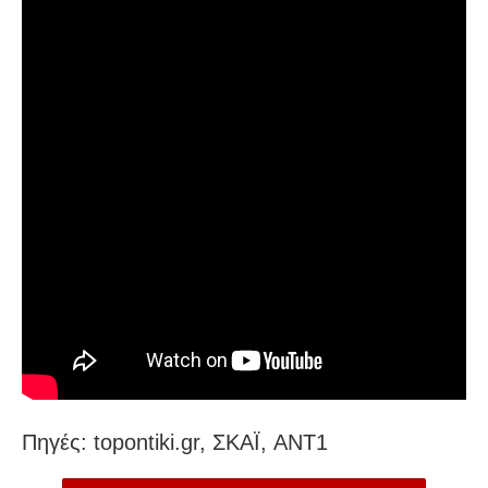
Πηγές: topontiki.gr, ΣΚΑΪ, ANT1