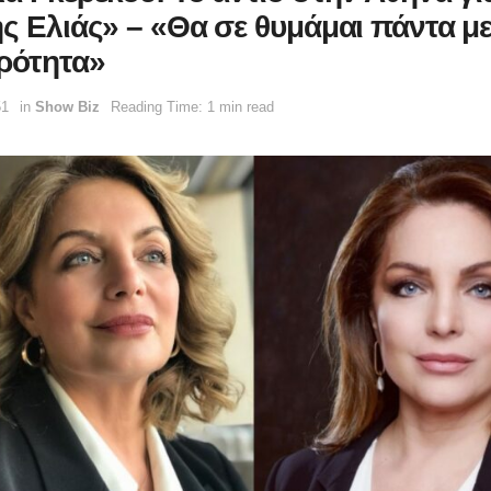
ης Ελιάς» – «Θα σε θυμάμαι πάντα μ
ρότητα»
51
in
Show Biz
Reading Time: 1 min read