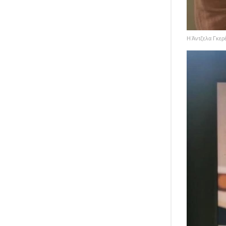
Η Άντζελα Γκερέ