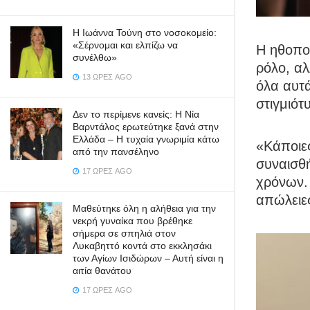
Η Ιωάννα Τούνη στο νοσοκομείο:
«Σέρνομαι και ελπίζω να
Η ηθοποι
συνέλθω»
ρόλο, αλ
13 ΏΡΕΣ AGO
όλα αυτά
στιγμιότ
Δεν το περίμενε κανείς: Η Νία
Βαρντάλος ερωτεύτηκε ξανά στην
Ελλάδα – Η τυχαία γνωριμία κάτω
«Κάποιες
από την πανσέληνο
συναισθ
17 ΏΡΕΣ AGO
χρόνων. 
απώλειε
Μαθεύτηκε όλη η αλήθεια για την
νεκρή γυναίκα που βρέθηκε
σήμερα σε σπηλιά στον
Λυκαβηττό κοντά στο εκκλησάκι
των Αγίων Ισιδώρων – Αυτή είναι η
αιτία θανάτου
17 ΏΡΕΣ AGO