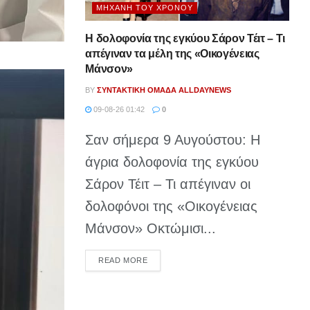
ΜΗΧΑΝΉ ΤΟΥ ΧΡΌΝΟΥ
Η δολοφονία της εγκύου Σάρον Τέιτ – Τι
απέγιναν τα μέλη της «Οικογένειας
Μάνσον»
BY
ΣΥΝΤΑΚΤΙΚΉ ΟΜΆΔΑ ALLDAYNEWS
09-08-26 01:42
0
Σαν σήμερα 9 Αυγούστου: Η
άγρια δολοφονία της εγκύου
Σάρον Τέιτ – Τι απέγιναν οι
δολοφόνοι της «Οικογένειας
Μάνσον» Οκτώμισι...
DETAILS
READ MORE