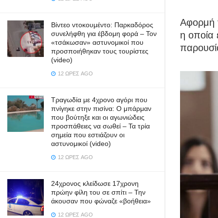
Αφορμή γ
Βίντεο ντοκουμέντο: Παρκαδόρος
συνελήφθη για έβδομη φορά – Τον
η οποία 
«τσάκωσαν» αστυνομικοί που
παρουσί
προσποιήθηκαν τους τουρίστες
(video)
12 ΏΡΕΣ AGO
Τραγωδία με 4χρονο αγόρι που
πνίγηκε στην πισίνα: O μπάρμαν
που βούτηξε και οι αγωνιώδεις
προσπάθειες να σωθεί – Τα τρία
σημεία που εστιάζουν οι
αστυνομικοί (video)
12 ΏΡΕΣ AGO
24χρονος κλείδωσε 17χρονη
πρώην φίλη του σε σπίτι – Την
άκουσαν που φώναζε «βοήθεια»
12 ΏΡΕΣ AGO