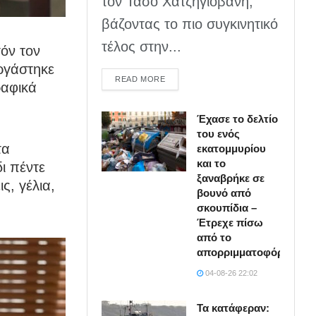
τον Τάσο Χατζηγιοβάνη,
βάζοντας το πιο συγκινητικό
τέλος στην...
όν τον
ργάστηκε
DETAILS
READ MORE
ραφικά
Έχασε το δελτίο
του ενός
τα
εκατομμυρίου
και το
ι πέντε
ξαναβρήκε σε
ς, γέλια,
βουνό από
σκουπίδια –
Έτρεχε πίσω
από το
απορριμματοφόρο
04-08-26 22:02
Τα κατάφεραν: