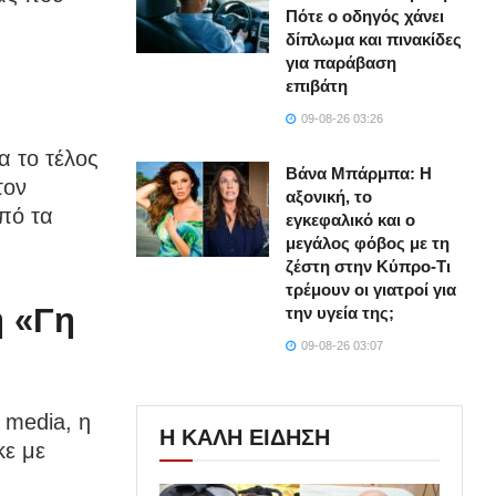
Πότε ο οδηγός χάνει
δίπλωμα και πινακίδες
για παράβαση
επιβάτη
09-08-26 03:26
α το τέλος
Βάνα Μπάρμπα: Η
τον
αξονική, το
πό τα
εγκεφαλικό και ο
μεγάλος φόβος με τη
ζέστη στην Κύπρο-Τι
τρέμουν οι γιατροί για
η «Γη
την υγεία της;
09-08-26 03:07
 media, η
Η ΚΑΛΗ ΕΙΔΗΣΗ
κε με