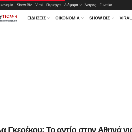
ικονομία
Show Biz
Viral
Περίεργα
Διάφορα
Άντρας
Γυναίκα
ΕΙΔΉΣΕΙΣ
ΟΙΚΟΝΟΜΊΑ
SHOW BIZ
VIRAL
α Γκερέκου: Το αντίο στην Αθηνά γι