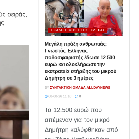
ύς σειράς,
ής
Η ΚΑΛΉ ΕΊΔΗΣΗ ΤΗΣ ΗΜΈΡΑΣ
Μεγάλη πράξη ανθρωπιάς:
Γνωστός Έλληνας
ποδοσφαιριστής έδωσε 12.500
ευρώ και ολοκλήρωσε την
εκστρατεία στήριξης του μικρού
Δημήτρη σε 3 ημέρες
BY
ΣΥΝΤΑΚΤΙΚΉ ΟΜΆΔΑ ALLDAYNEWS
08-08-26 11:10
0
Τα 12.500 ευρώ που
απέμεναν για τον μικρό
Δημήτρη καλύφθηκαν από