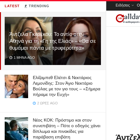
Ειδήσεις
Ο
LATEST
TRENDING
Άντζελα Γκερέκου: Το αντίο στην
Αθηνά για τη «Γη της Ελιάς» – «Θα σε
θυμάμαι πάντα με τρυφερότητα»
1 ΜΉΝΑ AGO
Ελίζαμπεθ Ελέτσι & Νεκτάριος
Λεμονίδης: Στον Άγιο Νεκτάριο
Βούλας με τον γιο τους – «Σήμερα
πήραμε την Ευχή»
2 ΏΡΕΣ AGO
Νέος ΚΟΚ: Πρόστιμο και στον
συνεπιβάτη – Πότε ο οδηγός χάνει
δίπλωμα και πινακίδες για
Άντζελ
παράβαση επιβάτη