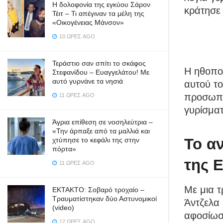
Η δολοφονία της εγκύου Σάρον
κράτησε 
Τέιτ – Τι απέγιναν τα μέλη της
«Οικογένειας Μάνσον»
10 ΏΡΕΣ AGO
Τεράστιο σαν σπίτι το σκάφος
Η ηθοποι
Στεφανίδου – Ευαγγελάτου! Με
αυτό γυρνάνε τα νησιά
αυτού το
προσωπι
11 ΏΡΕΣ AGO
γυρίσματ
Άγρια επίθεση σε νοσηλεύτρια –
«Την άρπαξε από τα μαλλιά και
Το α
χτύπησε το κεφάλι της στην
πόρτα»
της 
11 ΏΡΕΣ AGO
Με μια τ
ΕΚΤΑΚΤΟ: Σοβαρό τροχαίο –
Τραυματίστηκαν δύο Αστυνομικοί
Άντζελα
(video)
αφοσίωση
12 ΏΡΕΣ AGO