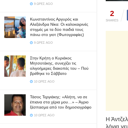
9 ΏΡΕΣ AGO
2
Κωνσταντίνος Αργυρός και
SHARES
Αλεξάνδρα Νίκα: Οι καλοκαιρινές
στιγμές με τα δύο παιδιά τους
πάνω στο γιοτ (Φωτογραφίες)
9 ΏΡΕΣ AGO
Στην Κρήτη ο Κυριάκος
Μητσοτάκης, συνεχίζει τις
ολιγοήμερες διακοπές του – Πού
βρέθηκε το Σάββατο
10 ΏΡΕΣ AGO
Τάσος Τεργιάκης: «Αλήτη, να σε
έπιανα στα χέρια μου…» – Άγριο
ξέσπασμα από τον δημοσιογράφο
10 ΏΡΕΣ AGO
Η Άντζελ
λόγια γε