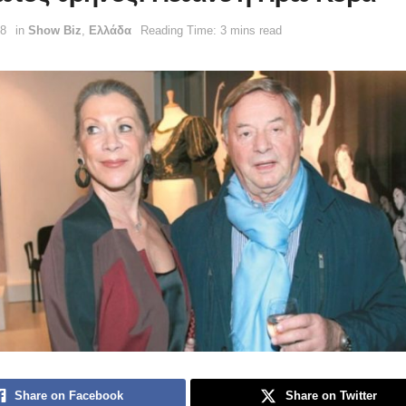
58
in
Show Biz
,
Ελλάδα
Reading Time: 3 mins read
Share on Facebook
Share on Twitter