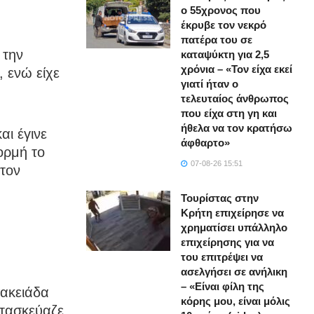
ο 55χρονος που
έκρυβε τον νεκρό
πατέρα του σε
 την
καταψύκτη για 2,5
χρόνια – «Τον είχα εκεί
, ενώ είχε
γιατί ήταν ο
τελευταίος άνθρωπος
που είχα στη γη και
ήθελα να τον κρατήσω
αι έγινε
άφθαρτο»
ορμή το
07-08-26 15:51
 τον
Τουρίστας στην
Κρήτη επιχείρησε να
χρηματίσει υπάλληλο
επιχείρησης για να
του επιτρέψει να
ασελγήσει σε ανήλικη
– «Είναι φίλη της
σακειάδα
κόρης μου, είναι μόλις
ατασκεύαζε