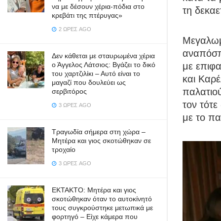
να με δέσουν χέρια-πόδια στο
τη δεκαε
κρεβάτι της πτέρυγας»
2 ΏΡΕΣ AGO
Μεγαλωμ
αναπόσπ
Δεν κάθεται με σταυρωμένα χέρια
με επιφα
ο Άγγελος Λάτσιος: Βγάζει το δικό
του χαρτζιλίκι – Αυτό είναι το
και Καρέ
μαγαζί που δουλεύει ως
παλατιού
σερβιτόρος
τον τότε
3 ΏΡΕΣ AGO
με το πα
Τραγωδία σήμερα στη χώρα –
Μητέρα και γιος σκοτώθηκαν σε
τροχαίο
3 ΏΡΕΣ AGO
ΕΚΤΑΚΤΟ: Μητέρα και γιος
σκοτώθηκαν όταν το αυτοκίνητό
τους συγκρούστηκε μετωπικά με
φορτηγό – Είχε κάμερα που