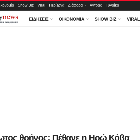
ικονομία
Show Biz
Viral
Περίεργα
Διάφορα
Άντρας
Γυναίκα
ΕΙΔΉΣΕΙΣ
ΟΙΚΟΝΟΜΊΑ
SHOW BIZ
VIRAL
ωτος θρήνος: Πέθανε η Ηρώ Κόβα