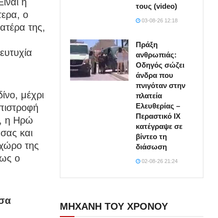
ίναι η
τους (video)
τερα, ο
03-08-26 12:18
πατέρα της,
Πράξη
ευτυχία
ανθρωπιάς:
Οδηγός σώζει
άνδρα που
πνιγόταν στην
ίνο, μέχρι
πλατεία
Ελευθερίας –
πιστροφή
Περαστικό ΙΧ
, η Ηρώ
κατέγραψε σε
σας και
βίντεο τη
 χώρο της
διάσωση
ως ο
02-08-26 21:24
ύσα
ΜΗΧΑΝΗ ΤΟΥ ΧΡΟΝΟΥ