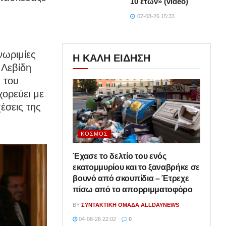
10 ετών» (video)
07-08-26 15:33
νωριμίες
Η ΚΑΛΗ ΕΙΔΗΣΗ
 Λεβίδη
 του
χορεύει με
έσεις της
ΚΌΣΜΟΣ
Έχασε το δελτίο του ενός
εκατομμυρίου και το ξαναβρήκε σε
βουνό από σκουπίδια – Έτρεχε
πίσω από το απορριμματοφόρο
BY
ΣΥΝΤΑΚΤΙΚΉ ΟΜΆΔΑ ALLDAYNEWS
04-08-26 22:02
0