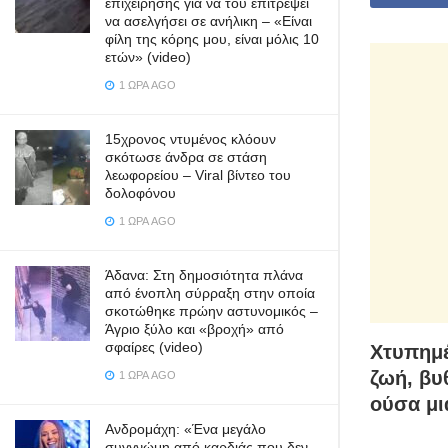
επιχείρησης για να του επιτρέψει
να ασελγήσει σε ανήλικη – «Είναι
φίλη της κόρης μου, είναι μόλις 10
ετών» (video)
1 ΏΡΑ AGO
15χρονος ντυμένος κλόουν
σκότωσε άνδρα σε στάση
λεωφορείου – Viral βίντεο του
δολοφόνου
1 ΏΡΑ AGO
Άδανα: Στη δημοσιότητα πλάνα
από ένοπλη σύρραξη στην οποία
σκοτώθηκε πρώην αστυνομικός –
Άγριο ξύλο και «βροχή» από
σφαίρες (video)
Χτυπημέ
ζωή, βυθ
1 ΏΡΑ AGO
ούσα μι
Ανδρομάχη: «Ένα μεγάλο
συγγνώμη από καρδιάς που δεν