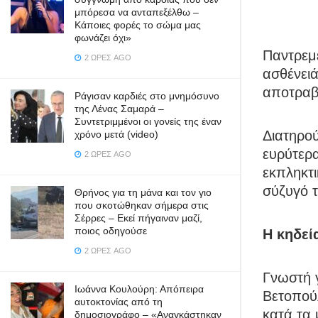
μπόρεσα να ανταπεξέλθω –
Κάποιες φορές το σώμα μας
φωνάζει όχι»
Παντρεμέ
2 ΏΡΕΣ AGO
ασθένειά
αποτραβη
Ράγισαν καρδιές στο μνημόσυνο
της Λένας Σαμαρά –
Συντετριμμένοι οι γονείς της έναν
Διατηρού
χρόνο μετά (video)
ευρύτερα
2 ΏΡΕΣ AGO
εκπληκτι
σύζυγό τ
Θρήνος για τη μάνα και τον γιο
που σκοτώθηκαν σήμερα στις
Σέρρες – Εκεί πήγαιναν μαζί,
ποιος οδηγούσε
Η κηδεία
2 ΏΡΕΣ AGO
Γνωστή γ
Ιωάννα Κουλούρη: Απόπειρα
Βετοπού
αυτοκτονίας από τη
κατά τα 
δημοσιογράφο – «Aναγκάστηκαν