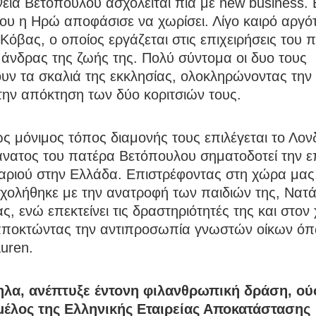
νεια Βετοπούλου ασχολείται πια με new business. Ε
ου η Ηρώ αποφάσισε να χωρίσει. Λίγο καιρό αργό
Κόβας, ο οποίος εργάζεται στις επιχειρήσεις του 
ο άνδρας της ζωής της. Πολύ σύντομα οι δυο τους
υν τα σκαλιά της εκκλησίας, ολοκληρώνοντας την 
την απόκτηση των δύο κοριτσιών τους.
ς μόνιμος τόπος διαμονής τους επιλέγεται το Λονδ
άνατος του πατέρα Βετόπουλου σηματοδοτεί την ε
γαριού στην Ελλάδα. Επιστρέφοντας στη χώρα μας
χολήθηκε με την ανατροφή των παιδιών της, Νατά
ς, ενώ επεκτείνει τις δραστηριότητές της και στον
αποκτώντας την αντιπροσωπία γνωστών οίκων όπ
uren.
λα, ανέπτυξε έντονη φιλανθρωπική δράση, ο
μέλος της Ελληνικής Εταιρείας Αποκατάστασης