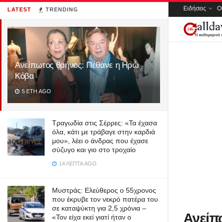
Ειδήσεις
Ο
LATEST
TRENDING
Ανείπωτος θρήνος: Πέθανε η Ηρώ
Κόβα
5 ΈΤΗ AGO
Τραγωδία στις Σέρρες: «Τα έχασα
όλα, κάτι με τράβαγε στην καρδιά
μου», λέει ο άνδρας που έχασε
σύζυγο και γιο στο τροχαίο
14 ΛΕΠΤΆ AGO
Μυστράς: Ελεύθερος ο 55χρονος
που έκρυβε τον νεκρό πατέρα του
σε καταψύκτη για 2,5 χρόνια –
Ανείπ
«Τον είχα εκεί γιατί ήταν ο