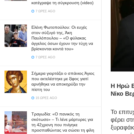
κατέγραψε τη σύγκρουση (video)
7 ΏΡΕΣ AGO
Ελένη Φωτοπούλου: Οι ευχές
στον σύζυγό της, Άκη
Παυλόπουλου – «Ο φύλακας
άγγελος όσων έχουν την τύχη να
βρίσκονται κοντά του»
7 ΏΡΕΣ AGO
Σήμερα γιορτάζει ο σπάνιος Άγιος
που εκτελέστηκε με ξίφος γιατί
αρνήθηκε να αποκηρύξει την
Η Ηρώ Β
πίστη του
Νίκο Βε
15 ΏΡΕΣ AGO
Το επιτυ
Τραγωδία: «Ο πανικός τη
φέρει στ
σκότωσε» – Τι λένε μάρτυρες για
τη 42χρονη που πνίγηκε
ξυραφάκι
προσπαθώντας να σώσει τη φίλη