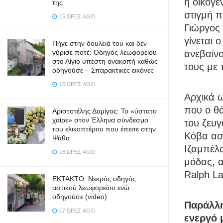
η οικογέ
της
στιγμή π
15 ΏΡΕΣ AGO
Γιώργος 
γίνεται 
Πήγε στην δουλειά του και δεν
γύρισε ποτέ: Οδηγός λεωφορείου
ανεβαίνο
στο Αίγιο υπέστη ανακοπή καθώς
τους με 
οδηγούσε – Σπαρακτικές εικόνες
15 ΏΡΕΣ AGO
Αρχικά ω
που ο θ
Αριστοτέλης Δαμίγος: Το «ύστατο
χαίρε» στον Έλληνα σύνδεσμο
του ζευ
του ελικοπτέρου που έπεσε στην
Κόβα ασ
Ψάθα
Ιζαμπέλα
16 ΏΡΕΣ AGO
μόδας, 
Ralph La
ΕΚΤΑΚΤΟ: Νεκρός οδηγός
αστικού λεωφορείου ενώ
οδηγούσε (video)
Παράλλη
17 ΏΡΕΣ AGO
ενεργό 