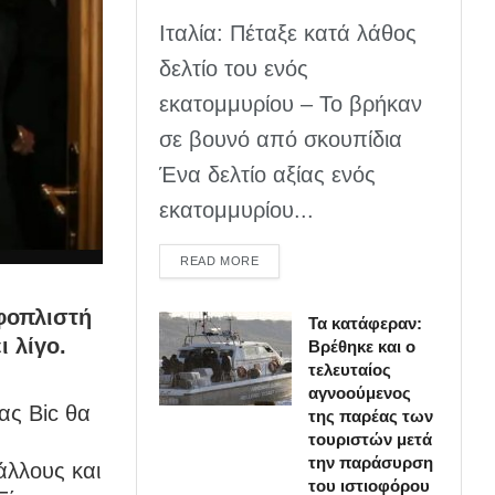
Ιταλία: Πέταξε κατά λάθος
δελτίο του ενός
εκατομμυρίου – Το βρήκαν
σε βουνό από σκουπίδια
Ένα δελτίο αξίας ενός
εκατομμυρίου...
DETAILS
READ MORE
φοπλιστή
Τα κατάφεραν:
ι λίγο.
Βρέθηκε και ο
τελευταίος
αγνοούμενος
ίας Bic θα
της παρέας των
τουριστών μετά
την παράσυρση
άλλους και
του ιστιοφόρου