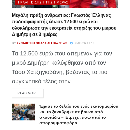
Η ΚΑΛΉ ΕΊΔΗΣΗ ΤΗΣ ΗΜΈΡΑΣ
Μεγάλη πράξη ανθρωπιάς: Γνωστός Έλληνας
ποδοσφαιριστής έδωσε 12.500 ευρώ και
ολοκλήρωσε την εκστρατεία στήριξης του μικρού
Δημήτρη σε 3 ημέρες
BY
ΣΥΝΤΑΚΤΙΚΉ ΟΜΆΔΑ ALLDAYNEWS
08-08-26 11:10
Τα 12.500 ευρώ που απέμεναν για τον
μικρό Δημήτρη καλύφθηκαν από τον
Τάσο Χατζηγιοβάνη, βάζοντας το πιο
συγκινητικό τέλος στην...
DETAILS
READ MORE
Έχασε το δελτίο του ενός εκατομμυρίου
και το ξαναβρήκε σε βουνό από
σκουπίδια – Έτρεχε πίσω από το
απορριμματοφόρο