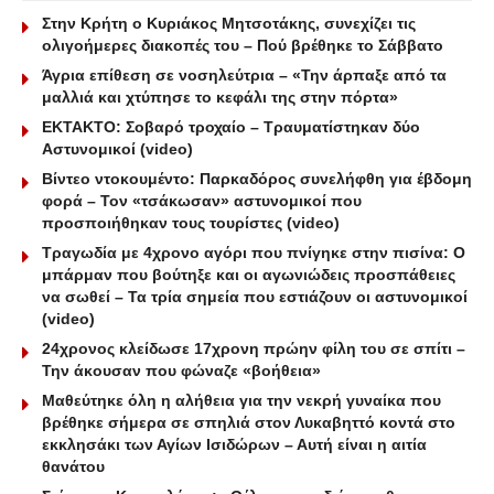
Στην Κρήτη ο Κυριάκος Μητσοτάκης, συνεχίζει τις
ολιγοήμερες διακοπές του – Πού βρέθηκε το Σάββατο
Άγρια επίθεση σε νοσηλεύτρια – «Την άρπαξε από τα
μαλλιά και χτύπησε το κεφάλι της στην πόρτα»
ΕΚΤΑΚΤΟ: Σοβαρό τροχαίο – Τραυματίστηκαν δύο
Αστυνομικοί (video)
Βίντεο ντοκουμέντο: Παρκαδόρος συνελήφθη για έβδομη
φορά – Τον «τσάκωσαν» αστυνομικοί που
προσποιήθηκαν τους τουρίστες (video)
Τραγωδία με 4χρονο αγόρι που πνίγηκε στην πισίνα: O
μπάρμαν που βούτηξε και οι αγωνιώδεις προσπάθειες
να σωθεί – Τα τρία σημεία που εστιάζουν οι αστυνομικοί
(video)
24χρονος κλείδωσε 17χρονη πρώην φίλη του σε σπίτι –
Την άκουσαν που φώναζε «βοήθεια»
Μαθεύτηκε όλη η αλήθεια για την νεκρή γυναίκα που
βρέθηκε σήμερα σε σπηλιά στον Λυκαβηττό κοντά στο
εκκλησάκι των Αγίων Ισιδώρων – Αυτή είναι η αιτία
θανάτου