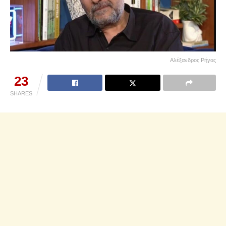
Αλέξανδρος Ρήγας
23
SHARES