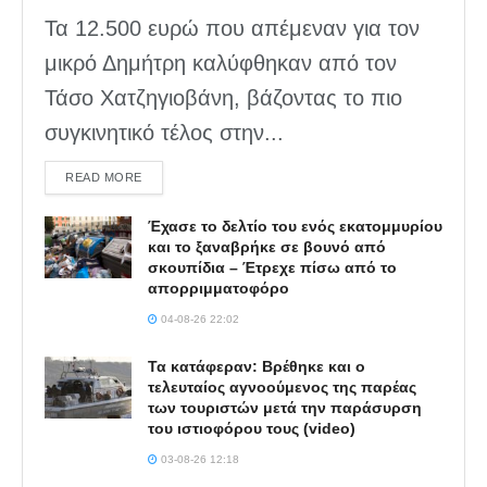
Τα 12.500 ευρώ που απέμεναν για τον
μικρό Δημήτρη καλύφθηκαν από τον
Τάσο Χατζηγιοβάνη, βάζοντας το πιο
συγκινητικό τέλος στην...
DETAILS
READ MORE
Έχασε το δελτίο του ενός εκατομμυρίου
και το ξαναβρήκε σε βουνό από
σκουπίδια – Έτρεχε πίσω από το
απορριμματοφόρο
04-08-26 22:02
Τα κατάφεραν: Βρέθηκε και ο
τελευταίος αγνοούμενος της παρέας
των τουριστών μετά την παράσυρση
του ιστιοφόρου τους (video)
03-08-26 12:18