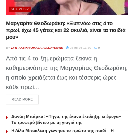
SHOW BIZ
Μαργαρίτα Θεοδωράκη: «Ξυπνάω στις 4 το
πρωί, έχω 45 γάτες και 22 σκυλιά, είναι τα παιδιά
μου»
BY
ΣΥΝΤΑΚΤΙΚΉ ΟΜΆΔΑ ALLDAYNEWS
08-08-26 11:30
0
Από τις 4 τα ξημερώματα ξεκινά η
καθημερινότητα της Μαργαρίτας Θεοδωράκη,
η οποία χρειάζεται έως και τέσσερις ώρες
κάθε πρωί...
DETAILS
READ MORE
Δανάη Μπάρκα: «Πήγα, της έκανα έκπληξη, κι έφυγα» –
Το τρυφερό βίντεο με τη γιαγιά της
Η Λίλα Μπακλέση γέννησε το πρώτο της παιδί – Η