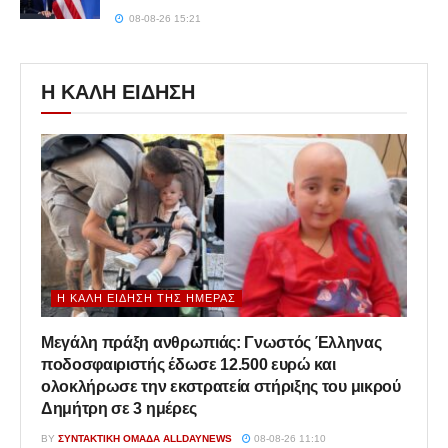
08-08-26 15:21
Η ΚΑΛΗ ΕΙΔΗΣΗ
Η ΚΑΛΉ ΕΊΔΗΣΗ ΤΗΣ ΗΜΈΡΑΣ
Μεγάλη πράξη ανθρωπιάς: Γνωστός Έλληνας
ποδοσφαιριστής έδωσε 12.500 ευρώ και
ολοκλήρωσε την εκστρατεία στήριξης του μικρού
Δημήτρη σε 3 ημέρες
BY
ΣΥΝΤΑΚΤΙΚΉ ΟΜΆΔΑ ALLDAYNEWS
08-08-26 11:10