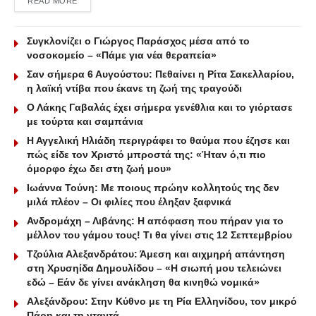
READ MORE
Συγκλονίζει ο Γιώργος Παράσχος μέσα από το
νοσοκομείο – «Πάμε για νέα θεραπεία»
Σαν σήμερα 6 Αυγούστου: Πεθαίνει η Ρίτα Σακελλαρίου,
η λαϊκή ντίβα που έκανε τη ζωή της τραγούδι
Ο Λάκης Γαβαλάς έχει σήμερα γενέθλια και το γιόρτασε
με τούρτα και σαμπάνια
Η Αγγελική Ηλιάδη περιγράφει το θαύμα που έζησε και
πώς είδε τον Χριστό μπροστά της: «Ήταν ό,τι πιο
όμορφο έχω δει στη ζωή μου»
Ιωάννα Τούνη: Με ποιους πρώην κολλητούς της δεν
μιλά πλέον – Οι φιλίες που έληξαν ξαφνικά
Ανδρομάχη – Λιβάνης: Η απόφαση που πήραν για το
μέλλον του γάμου τους! Τι θα γίνει στις 12 Σεπτεμβρίου
Τζούλια Αλεξανδράτου: Άμεση και αιχμηρή απάντηση
στη Χρυσηίδα Δημουλίδου – «Η σιωπή μου τελειώνει
εδώ – Εάν δε γίνει ανάκληση θα κινηθώ νομικά»
Αλεξάνδρου: Στην Κύθνο με τη Ρία Ελληνίδου, τον μικρό
Πάρη και τη νταντά