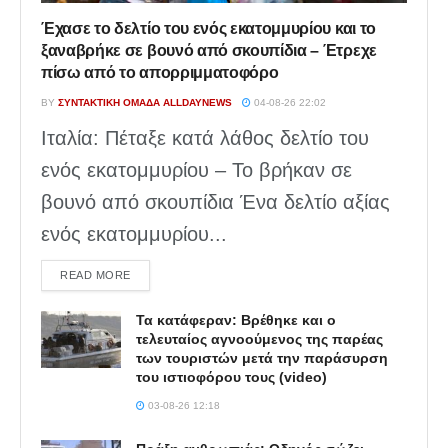
Έχασε το δελτίο του ενός εκατομμυρίου και το
ξαναβρήκε σε βουνό από σκουπίδια – Έτρεχε
πίσω από το απορριμματοφόρο
BY
ΣΥΝΤΑΚΤΙΚΉ ΟΜΆΔΑ ALLDAYNEWS
04-08-26 22:02
Ιταλία: Πέταξε κατά λάθος δελτίο του
ενός εκατομμυρίου – Το βρήκαν σε
βουνό από σκουπίδια Ένα δελτίο αξίας
ενός εκατομμυρίου...
DETAILS
READ MORE
Τα κατάφεραν: Βρέθηκε και ο
τελευταίος αγνοούμενος της παρέας
των τουριστών μετά την παράσυρση
του ιστιοφόρου τους (video)
03-08-26 12:18