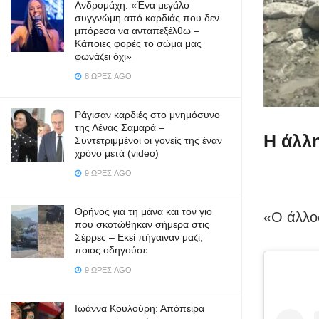
Ανδρομάχη: «Ένα μεγάλο
συγγνώμη από καρδιάς που δεν
μπόρεσα να ανταπεξέλθω –
Κάποιες φορές το σώμα μας
φωνάζει όχι»
8 ΏΡΕΣ AGO
Ράγισαν καρδιές στο μνημόσυνο
της Λένας Σαμαρά –
Η άλλ
Συντετριμμένοι οι γονείς της έναν
χρόνο μετά (video)
9 ΏΡΕΣ AGO
Θρήνος για τη μάνα και τον γιο
«Ο άλλος
που σκοτώθηκαν σήμερα στις
Σέρρες – Εκεί πήγαιναν μαζί,
ποιος οδηγούσε
9 ΏΡΕΣ AGO
Ιωάννα Κουλούρη: Απόπειρα