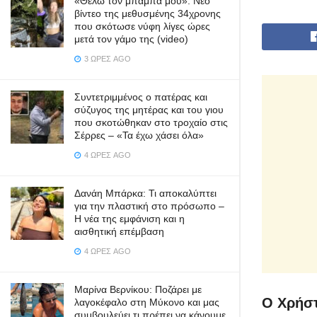
«Θέλω τον μπαμπά μου»: Νέο
βίντεο της μεθυσμένης 34χρονης
που σκότωσε νύφη λίγες ώρες
μετά τον γάμο της (video)
3 ΏΡΕΣ AGO
Συντετριμμένος ο πατέρας και
σύζυγος της μητέρας και του γιου
που σκοτώθηκαν στο τροχαίο στις
Σέρρες – «Τα έχω χάσει όλα»
4 ΏΡΕΣ AGO
Δανάη Μπάρκα: Τι αποκαλύπτει
για την πλαστική στο πρόσωπο –
Η νέα της εμφάνιση και η
αισθητική επέμβαση
4 ΏΡΕΣ AGO
Μαρίνα Βερνίκου: Ποζάρει με
Ο Χρήστ
λαγοκέφαλο στη Μύκονο και μας
συμβουλεύει τι πρέπει να κάνουμε