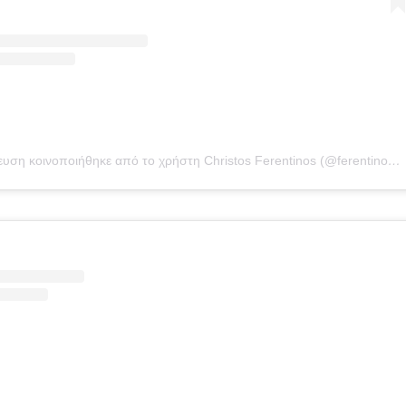
Η δημοσίευση κοινοποιήθηκε από το χρήστη Christos Ferentinos (@ferentinos_christos)