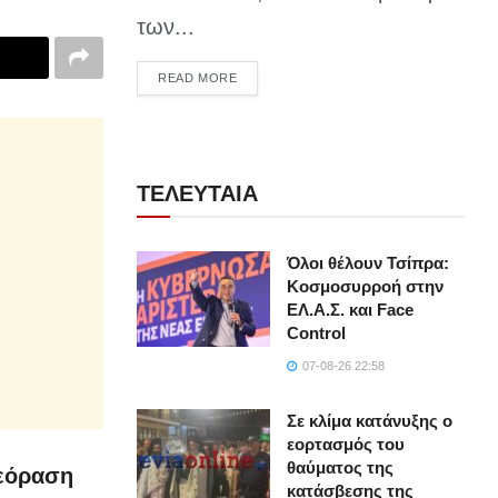
των...
DETAILS
READ MORE
ΤΕΛΕΥΤΑΙΑ
Όλοι θέλουν Τσίπρα:
Κοσμοσυρροή στην
ΕΛ.Α.Σ. και Face
Control
07-08-26 22:58
Σε κλίμα κατάνυξης ο
εορτασμός του
θαύματος της
λεόραση
κατάσβεσης της