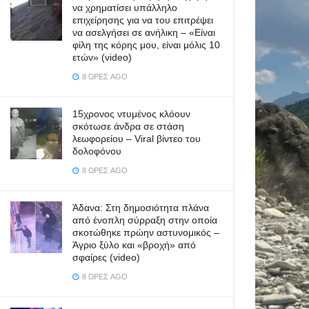
να χρηματίσει υπάλληλο
επιχείρησης για να του επιτρέψει
να ασελγήσει σε ανήλικη – «Είναι
φίλη της κόρης μου, είναι μόλις 10
ετών» (video)
8 ΏΡΕΣ AGO
15χρονος ντυμένος κλόουν
σκότωσε άνδρα σε στάση
λεωφορείου – Viral βίντεο του
δολοφόνου
8 ΏΡΕΣ AGO
Άδανα: Στη δημοσιότητα πλάνα
από ένοπλη σύρραξη στην οποία
σκοτώθηκε πρώην αστυνομικός –
Άγριο ξύλο και «βροχή» από
σφαίρες (video)
8 ΏΡΕΣ AGO