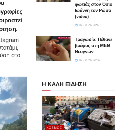
ου
φωτιάς στον Όσιο
Ιωάννη τον Ρώσο
ογραφίες
(video)
οιραστεί
07-08-26 20:40
άρτηση.
stagram
Τραγωδία: Πέθανε
βρέφος στη ΜΕΘ
ποτάμι,
Νεογνών
ύση στο
07-08-26 20:37
Η ΚΑΛΗ ΕΙΔΗΣΗ
ΚΌΣΜΟΣ