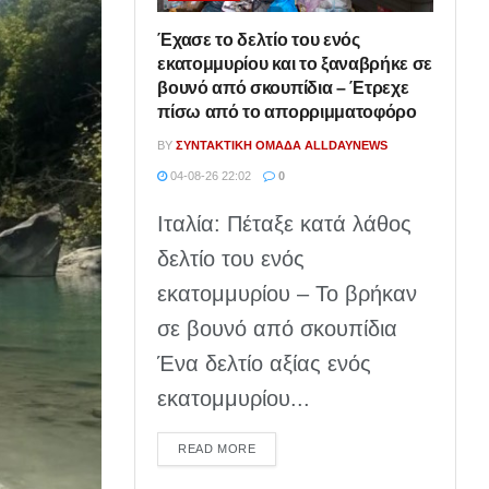
Έχασε το δελτίο του ενός
εκατομμυρίου και το ξαναβρήκε σε
βουνό από σκουπίδια – Έτρεχε
πίσω από το απορριμματοφόρο
BY
ΣΥΝΤΑΚΤΙΚΉ ΟΜΆΔΑ ALLDAYNEWS
04-08-26 22:02
0
Ιταλία: Πέταξε κατά λάθος
δελτίο του ενός
εκατομμυρίου – Το βρήκαν
σε βουνό από σκουπίδια
Ένα δελτίο αξίας ενός
εκατομμυρίου...
DETAILS
READ MORE