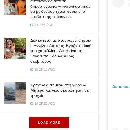
αυτοκτονίας από τη
δημοσιογράφο – «Aναγκάστηκαν
να με δέσουν χέρια-πόδια στο
κρεβάτι της πτέρυγας»
9 ΏΡΕΣ AGO
Δεν κάθεται με σταυρωμένα χέρια
ο Άγγελος Λάτσιος: Βγάζει το δικό
του χαρτζιλίκι – Αυτό είναι το
μαγαζί που δουλεύει ως
σερβιτόρος
10 ΏΡΕΣ AGO
Τραγωδία σήμερα στη χώρα –
Δείτε αυ
Μητέρα και γιος σκοτώθηκαν σε
τροχαίο
10 ΏΡΕΣ AGO
LOAD MORE