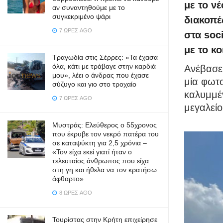
με το ν
αν συναντηθούμε με το
συγκεκριμένο ψάρι
διακοπέ
7 ΏΡΕΣ AGO
στα soc
με το κ
Τραγωδία στις Σέρρες: «Τα έχασα
όλα, κάτι με τράβαγε στην καρδιά
Ανέβασε
μου», λέει ο άνδρας που έχασε
μία φωτο
σύζυγο και γιο στο τροχαίο
καλυμμέ
7 ΏΡΕΣ AGO
μεγαλείο
Μυστράς: Ελεύθερος ο 55χρονος
που έκρυβε τον νεκρό πατέρα του
σε καταψύκτη για 2,5 χρόνια –
«Τον είχα εκεί γιατί ήταν ο
τελευταίος άνθρωπος που είχα
στη γη και ήθελα να τον κρατήσω
άφθαρτο»
8 ΏΡΕΣ AGO
Τουρίστας στην Κρήτη επιχείρησε