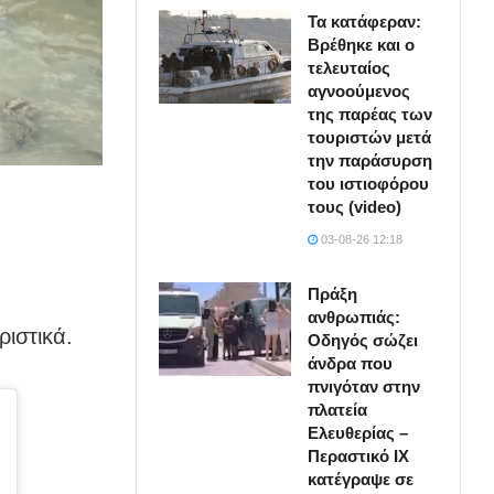
Τα κατάφεραν:
Βρέθηκε και ο
τελευταίος
αγνοούμενος
της παρέας των
τουριστών μετά
την παράσυρση
του ιστιοφόρου
τους (video)
03-08-26 12:18
Πράξη
ανθρωπιάς:
ιστικά.
Οδηγός σώζει
άνδρα που
πνιγόταν στην
πλατεία
Ελευθερίας –
Περαστικό ΙΧ
κατέγραψε σε