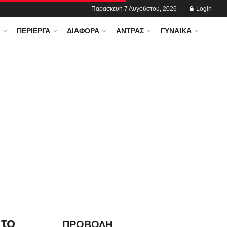
Παρασκευή 7 Αυγούστου, 2026
Login
ΠΕΡΊΕΡΓΑ
ΔΙΆΦΟΡΑ
ΆΝΤΡΑΣ
ΓΥΝΑΊΚΑ
 το
ΠΡΟΒΟΛΗ