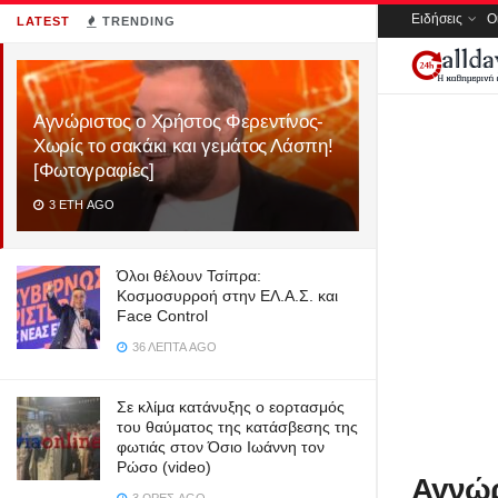
Ειδήσεις
Ο
LATEST
TRENDING
Αγνώριστος ο Χρήστος Φερεντίνος-
Χωρίς το σακάκι και γεμάτος Λάσπη!
[Φωτογραφίες]
3 ΈΤΗ AGO
Όλοι θέλουν Τσίπρα:
Κοσμοσυρροή στην ΕΛ.Α.Σ. και
Face Control
36 ΛΕΠΤΆ AGO
Σε κλίμα κατάνυξης ο εορτασμός
του θαύματος της κατάσβεσης της
φωτιάς στον Όσιο Ιωάννη τον
Ρώσο (video)
Αγνώρ