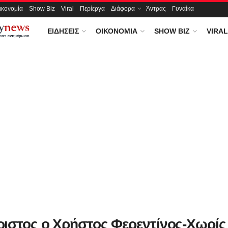
ικονομία
Show Biz
Viral
Περίεργα
Διάφορα
Άντρας
Γυναίκα
ΕΙΔΉΣΕΙΣ
ΟΙΚΟΝΟΜΊΑ
SHOW BIZ
VIRAL
ιστος ο Χρήστος Φερεντίνος-Χωρίς