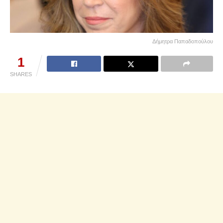
Δήμητρα Παπαδοπούλου
1
SHARES