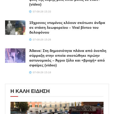
(video)
07-08-26 15:33
15χρονος ντυμένος κλόουν σκότωσε άνδρα
σε στάση λεωφορείου – Viral βίντεο του
δολοφόνου
07-08-26 15:26
Άδανα: Στη δημοσιότητα πλάνα από ένοπλη
σύρραξη στην οποία σκοτώθηκε πρώην
αστυνομικός – Άγριο ξύλο και «βροχή» από
σφαίρες (video)
07-08-26 15:18
Η ΚΑΛΗ ΕΙΔΗΣΗ