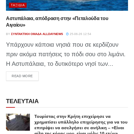
ΤΑΞΊΔΙΑ
Αστυπάλαια, απόδραση στην «Πεταλούδα του
Αιγαίου»
BY
ΣΥΝΤΑΚΤΙΚΉ ΟΜΆΔΑ ALLDAYNEWS
25-06-26 12:54
Υπάρχουν κάποια νησιά που σε κερδίζουν
πριν ακόμα πατήσεις το πόδι σου στο λιμάνι.
Η Αστυπάλαια, το δυτικότερο νησί των...
DETAILS
READ MORE
ΤΕΛΕΥΤΑΙΑ
Τουρίστας στην Κρήτη επιχείρησε να
χρηματίσει υπάλληλο επιχείρησης για να του
επιτρέψει να ασελγήσει σε ανήλικη – «Είναι
φίλη της κόρης μου, είναι μόλις 10 ετών»