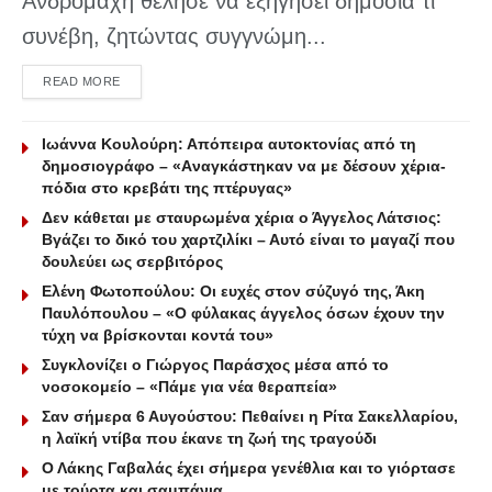
Ανδρομάχη θέλησε να εξηγήσει δημόσια τι
συνέβη, ζητώντας συγγνώμη...
DETAILS
READ MORE
Ιωάννα Κουλούρη: Απόπειρα αυτοκτονίας από τη
δημοσιογράφο – «Aναγκάστηκαν να με δέσουν χέρια-
πόδια στο κρεβάτι της πτέρυγας»
Δεν κάθεται με σταυρωμένα χέρια ο Άγγελος Λάτσιος:
Βγάζει το δικό του χαρτζιλίκι – Αυτό είναι το μαγαζί που
δουλεύει ως σερβιτόρος
Ελένη Φωτοπούλου: Οι ευχές στον σύζυγό της, Άκη
Παυλόπουλου – «Ο φύλακας άγγελος όσων έχουν την
τύχη να βρίσκονται κοντά του»
Συγκλονίζει ο Γιώργος Παράσχος μέσα από το
νοσοκομείο – «Πάμε για νέα θεραπεία»
Σαν σήμερα 6 Αυγούστου: Πεθαίνει η Ρίτα Σακελλαρίου,
η λαϊκή ντίβα που έκανε τη ζωή της τραγούδι
Ο Λάκης Γαβαλάς έχει σήμερα γενέθλια και το γιόρτασε
με τούρτα και σαμπάνια