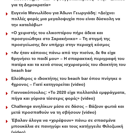
για τη Δημοκρατία»
Ευγενία Μανωλίδου για Άδωνι Γεωργιάδη: «Δείχνει
πολλές φορές μια μεγαλοψυχία που είναι δύσκολη να
την καταλάβω»
«Ο χειριστής του ελικοπτέρου πήρε άδεια και
προσγειώθηκε στο Σαρακήνικο» – Τη στιγμή της
προσγείωσης δεν υπήρχε στην περιοχή κόσμος
«Αν ήταν κάποιος πάνω από την πισίνα, δε θα είχα
θρηνήσει το παιδί μου» – Η σπαρακτική περιγραφή του
πατέρα και τα κενά στους ισχυρισμούς του ιδιοκτήτη του
beach bar
Ελεύθερος ο ιδιοκτήτης του beach bar όπου πνίγηκε ο
4χρονος – Γιατί κατηγορείται (video)
Γιαννακόπουλος: «Το 2020 είχα πολλαπλά εμφράγματα,
πήγα και γύρισα τέσσερις φορές» (video)
Challenge ανηλίκων μέσα σε δάσος – Βάζουν φωτιά και
μετά προσπαθούν να τη σβήσουν (video)
Έβαλαν άλογα να «χορέψουν» πάνω σε σπασμένα
μπουκάλια σε πανηγύρι και τους κατήγγειλε Φιλοζωική
(video)