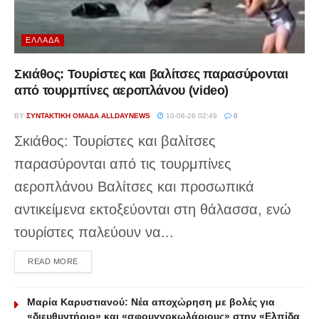
ΕΛΛΆΔΑ
Σκιάθος: Τουρίστες και βαλίτσες παρασύρονται
από τουρμπίνες αεροπλάνου (video)
BY
ΣΥΝΤΑΚΤΙΚΉ ΟΜΆΔΑ ALLDAYNEWS
10-08-26 02:49
0
Σκιάθος: Τουρίστες και βαλίτσες
παρασύρονται από τις τουρμπίνες
αεροπλάνου Βαλίτσες και προσωπικά
αντικείμενα εκτοξεύονται στη θάλασσα, ενώ
τουρίστες παλεύουν να...
DETAILS
READ MORE
Μαρία Καρυστιανού: Νέα αποχώρηση με βολές για
«διευθυντήριο» και «σφουγγοκωλάριους» στην «Ελπίδα