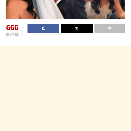
666
SHARES