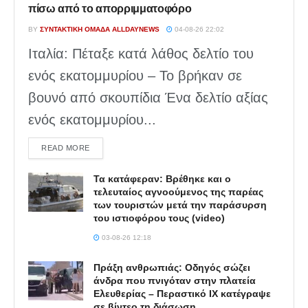
πίσω από το απορριμματοφόρο
BY
ΣΥΝΤΑΚΤΙΚΉ ΟΜΆΔΑ ALLDAYNEWS
04-08-26 22:02
Ιταλία: Πέταξε κατά λάθος δελτίο του
ενός εκατομμυρίου – Το βρήκαν σε
βουνό από σκουπίδια Ένα δελτίο αξίας
ενός εκατομμυρίου...
DETAILS
READ MORE
Τα κατάφεραν: Βρέθηκε και ο
τελευταίος αγνοούμενος της παρέας
των τουριστών μετά την παράσυρση
του ιστιοφόρου τους (video)
03-08-26 12:18
Πράξη ανθρωπιάς: Οδηγός σώζει
άνδρα που πνιγόταν στην πλατεία
Ελευθερίας – Περαστικό ΙΧ κατέγραψε
σε βίντεο τη διάσωση