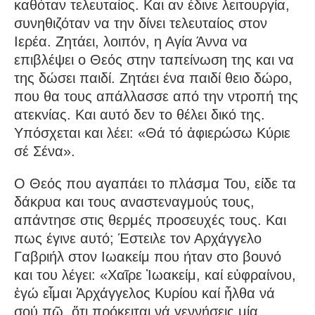
καθόταν τελευταίος. Και αν έδινε λειτουργία,
συνηθιζόταν να την δίνει τελευταίος στον
Ιερέα. Ζητάει, λοιπόν, η Αγία Άννα να
επιβλέψει ο Θεός στην ταπείνωση της και να
της δώσει παιδί. Ζητάει ένα παιδί θειο δώρο,
που θα τους απάλλασσε από την ντροπή της
ατεκνίας. Και αυτό δεν το θέλει δικό της.
Υπόσχεται και λέει: «Θά τό ἀφιερώσω Κύριε
σέ Σένα».
Ο Θεός που αγαπάει το πλάσμα Του, είδε τα
δάκρυα και τους αναστεναγμούς τους,
απάντησε στις θερμές προσευχές τους. Και
πως έγινε αυτό; Έστειλε τον Αρχάγγελο
Γαβριήλ στον Ιωακείμ που ήταν στο βουνό
και του λέγει: «Χαῖρε Ἰωακείμ, καί εὐφραίνου,
ἐγώ εἶμαι Ἀρχάγγελος Κυρίου καί ἦλθα νά
σού πῶ, ὅτι πρόκειται νά γεννήσεις μία