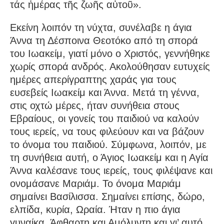
τάς ἡμέρας τῆς ζωῆς αὐτοῦ».
Εκείνη λοιπόν τη νύχτα, συνέλαβε η άγια
Άννα τη Δέσποινα Θεοτόκο από τη σπορά
του Ιωακείμ, γιατί μόνο ο Χριστός, γεννήθηκε
χωρίς σπορά ανδρός. Ακολούθησαν ευτυχείς
ημέρες απερίγραπτης χαράς για τους
ευσεβείς Ιωακείμ και Άννα. Μετά τη γέννα,
στις οχτώ μέρες, ήταν συνήθεια στους
Εβραίους, οι γονείς του παιδιού να καλούν
τους ιερείς, να τους φιλεύουν και να βάζουν
το όνομα του παιδιού. Σύμφωνα, λοιπόν, με
τη συνήθεια αυτή, ο Άγιος Ιωακείμ και η Αγία
Άννα καλέσανε τους ιερείς, τους φιλέψανε και
ονομάσανε Μαριάμ. Το όνομα Μαριάμ
σημαίνει Βασίλισσα. Σημαίνει επίσης, δώρο,
ελπίδα, κυρία, Ωραία. Ήταν η πιο άγια
γυναίκα, Άφθαρτη και Αμόλυντη και γι’ αυτό