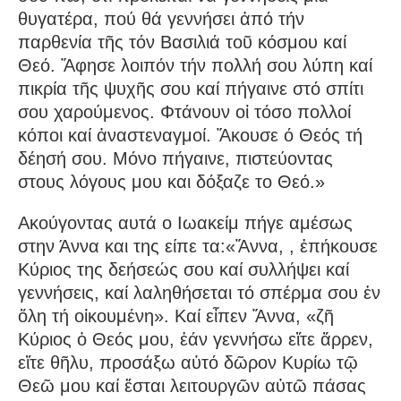
θυγατέρα, πού θά γεννήσει ἀπό τήν
παρθενία τῆς τόν Βασιλιά τοῦ κόσμου καί
Θεό. Ἄφησε λοιπόν τήν πολλή σου λύπη καί
πικρία τῆς ψυχῆς σου καί πήγαινε στό σπίτι
σου χαρούμενος. Φτάνουν οἱ τόσο πολλοί
κόποι καί ἀναστεναγμοί. Ἄκουσε ό Θεός τή
δέησή σου. Μόνο πήγαινε, πιστεύοντας
στους λόγους μου και δόξαζε το Θεό.»
Ακούγοντας αυτά ο Ιωακείμ πήγε αμέσως
στην Άννα και της είπε τα:«Ἄννα, , ἐπήκουσε
Κύριος της δεήσεώς σου καί συλλήψει καί
γεννήσεις, καί λαληθήσεται τό σπέρμα σου ἐν
ὅλη τή οἰκουμένη». Καί εἶπεν Ἄννα, «ζῆ
Κύριος ὁ Θεός μου, ἐάν γεννήσω εἴτε ἄρρεν,
εἴτε θῆλυ, προσάξω αὐτό δῶρον Κυρίω τῷ
Θεῶ μου καί ἔσται λειτουργῶν αὐτῶ πάσας