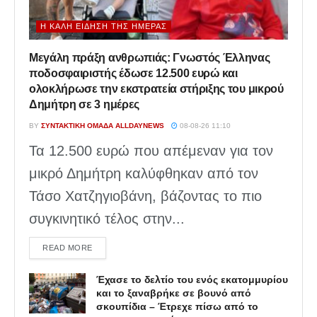
Η ΚΑΛΉ ΕΊΔΗΣΗ ΤΗΣ ΗΜΈΡΑΣ
Μεγάλη πράξη ανθρωπιάς: Γνωστός Έλληνας
ποδοσφαιριστής έδωσε 12.500 ευρώ και
ολοκλήρωσε την εκστρατεία στήριξης του μικρού
Δημήτρη σε 3 ημέρες
BY
ΣΥΝΤΑΚΤΙΚΉ ΟΜΆΔΑ ALLDAYNEWS
08-08-26 11:10
Τα 12.500 ευρώ που απέμεναν για τον
μικρό Δημήτρη καλύφθηκαν από τον
Τάσο Χατζηγιοβάνη, βάζοντας το πιο
συγκινητικό τέλος στην...
DETAILS
READ MORE
Έχασε το δελτίο του ενός εκατομμυρίου
και το ξαναβρήκε σε βουνό από
σκουπίδια – Έτρεχε πίσω από το