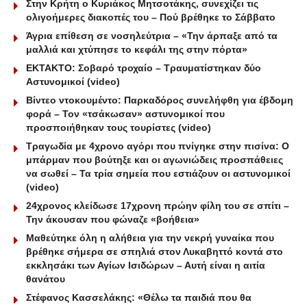
Στην Κρήτη ο Κυριάκος Μητσοτάκης, συνεχίζει τις
ολιγοήμερες διακοπές του – Πού βρέθηκε το Σάββατο
Άγρια επίθεση σε νοσηλεύτρια – «Την άρπαξε από τα
μαλλιά και χτύπησε το κεφάλι της στην πόρτα»
ΕΚΤΑΚΤΟ: Σοβαρό τροχαίο – Τραυματίστηκαν δύο
Αστυνομικοί (video)
Βίντεο ντοκουμέντο: Παρκαδόρος συνελήφθη για έβδομη
φορά – Τον «τσάκωσαν» αστυνομικοί που
προσποιήθηκαν τους τουρίστες (video)
Τραγωδία με 4χρονο αγόρι που πνίγηκε στην πισίνα: O
μπάρμαν που βούτηξε και οι αγωνιώδεις προσπάθειες
να σωθεί – Τα τρία σημεία που εστιάζουν οι αστυνομικοί
(video)
24χρονος κλείδωσε 17χρονη πρώην φίλη του σε σπίτι –
Την άκουσαν που φώναζε «βοήθεια»
Μαθεύτηκε όλη η αλήθεια για την νεκρή γυναίκα που
βρέθηκε σήμερα σε σπηλιά στον Λυκαβηττό κοντά στο
εκκλησάκι των Αγίων Ισιδώρων – Αυτή είναι η αιτία
θανάτου
Στέφανος Κασσελάκης: «Θέλω τα παιδιά που θα