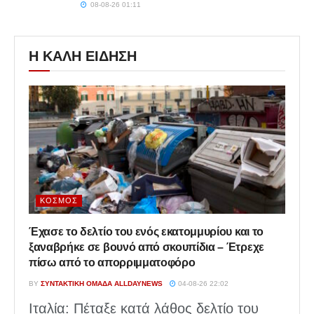
08-08-26 01:11
Η ΚΑΛΗ ΕΙΔΗΣΗ
ΚΌΣΜΟΣ
Έχασε το δελτίο του ενός εκατομμυρίου και το
ξαναβρήκε σε βουνό από σκουπίδια – Έτρεχε
πίσω από το απορριμματοφόρο
BY
ΣΥΝΤΑΚΤΙΚΉ ΟΜΆΔΑ ALLDAYNEWS
04-08-26 22:02
Ιταλία: Πέταξε κατά λάθος δελτίο του