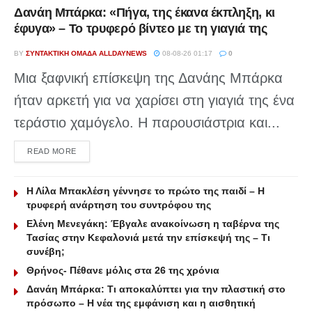
Δανάη Μπάρκα: «Πήγα, της έκανα έκπληξη, κι
έφυγα» – Το τρυφερό βίντεο με τη γιαγιά της
BY
ΣΥΝΤΑΚΤΙΚΉ ΟΜΆΔΑ ALLDAYNEWS
08-08-26 01:17
0
Μια ξαφνική επίσκεψη της Δανάης Μπάρκα
ήταν αρκετή για να χαρίσει στη γιαγιά της ένα
τεράστιο χαμόγελο. Η παρουσιάστρια και...
DETAILS
READ MORE
Η Λίλα Μπακλέση γέννησε το πρώτο της παιδί – Η
τρυφερή ανάρτηση του συντρόφου της
Ελένη Μενεγάκη: Έβγαλε ανακοίνωση η ταβέρνα της
Τασίας στην Κεφαλονιά μετά την επίσκεψή της – Τι
συνέβη;
Θρήνος- Πέθανε μόλις στα 26 της χρόνια
Δανάη Μπάρκα: Τι αποκαλύπτει για την πλαστική στο
πρόσωπο – Η νέα της εμφάνιση και η αισθητική