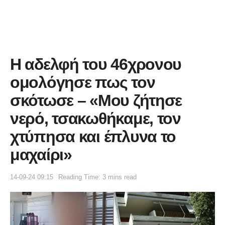
Η αδελφή του 46χρονου
ομολόγησε πως τον
σκότωσε – «Μου ζήτησε
νερό, τσακωθήκαμε, τον
χτύπησα και έπλυνα το
μαχαίρι»
14-09-24 09:15
Reading Time: 3 mins read