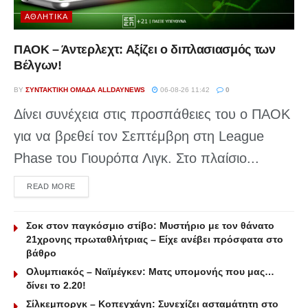
ΑΘΛΗΤΙΚΆ
ΠΑΟΚ – Άντερλεχτ: Αξίζει ο διπλασιασμός των
Βέλγων!
BY
ΣΥΝΤΑΚΤΙΚΉ ΟΜΆΔΑ ALLDAYNEWS
06-08-26 11:42
0
Δίνει συνέχεια στις προσπάθειες του ο ΠΑΟΚ
για να βρεθεί τον Σεπτέμβρη στη League
Phase του Γιουρόπα Λιγκ. Στο πλαίσιο...
DETAILS
READ MORE
Σοκ στον παγκόσμιο στίβο: Μυστήριο με τον θάνατο
21χρονης πρωταθλήτριας – Είχε ανέβει πρόσφατα στο
βάθρο
Ολυμπιακός – Ναϊμέγκεν: Ματς υπομονής που μας…
δίνει το 2.20!
Σίλκεμποργκ – Κοπεγχάγη: Συνεχίζει ασταμάτητη στο