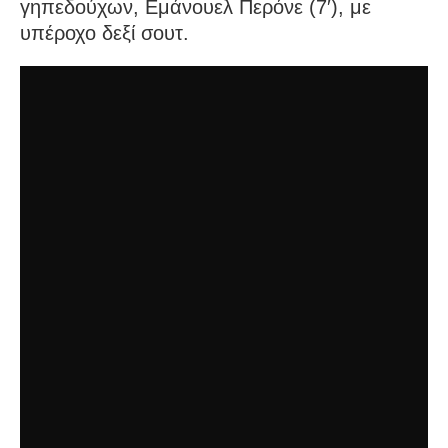
γηπεδούχων, Εμάνουελ Περόνε (7′), με
υπέροχο δεξί σουτ.