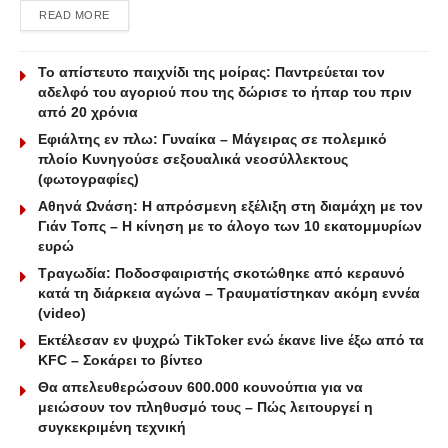
DETAILS
READ MORE
Το απίστευτο παιχνίδι της μοίρας: Παντρεύεται τον
αδελφό του αγοριού που της δώρισε το ήπαρ του πριν
από 20 χρόνια
Εφιάλτης εν πλω: Γυναίκα – Μάγειρας σε πολεμικό
πλοίο Κυνηγούσε σεξουαλικά νεοσύλλεκτους
(φωτογραφίες)
Αθηνά Ωνάση: Η απρόσμενη εξέλιξη στη διαμάχη με τον
Γιάν Τοπς – Η κίνηση με το άλογο των 10 εκατομμυρίων
ευρώ
Τραγωδία: Ποδοσφαιριστής σκοτώθηκε από κεραυνό
κατά τη διάρκεια αγώνα – Τραυματίστηκαν ακόμη εννέα
(video)
Εκτέλεσαν εν ψυχρώ ΤikToker ενώ έκανε live έξω από τα
KFC – Σοκάρει το βίντεο
Θα απελευθερώσουν 600.000 κουνούπια για να
μειώσουν τον πληθυσμό τους – Πώς λειτουργεί η
συγκεκριμένη τεχνική