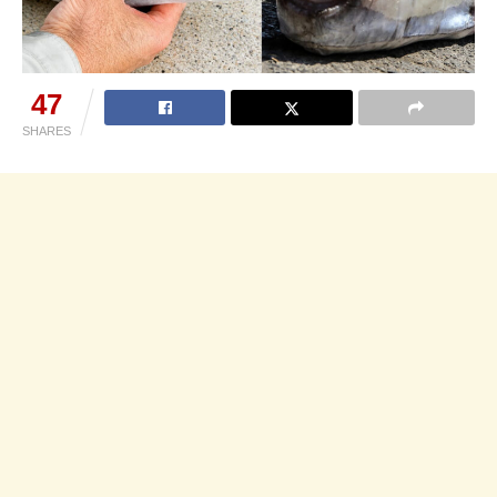
47
SHARES