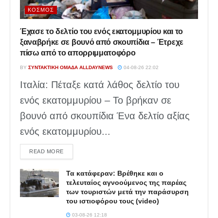
ΚΌΣΜΟΣ
Έχασε το δελτίο του ενός εκατομμυρίου και το
ξαναβρήκε σε βουνό από σκουπίδια – Έτρεχε
πίσω από το απορριμματοφόρο
BY
ΣΥΝΤΑΚΤΙΚΉ ΟΜΆΔΑ ALLDAYNEWS
04-08-26 22:02
Ιταλία: Πέταξε κατά λάθος δελτίο του
ενός εκατομμυρίου – Το βρήκαν σε
βουνό από σκουπίδια Ένα δελτίο αξίας
ενός εκατομμυρίου...
DETAILS
READ MORE
Τα κατάφεραν: Βρέθηκε και ο
τελευταίος αγνοούμενος της παρέας
των τουριστών μετά την παράσυρση
του ιστιοφόρου τους (video)
03-08-26 12:18