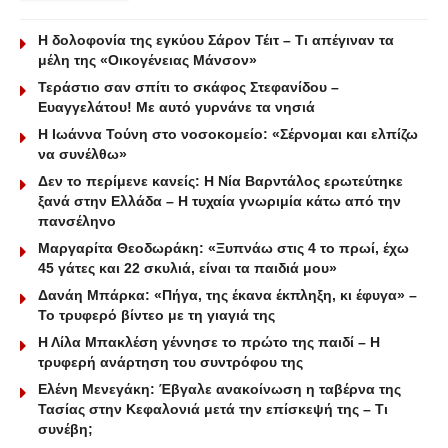
Η δολοφονία της εγκύου Σάρον Τέιτ – Τι απέγιναν τα
μέλη της «Οικογένειας Μάνσον»
Τεράστιο σαν σπίτι το σκάφος Στεφανίδου –
Ευαγγελάτου! Με αυτό γυρνάνε τα νησιά
Η Ιωάννα Τούνη στο νοσοκομείο: «Σέρνομαι και ελπίζω
να συνέλθω»
Δεν το περίμενε κανείς: Η Νία Βαρντάλος ερωτεύτηκε
ξανά στην Ελλάδα – Η τυχαία γνωριμία κάτω από την
πανσέληνο
Μαργαρίτα Θεοδωράκη: «Ξυπνάω στις 4 το πρωί, έχω
45 γάτες και 22 σκυλιά, είναι τα παιδιά μου»
Δανάη Μπάρκα: «Πήγα, της έκανα έκπληξη, κι έφυγα» –
Το τρυφερό βίντεο με τη γιαγιά της
Η Λίλα Μπακλέση γέννησε το πρώτο της παιδί – Η
τρυφερή ανάρτηση του συντρόφου της
Ελένη Μενεγάκη: Έβγαλε ανακοίνωση η ταβέρνα της
Τασίας στην Κεφαλονιά μετά την επίσκεψή της – Τι
συνέβη;