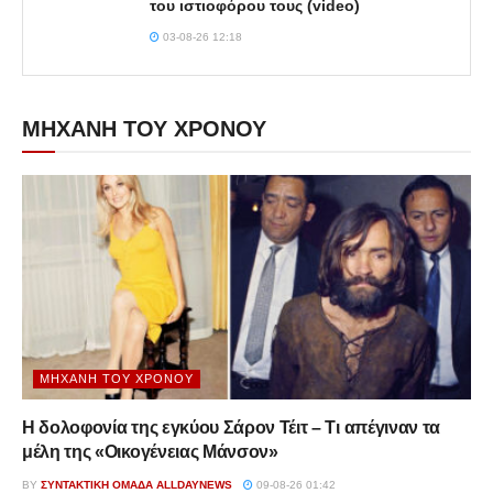
του ιστιοφόρου τους (video)
03-08-26 12:18
ΜΗΧΑΝΗ ΤΟΥ ΧΡΟΝΟΥ
ΜΗΧΑΝΉ ΤΟΥ ΧΡΌΝΟΥ
Η δολοφονία της εγκύου Σάρον Τέιτ – Τι απέγιναν τα
μέλη της «Οικογένειας Μάνσον»
BY
ΣΥΝΤΑΚΤΙΚΉ ΟΜΆΔΑ ALLDAYNEWS
09-08-26 01:42