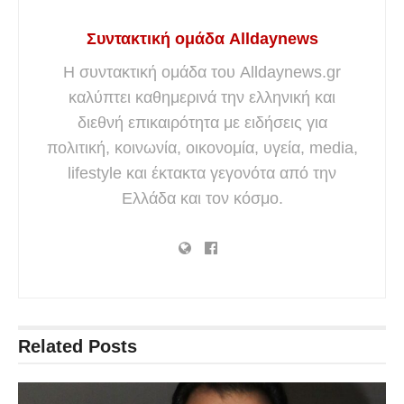
Συντακτική ομάδα Alldaynews
Η συντακτική ομάδα του Alldaynews.gr
καλύπτει καθημερινά την ελληνική και
διεθνή επικαιρότητα με ειδήσεις για
πολιτική, κοινωνία, οικονομία, υγεία, media,
lifestyle και έκτακτα γεγονότα από την
Ελλάδα και τον κόσμο.
Related
Posts