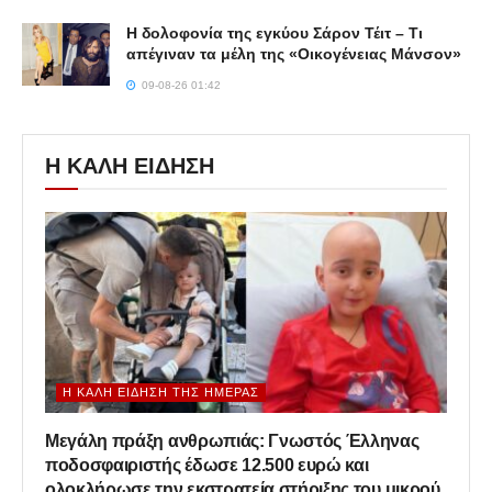
Η δολοφονία της εγκύου Σάρον Τέιτ – Τι
απέγιναν τα μέλη της «Οικογένειας Μάνσον»
09-08-26 01:42
Η ΚΑΛΗ ΕΙΔΗΣΗ
Η ΚΑΛΉ ΕΊΔΗΣΗ ΤΗΣ ΗΜΈΡΑΣ
Μεγάλη πράξη ανθρωπιάς: Γνωστός Έλληνας
ποδοσφαιριστής έδωσε 12.500 ευρώ και
ολοκλήρωσε την εκστρατεία στήριξης του μικρού