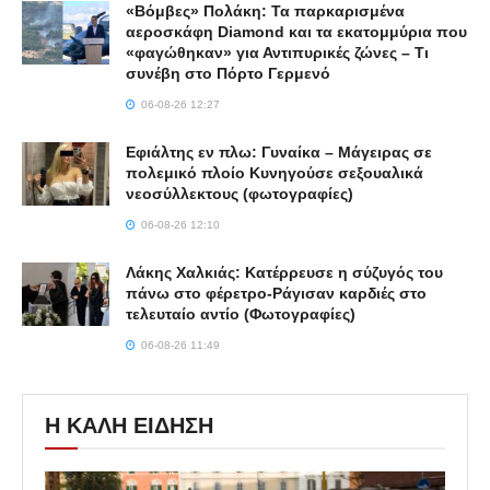
«Βόμβες» Πολάκη: Τα παρκαρισμένα
αεροσκάφη Diamond και τα εκατομμύρια που
«φαγώθηκαν» για Αντιπυρικές ζώνες – Τι
συνέβη στο Πόρτο Γερμενό
06-08-26 12:27
Εφιάλτης εν πλω: Γυναίκα – Μάγειρας σε
πολεμικό πλοίο Κυνηγούσε σεξουαλικά
νεοσύλλεκτους (φωτογραφίες)
06-08-26 12:10
Λάκης Χαλκιάς: Κατέρρευσε η σύζυγός του
πάνω στο φέρετρο-Ράγισαν καρδιές στο
τελευταίο αντίο (Φωτογραφίες)
06-08-26 11:49
Η ΚΑΛΗ ΕΙΔΗΣΗ