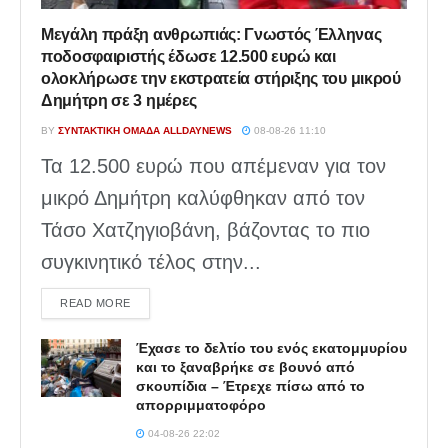
Μεγάλη πράξη ανθρωπιάς: Γνωστός Έλληνας
ποδοσφαιριστής έδωσε 12.500 ευρώ και
ολοκλήρωσε την εκστρατεία στήριξης του μικρού
Δημήτρη σε 3 ημέρες
BY
ΣΥΝΤΑΚΤΙΚΉ ΟΜΆΔΑ ALLDAYNEWS
08-08-26 11:10
Τα 12.500 ευρώ που απέμεναν για τον
μικρό Δημήτρη καλύφθηκαν από τον
Τάσο Χατζηγιοβάνη, βάζοντας το πιο
συγκινητικό τέλος στην...
DETAILS
READ MORE
Έχασε το δελτίο του ενός εκατομμυρίου
και το ξαναβρήκε σε βουνό από
σκουπίδια – Έτρεχε πίσω από το
απορριμματοφόρο
04-08-26 22:02