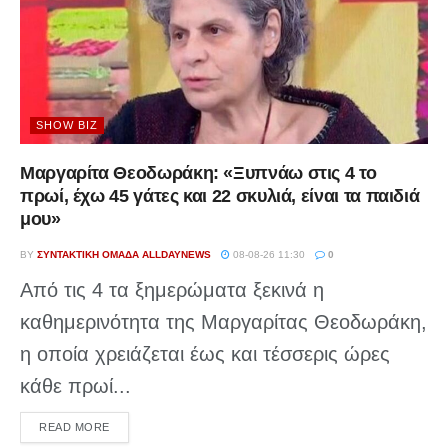
SHOW BIZ
Μαργαρίτα Θεοδωράκη: «Ξυπνάω στις 4 το
πρωί, έχω 45 γάτες και 22 σκυλιά, είναι τα παιδιά
μου»
BY
ΣΥΝΤΑΚΤΙΚΉ ΟΜΆΔΑ ALLDAYNEWS
08-08-26 11:30
0
Από τις 4 τα ξημερώματα ξεκινά η
καθημερινότητα της Μαργαρίτας Θεοδωράκη,
η οποία χρειάζεται έως και τέσσερις ώρες
κάθε πρωί...
DETAILS
READ MORE