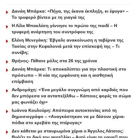
Δανάη Μπάρκα: «Πήγα, της έκανα έκπληξη, κι έφυγα» –
Το τρυφερό βίντεο με τη γιαγιά της
Η Λίλα Μπακλέση γέννησε το πρώτο της παιδί – Η
τρυφερή ανάρτηση του συντρόφου της
Ελένη Μενεγάκη: Έβγαλε ανακοίνωση η ταβέρνα της
Τασίας στην Κεφαλονιά μετά την επίσκεψή της – Τι
συνέβη;
Θρήνος- Πέθανε μόλις στα 26 της χρόνια
Δανάη Μπάρκα: Τι αποκαλύπτει για την πλαστική στο
πρόσωπο – Η νέα της εμφάνιση και η αισθητική
επέμβαση
Ανδρομάχη: «Ένα μεγάλο συγγνώμη από καρδιάς που
δεν μπόρεσα να ανταπεξέλθω – Κάποιες φορές το σώμα
μας φωνάζει όχι»
Ιωάννα Κουλούρη: Απόπειρα αυτοκτονίας από τη
δημοσιογράφο – «Aναγκάστηκαν να με δέσουν χέρια-
πόδια στο κρεβάτι της πτέρυγας»
Δεν κάθεται με σταυρωμένα χέρια ο Άγγελος Λάτσιος:
Βγάζει το δικό του χαρτζιλίκι – Αυτό είναι το μαγαζί που