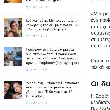
του πριν από 20 χρόνια
15 ΏΡΕΣ AGO
«Μια μέρ
ένα κουί
Ιωάννα Τούνη: Με ποιους πρώην
κολλητούς της δεν μιλά πλέον – Οι
υπήρχε 
φιλίες που έληξαν ξαφνικά
συμμετέχ
16 ΏΡΕΣ AGO
συμμετέχ
ας το π
Πούλησαν τα πάντα για μια νέα
ζωή στην Ελλάδα: Η φωτιά έκανε
στάχτη το σπίτι τους λίγες ημέρες
Όπως εί
πριν μετακομίσουν (Φωτογραφίες)
τελικά κ
17 ΏΡΕΣ AGO
Οι δύ
Ανδρομάχη – Λιβάνης: Η απόφαση
που πήραν για το μέλλον του
γάμου τους! Τι θα γίνει στις 12
Η Σοφία 
Σεπτεμβρίου
κέρδισαν
17 ΏΡΕΣ AGO
Βρυξέλλ