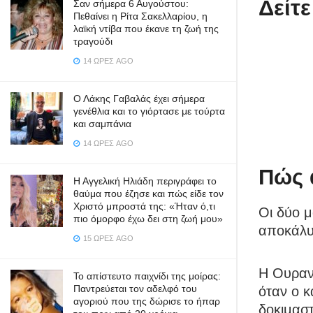
Δείτε
Σαν σήμερα 6 Αυγούστου:
Πεθαίνει η Ρίτα Σακελλαρίου, η
λαϊκή ντίβα που έκανε τη ζωή της
τραγούδι
14 ΏΡΕΣ AGO
Ο Λάκης Γαβαλάς έχει σήμερα
γενέθλια και το γιόρτασε με τούρτα
και σαμπάνια
14 ΏΡΕΣ AGO
Πώς 
Η Αγγελική Ηλιάδη περιγράφει το
θαύμα που έζησε και πώς είδε τον
Χριστό μπροστά της: «Ήταν ό,τι
Οι δύο μ
πιο όμορφο έχω δει στη ζωή μου»
αποκάλυ
15 ΏΡΕΣ AGO
Η Ουρανί
Το απίστευτο παιχνίδι της μοίρας:
Παντρεύεται τον αδελφό του
όταν ο κ
αγοριού που της δώρισε το ήπαρ
δοκιμαστ