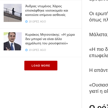
Άνδρας ντυμένος Χάρος
επισκέφθηκε νοσοκομείο και
Οι ερωτ
κοιτούσε επίμονα ασθενείς
όπως πλη
18 ΏΡΕΣ AGO
Μάλιστα,
Κυριάκος Μητσοτάκης: «Η χώρα
δεν μπορεί να είναι άλλο
αιχμάλωτη του ρουσφετιού»
«Η πιο 
19 ΏΡΕΣ AGO
επωφελεί
LOAD MORE
Η απάντη
«Ουσιαστ
γιατί η α
Ο ρό