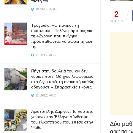
πίστη του
10 ΏΡΕΣ AGO
2
SHARES
Τραγωδία: «Ο πανικός τη
σκότωσε» – Τι λένε μάρτυρες για
τη 42χρονη που πνίγηκε
προσπαθώντας να σώσει τη φίλη
της
11 ΏΡΕΣ AGO
Πήγε στην δουλειά του και δεν
γύρισε ποτέ: Οδηγός λεωφορείου
στο Αίγιο υπέστη ανακοπή καθώς
οδηγούσε – Σπαρακτικές εικόνες
11 ΏΡΕΣ AGO
Αριστοτέλης Δαμίγος: Το «ύστατο
χαίρε» στον Έλληνα σύνδεσμο
του ελικοπτέρου που έπεσε στην
Δύο μαθ
Ψάθα
αφήσουν