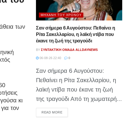
ΜΗΧΑΝΉ ΤΟΥ ΧΡΌΝΟΥ
πάθεια των
Σαν σήμερα 6 Αυγούστου: Πεθαίνει η
Ρίτα Σακελλαρίου, η λαϊκή ντίβα που
έκανε τη ζωή της τραγούδι
BY
ΣΥΝΤΑΚΤΙΚΉ ΟΜΆΔΑ ALLDAYNEWS
ηνική
06-08-26 22:40
0
κτός
Σαν σήμερα 6 Αυγούστου:
Πεθαίνει η Ρίτα Σακελλαρίου, η
60
λαϊκή ντίβα που έκανε τη ζωή
ωτήσεις
της τραγούδι Από τη χωματερή...
ηγούσα κι
για τον
DETAILS
READ MORE