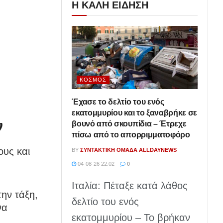
Η ΚΑΛΗ ΕΙΔΗΣΗ
ΚΌΣΜΟΣ
Έχασε το δελτίο του ενός
εκατομμυρίου και το ξαναβρήκε σε
ν
βουνό από σκουπίδια – Έτρεχε
πίσω από το απορριμματοφόρο
ους και
BY
ΣΥΝΤΑΚΤΙΚΉ ΟΜΆΔΑ ALLDAYNEWS
04-08-26 22:02
0
Ιταλία: Πέταξε κατά λάθος
την τάξη,
δελτίο του ενός
να
εκατομμυρίου – Το βρήκαν