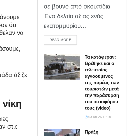
σε βουνό από σκουπίδια
Ένα δελτίο αξίας ενός
κάνουμε
σε ότι
εκατομμυρίου...
θελαν να
DETAILS
READ MORE
χάσουμε,
Τα κατάφεραν:
Βρέθηκε και ο
τελευταίος
μάδα άξιζε
αγνοούμενος
της παρέας των
τουριστών μετά
την παράσυρση
 νίκη
του ιστιοφόρου
τους (video)
03-08-26 12:18
ιες
αν στις
Πράξη