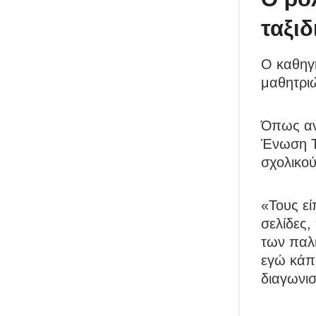
ταξιδ
Ο καθηγη
μαθητρι
Όπως αν
Ένωση Τρ
σχολικο
«Τους εί
σελίδες,
των παλι
εγώ κάπο
διαγωνισ