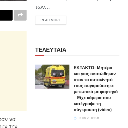
των...
DETAILS
READ MORE
ΤΕΛΕΥΤΑΙΑ
ΕΚΤΑΚΤΟ: Μητέρα
και γιος σκοτώθηκαν
όταν το αυτοκίνητό
τους συγκρούστηκε
μετωπικά με φορτηγό
– Είχε κάμερα που
κατέγραψε τη
σύγκρουση (video)
ραν να
07-08-26 09:58
ουν την