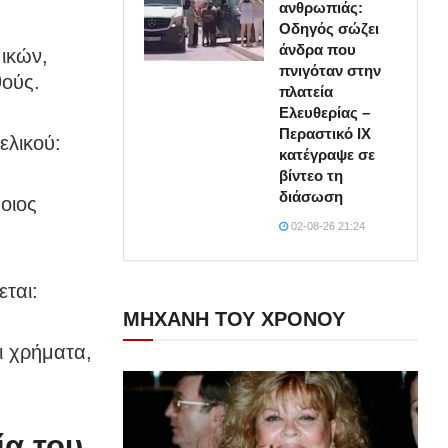
ανθρωπιάς:
Οδηγός σώζει
άνδρα που
ικών,
πνιγόταν στην
θούς.
πλατεία
Ελευθερίας –
Περαστικό ΙΧ
ελικού:
κατέγραψε σε
βίντεο τη
διάσωση
οιος
02-08-26 21:24
ται:
ΜΗΧΑΝΗ ΤΟΥ ΧΡΟΝΟΥ
ι χρήματα,
ία του