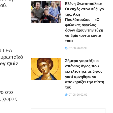
Ελένη Φωτοπούλου:
ού.
Οι ευχές στον σύζυγό
της, Άκη
Παυλόπουλου – «Ο
φύλακας άγγελος
όσων έχουν την τύχη
να βρίσκονται κοντά
του»
07-08-26 09:39
το ΓΕΛ
ευρωπαϊκό
Σήμερα γιορτάζει ο
ey Quiz
,
σπάνιος Άγιος που
εκτελέστηκε με ξίφος
γιατί αρνήθηκε να
αποκηρύξει την πίστη
του
νο στο
07-08-26 02:02
ς χώρας.