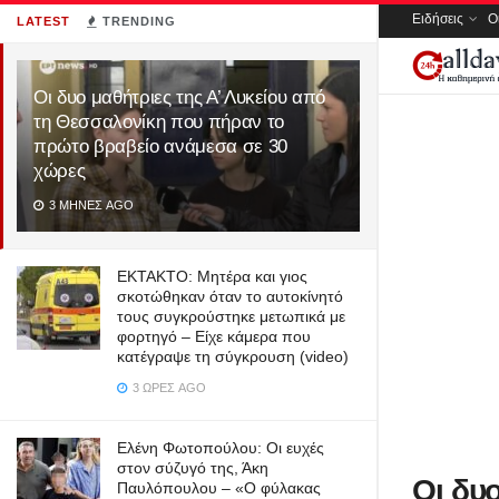
Ειδήσεις
Ο
LATEST
TRENDING
Οι δυο μαθήτριες της Α’ Λυκείου από
τη Θεσσαλονίκη που πήραν το
πρώτο βραβείο ανάμεσα σε 30
χώρες
3 ΜΉΝΕΣ AGO
ΕΚΤΑΚΤΟ: Μητέρα και γιος
σκοτώθηκαν όταν το αυτοκίνητό
τους συγκρούστηκε μετωπικά με
φορτηγό – Είχε κάμερα που
κατέγραψε τη σύγκρουση (video)
3 ΏΡΕΣ AGO
Ελένη Φωτοπούλου: Οι ευχές
στον σύζυγό της, Άκη
Οι δυο
Παυλόπουλου – «Ο φύλακας