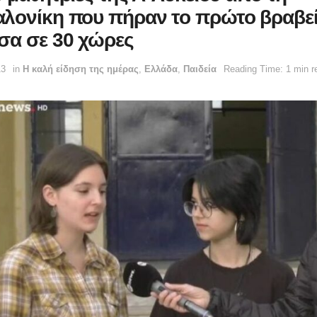
λονίκη που πήραν το πρώτο βραβε
σα σε 30 χώρες
13
in
Η καλή είδηση της ημέρας
,
Ελλάδα
,
Παιδεία
Reading Time: 1 min r