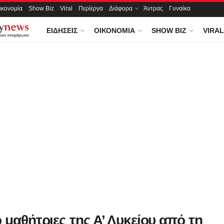
ικονομία
Show Biz
Viral
Περίεργα
Διάφορα
Άντρας
Γυναίκα
ΕΙΔΉΣΕΙΣ
ΟΙΚΟΝΟΜΊΑ
SHOW BIZ
VIRAL
 μαθήτριες της Α’ Λυκείου από τη