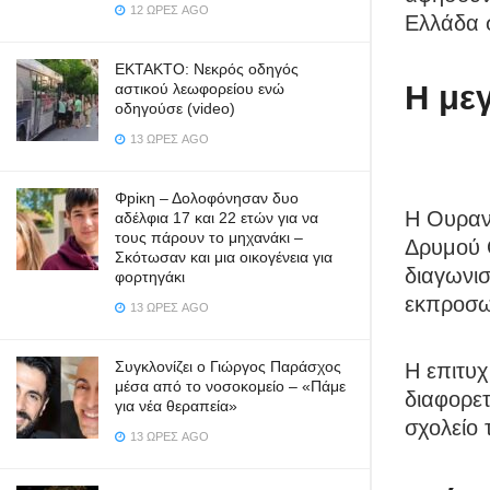
12 ΏΡΕΣ AGO
Ελλάδα 
ΕΚΤΑΚΤΟ: Νεκρός οδηγός
Η με
αστικού λεωφορείου ενώ
οδηγούσε (video)
13 ΏΡΕΣ AGO
Φpiκη – Δολοφόνησαν δυο
Η Ουρανί
αδέλφια 17 και 22 ετών για να
τους πάρουν το μηχανάκι –
Δρυμού 
Σκότωσαν και μια οικογένεια για
διαγωνι
φορτηγάκι
εκπροσω
13 ΏΡΕΣ AGO
Συγκλονίζει ο Γιώργος Παράσχος
Η επιτυ
μέσα από το νοσοκομείο – «Πάμε
διαφορετ
για νέα θεραπεία»
σχολείο 
13 ΏΡΕΣ AGO