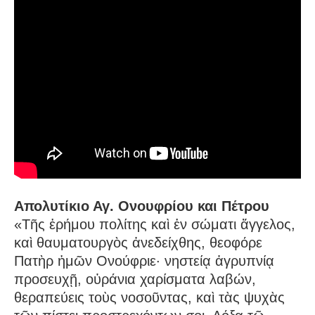
Απολυτίκιο Αγ. Ονουφρίου και Πέτρου
«Τῆς ἐρήμου πολίτης καὶ ἐν σώματι ἄγγελος,
καὶ θαυματουργὸς ἀνεδείχθης, θεοφόρε
Πατὴρ ἡμῶν Ονούφριε· νηστείᾳ ἀγρυπνίᾳ
προσευχῇ, οὐράνια χαρίσματα λαβών,
θεραπεύεις τοὺς νοσοῦντας, καὶ τὰς ψυχὰς