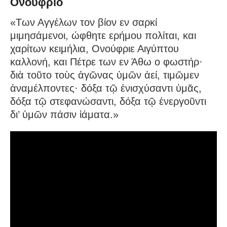
Ονούφριο
«Των Αγγέλων τον βίον εν σαρκί
μιμησάμενοι, ώφθητε ερήμου πολίται, και
χαρίτων κειμήλια, Ονούφριε Αιγύπτου
καλλονή, και Πέτρε των εν Άθω ο φωστήρ·
διὰ τοῦτο τοὺς ἀγῶνας ὑμῶν ἀεί, τιμῶμεν
ἀναμέλποντες· δόξα τῷ ἐνισχύσαντι ὑμᾶς,
δόξα τῷ στεφανώσαντι, δόξα τῷ ἐνεργοῦντι
δι’ ὑμῶν πάσιν ἰάματα.»