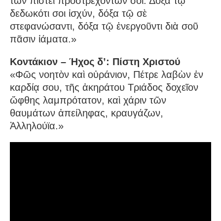
τῶν πίστει προστρεχόντων σοι. Δόξα τῷ
δεδωκότι σοι ἰσχύν, δόξα τῷ σὲ
στεφανώσαντι, δόξα τῷ ἐνεργοῦντι διὰ σοῦ
πᾶσιν ἰάματα.»
Κοντάκιον – Ήχος δ’: Πίστη Χριστού
«Φῶς νοητὸν καὶ οὐράνιον, Πέτρε λαβὼν ἐν
καρδίᾳ σου, τῆς ἀκηράτου Τριάδος δοχεῖον
ὤφθης λαμπρότατον, καὶ χάριν τῶν
θαυμάτων ἀπείληφας, κραυγάζων,
Ἀλληλούϊα.»