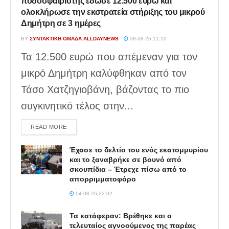
ποδοσφαιριστής έδωσε 12.500 ευρώ και
ολοκλήρωσε την εκστρατεία στήριξης του μικρού
Δημήτρη σε 3 ημέρες
BY
ΣΥΝΤΑΚΤΙΚΉ ΟΜΆΔΑ ALLDAYNEWS
08-08-26 11:10
Τα 12.500 ευρώ που απέμεναν για τον
μικρό Δημήτρη καλύφθηκαν από τον
Τάσο Χατζηγιοβάνη, βάζοντας το πιο
συγκινητικό τέλος στην...
DETAILS
READ MORE
Έχασε το δελτίο του ενός εκατομμυρίου
και το ξαναβρήκε σε βουνό από
σκουπίδια – Έτρεχε πίσω από το
απορριμματοφόρο
04-08-26 22:02
Τα κατάφεραν: Βρέθηκε και ο
τελευταίος αγνοούμενος της παρέας