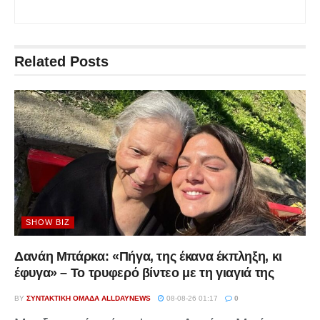
Related
Posts
SHOW BIZ
Δανάη Μπάρκα: «Πήγα, της έκανα έκπληξη, κι
έφυγα» – Το τρυφερό βίντεο με τη γιαγιά της
BY
ΣΥΝΤΑΚΤΙΚΉ ΟΜΆΔΑ ALLDAYNEWS
08-08-26 01:17
0