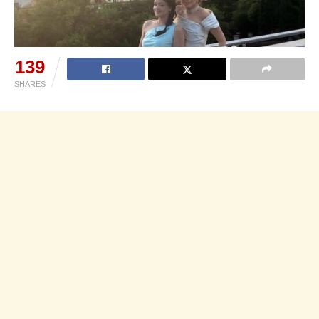
139
SHARES