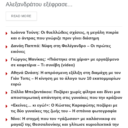
Αλεξανδράτου εξέφρασε...
DETAILS
READ MORE
Ιωάννα Τούνη: Οι θυελλώδεις σχέσεις, η μεγάλη πικρία
και ο άντρας που γνώριζε πριν γίνει διάσημη
Δανάη Παππά: Νύφη στη Φολέγανδρο – Οι πρώτες
εικόνες
Γιώργος Μανίκας: «Πιάστηκε στα χέρια» με εργαζόμενο
σε καφετέρια – Tι συνέβη (video)
Αθηνά Ωνάση: Η απρόσμενη εξέλιξη στη διαμάχη με τον
Γιάν Τοπς – Η κίνηση με το άλογο των 10 εκατομμυρίων
ευρώ
Στέλλα Μπεζαντάκου: Ποζάρει χωρίς φίλτρα και δίνει μια
αποστομωτική απάντηση στις γυναίκες που την κράζουν
«Εκείνες… κι εγώ!»: Ο Κώστας Καραφώτης ποζάρει με
τις δύο γυναίκες της ζωής του – Η σπάνια φωτογραφία
Νίνο: Η στιγμή που τον «γάζωσαν» με καλάσνικοφ σε
μαγαζί της Θεσσαλονίκης και γλίτωσε κυριολεκτικά την