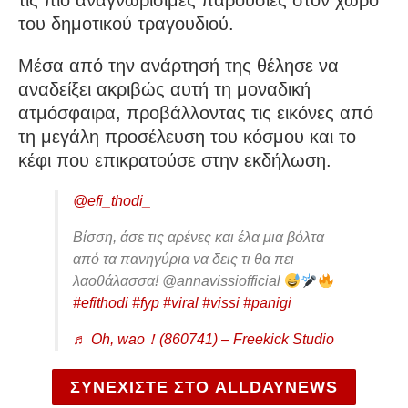
τις πιο αναγνωρίσιμες παρουσίες στον χώρο
του δημοτικού τραγουδιού.
Μέσα από την ανάρτησή της θέλησε να
αναδείξει ακριβώς αυτή τη μοναδική
ατμόσφαιρα, προβάλλοντας τις εικόνες από
τη μεγάλη προσέλευση του κόσμου και το
κέφι που επικρατούσε στην εκδήλωση.
@efi_thodi_
Βίσση, άσε τις αρένες και έλα μια βόλτα
από τα πανηγύρια να δεις τι θα πει
λαοθάλασσα! @annavissiofficial
#efithodi
#fyp
#viral
#vissi
#panigi
♬ Oh, wao！(860741) – Freekick Studio
ΣΥΝΕΧΙΣΤΕ ΣΤΟ ALLDAYNEWS