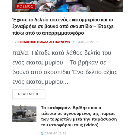
ΚΌΣΜΟΣ
Έχασε το δελτίο του ενός εκατομμυρίου και το
ξαναβρήκε σε βουνό από σκουπίδια – Έτρεχε
πίσω από το απορριμματοφόρο
BY
ΣΥΝΤΑΚΤΙΚΉ ΟΜΆΔΑ ALLDAYNEWS
04-08-26 22:02
Ιταλία: Πέταξε κατά λάθος δελτίο του
ενός εκατομμυρίου – Το βρήκαν σε
βουνό από σκουπίδια Ένα δελτίο αξίας
ενός εκατομμυρίου...
DETAILS
READ MORE
Τα κατάφεραν: Βρέθηκε και ο
τελευταίος αγνοούμενος της παρέας
των τουριστών μετά την παράσυρση
του ιστιοφόρου τους (video)
03-08-26 12:18