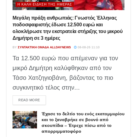
Η ΚΑΛΉ ΕΊΔΗΣΗ ΤΗΣ ΗΜΈΡΑΣ
Μεγάλη πράξη ανθρωπιάς: Γνωστός Έλληνας
ποδοσφαιριστής έδωσε 12.500 ευρώ και
ολοκλήρωσε την εκστρατεία στήριξης του μικρού
Δημήτρη σε 3 ημέρες
BY
ΣΥΝΤΑΚΤΙΚΉ ΟΜΆΔΑ ALLDAYNEWS
08-08-26 11:10
Τα 12.500 ευρώ που απέμεναν για τον
μικρό Δημήτρη καλύφθηκαν από τον
Τάσο Χατζηγιοβάνη, βάζοντας το πιο
συγκινητικό τέλος στην...
DETAILS
READ MORE
Έχασε το δελτίο του ενός εκατομμυρίου
και το ξαναβρήκε σε βουνό από
σκουπίδια – Έτρεχε πίσω από το
απορριμματοφόρο