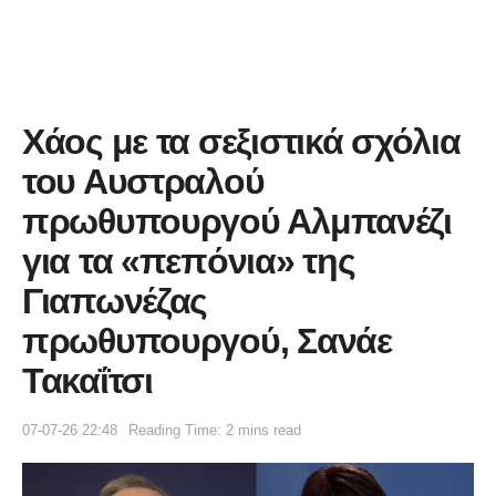
Χάος με τα σεξιστικά σχόλια
του Αυστραλού
πρωθυπουργού Αλμπανέζι
για τα «πεπόνια» της
Γιαπωνέζας
πρωθυπουργού, Σανάε
Τακαΐτσι
07-07-26 22:48
Reading Time: 2 mins read