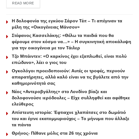
DETAILS
READ MORE
Η δολοφονία της εγκύου Σάρον Τέιτ – Τι απέγιναν τα
μέλη της «Οικογένειας Μάνσον»
Στέφανος Κασσελάκης: «Θέλω τα παιδιά που θα
φέρουμε στον κόσμο να…» – Η συγκινητική αποκάλυψη
για την οικογένεια με τον Τάιλερ
Τζο Μπάιντεν: «Ο καρκίνος έχει εξαπλωθεί, είναι πολύ
επώδυνο», λέει ο γιος του
Ογκολόγοι προειδοποιούν: Αυτές οι τροφές, περνούν
απαρατήρητες, αλλά καλό είναι να τις βγάλετε από την
καθημερινότητά σας
Νέος «Αντεροβγάλτης» στο Λονδίνο βίαζε και
δολοφονούσε ιερόδουλες – Είχε συλληφθεί και αφέθηκε
ελεύθερος
Απίστευτη ιστορία: Έφτιαχνε χλαπάτσες στο δωμάτιό
του και έγινε εκατομμυριούχος – Το μήνυμα που άλλαξε
τα πάντα
Θρήνος- Πέθανε μόλις στα 26 της χρόνια