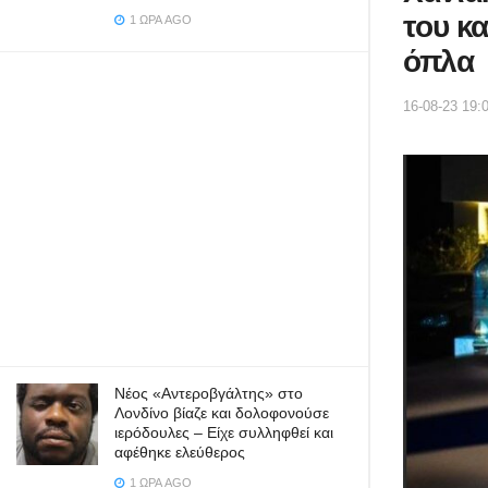
του κα
1 ΏΡΑ AGO
όπλα
16-08-23 19:
Νέος «Αντεροβγάλτης» στο
Λονδίνο βίαζε και δολοφονούσε
ιερόδουλες – Είχε συλληφθεί και
αφέθηκε ελεύθερος
1 ΏΡΑ AGO