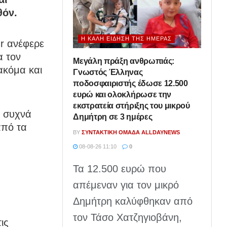
θόν.
Η ΚΑΛΉ ΕΊΔΗΣΗ ΤΗΣ ΗΜΈΡΑΣ
r ανέφερε
α τον
Μεγάλη πράξη ανθρωπιάς:
ακόμα και
Γνωστός Έλληνας
ποδοσφαιριστής έδωσε 12.500
ευρώ και ολοκλήρωσε την
εκστρατεία στήριξης του μικρού
ι συχνά
Δημήτρη σε 3 ημέρες
από τα
BY
ΣΥΝΤΑΚΤΙΚΉ ΟΜΆΔΑ ALLDAYNEWS
08-08-26 11:10
0
Τα 12.500 ευρώ που
απέμεναν για τον μικρό
Δημήτρη καλύφθηκαν από
τον Τάσο Χατζηγιοβάνη,
ις