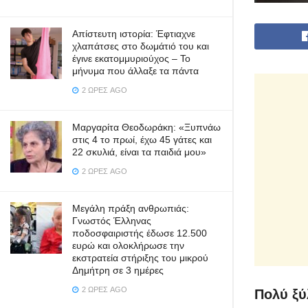
Απίστευτη ιστορία: Έφτιαχνε
χλαπάτσες στο δωμάτιό του και
έγινε εκατομμυριούχος – Το
μήνυμα που άλλαξε τα πάντα
2 ΏΡΕΣ AGO
Μαργαρίτα Θεοδωράκη: «Ξυπνάω
στις 4 το πρωί, έχω 45 γάτες και
22 σκυλιά, είναι τα παιδιά μου»
2 ΏΡΕΣ AGO
Μεγάλη πράξη ανθρωπιάς:
Γνωστός Έλληνας
ποδοσφαιριστής έδωσε 12.500
ευρώ και ολοκλήρωσε την
εκστρατεία στήριξης του μικρού
Δημήτρη σε 3 ημέρες
2 ΏΡΕΣ AGO
Πολύ ξύ