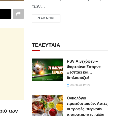
των...
DETAILS
READ MORE
ΤΕΛΕΥΤΑΙΑ
PSV Αϊντχόφεν –
Φορτούνα Σιτάρντ:
Ξεσπάει και…
διπλασιάζει!
08-08-26 12:53
Ογκολόγοι
προειδοποιούν: Αυτές
οι τροφές, περνούν
ριό των
απαρατήρητες, αλλά