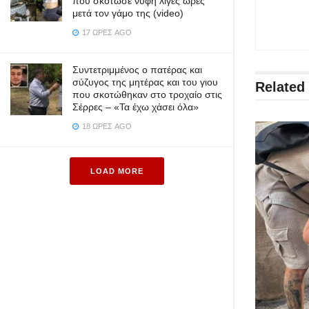
που σκότωσε νύφη λίγες ώρες
μετά τον γάμο της (video)
17 ΏΡΕΣ AGO
Συντετριμμένος ο πατέρας και
σύζυγος της μητέρας και του γιου
Related
που σκοτώθηκαν στο τροχαίο στις
Σέρρες – «Τα έχω χάσει όλα»
18 ΏΡΕΣ AGO
LOAD MORE