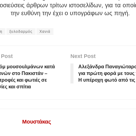
σιεύσεις άρθρων τρίτων ιστοσελίδων, για τα οποί
την ευθύνη την έχει ο υπογράφων ως πηγή.
τη
ξυλοδαρμός
Χανιά
 Post
Next Post
όμ μουσουλμάνων κατά
Αλεξάνδρα Παναγιώταρο
ανών στο Πακιστάν –
για πρώτη φορά με τους 
ροφές και φωτιές σε
Η υπέροχη φωτό από τις
ίες και σπίτια
Μουστάκας