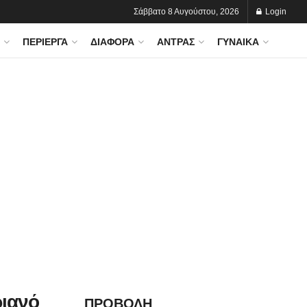
Σάββατο 8 Αυγούστου, 2026
Login
ΠΕΡΊΕΡΓΑ
ΔΙΆΦΟΡΑ
ΆΝΤΡΑΣ
ΓΥΝΑΊΚΑ
ριανό
ΠΡΟΒΟΛΗ