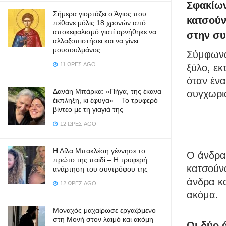
Σφακίων
Σήμερα γιορτάζει ο Άγιος που
κατσούν
πέθανε μόλις 18 χρονών από
αποκεφαλισμό γιατί αρνήθηκε να
στην συ
αλλαξοπιστήσει και να γίνει
μουσουλμάνος
Σύμφωνα 
11 ΏΡΕΣ AGO
ξύλο, εκ
όταν ένα
Δανάη Μπάρκα: «Πήγα, της έκανα
συγχωρι
έκπληξη, κι έφυγα» – Το τρυφερό
βίντεο με τη γιαγιά της
12 ΏΡΕΣ AGO
Η Λίλα Μπακλέση γέννησε το
Ο άνδρας
πρώτο της παιδί – Η τρυφερή
κατσούν
ανάρτηση του συντρόφου της
άνδρα κ
12 ΏΡΕΣ AGO
ακόμα.
Μοναχός μαχαίρωσε εργαζόμενο
στη Μονή στον λαιμό και ακόμη
Οι δύο 