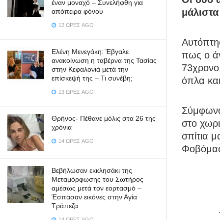
έναν μοναχό – Συνελήφθη για
μάλιστα
απόπειρα φόνου
12 ΏΡΕΣ AGO
Αυτόπτης
Ελένη Μενεγάκη: Έβγαλε
πως ο ά
ανακοίνωση η ταβέρνα της Τασίας
73χρονο
στην Κεφαλονιά μετά την
επίσκεψή της – Τι συνέβη;
όπλα κα
13 ΏΡΕΣ AGO
Σύμφωνα 
Θρήνος- Πέθανε μόλις στα 26 της
στο χωρι
χρόνια
σπίτια μ
14 ΏΡΕΣ AGO
Φοβόμαστ
Βεβήλωσαν εκκλησάκι της
Μεταμόρφωσης του Σωτήρος
αμέσως μετά τον εορτασμό –
Έσπασαν εικόνες στην Αγία
Τράπεζα
14 ΏΡΕΣ AGO