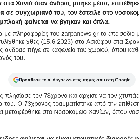
 στα Χανιά όταν άνδρας μπήκε μέσα, επιτέθηκ
α σε συγχωριανό του, τον έστειλε στο νοσοκο
μπλοκή φαίνεται να βγήκαν και όπλα.
με πληροφορίες του zarpanews.gr το επεισόδιο μ
τυλίχθηκε χθες (15.6.2023) στα Ασκύφου στα Σφα
ς άνδρας πήγε σε καφενείο του χωριού, όπου καθ
ανός του.
Πρόσθεσε το alldaynews στις πηγές σου στη Google
 πλησίασε τον 73χρονο και άρχισε να τον χτυπάει
α του. Ο 73χρονος τραυματίστηκε από την επίθεσ
αι μεταφέρθηκε στο Νοσοκομείο Χανίων, όπου νοσ
άνδρες φαίνεται να είχαν κτηματικές διαφορές κ