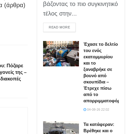
βάζοντας το πιο συγκινητικό
α (άρθρα)
τέλος στην...
DETAILS
READ MORE
Έχασε το δελτίο
του ενός
εκατομμυρίου
και το
υ: Πόζαρε
ξαναβρήκε σε
γονείς της –
βουνό από
 διακοπές
σκουπίδια –
Έτρεχε πίσω
από το
απορριμματοφόρο
04-08-26 22:02
Τα κατάφεραν:
Βρέθηκε και ο