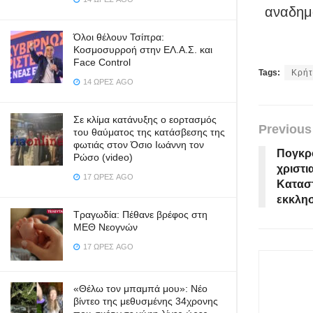
αναδημο
Όλοι θέλουν Τσίπρα:
Κοσμοσυρροή στην ΕΛ.Α.Σ. και
Face Control
Tags:
Κρή
14 ΏΡΕΣ AGO
Σε κλίμα κατάνυξης ο εορτασμός
Previous
του θαύματος της κατάσβεσης της
φωτιάς στον Όσιο Ιωάννη τον
Πογκρ
Ρώσο (video)
χριστι
17 ΏΡΕΣ AGO
Καταστ
εκκλησ
Τραγωδία: Πέθανε βρέφος στη
ΜΕΘ Νεογνών
17 ΏΡΕΣ AGO
«Θέλω τον μπαμπά μου»: Νέο
βίντεο της μεθυσμένης 34χρονης