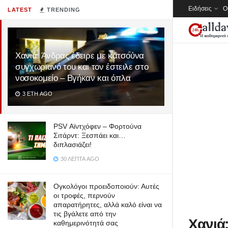
Ειδήσεις
Ο
LATEST
TRENDING
Χανιά: Άνδρας έδειρε με κατσούνα
συγχωριανό του και τον έστειλε στο
νοσοκομείο – Βγήκαν και όπλα
3 ΈΤΗ AGO
PSV Αϊντχόφεν – Φορτούνα
Σιτάρντ: Ξεσπάει και…
διπλασιάζει!
30 ΛΕΠΤΆ AGO
Ογκολόγοι προειδοποιούν: Αυτές
οι τροφές, περνούν
απαρατήρητες, αλλά καλό είναι να
τις βγάλετε από την
Χανιά
καθημερινότητά σας