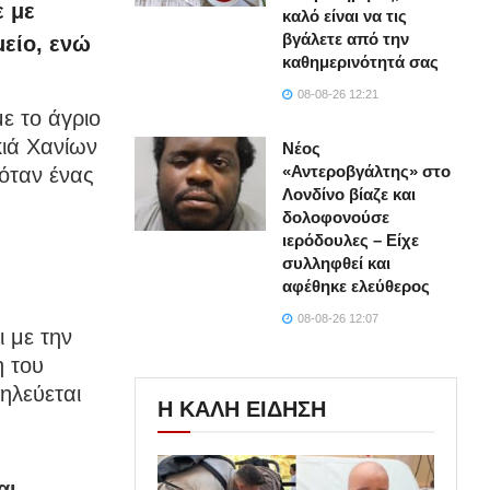
ε με
καλό είναι να τις
βγάλετε από την
μείο, ενώ
καθημερινότητά σας
08-08-26 12:21
ε το άγριο
κιά Χανίων
Νέος
«Αντεροβγάλτης» στο
όταν ένας
Λονδίνο βίαζε και
δολοφονούσε
ιερόδουλες – Είχε
συλληφθεί και
αφέθηκε ελεύθερος
08-08-26 12:07
 με την
η του
ηλεύεται
Η ΚΑΛΗ ΕΙΔΗΣΗ
αι