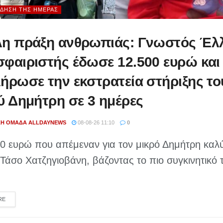
ΊΔΗΣΗ ΤΗΣ ΗΜΈΡΑΣ
η πράξη ανθρωπιάς: Γνωστός Έλ
φαιριστής έδωσε 12.500 ευρώ και
ήρωσε την εκστρατεία στήριξης το
ύ Δημήτρη σε 3 ημέρες
ΚΉ ΟΜΆΔΑ ALLDAYNEWS
08-08-26 11:10
0
00 ευρώ που απέμεναν για τον μικρό Δημήτρη κα
Τάσο Χατζηγιοβάνη, βάζοντας το πιο συγκινητικό 
DETAILS
RE