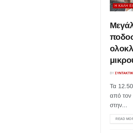
Η ΚΑΛΉ Ε
Μεγάλ
ποδοσ
ολοκλ
μικρο
BY
ΣΥΝΤΑΚΤΙ
Τα 12.5
από τον 
στην...
READ MO