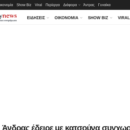
ικονομία
Show Biz
Viral
Περίεργα
Διάφορα
Άντρας
Γυναίκα
ΕΙΔΉΣΕΙΣ
ΟΙΚΟΝΟΜΊΑ
SHOW BIZ
VIRAL
: Άνδρας έδειρε με κατσούνα συγχω