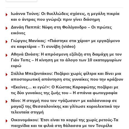
Ιωάννα Τούνη: Οι θυελλώδεις σχέσεις, η μεγάλη πικρία
και ο άντρας που γνώριζε πριν γίνει διάσημη
Δανάη Παππά: Νύφη στη Φολέγανδρο – Οι πρώτες
εικόνες
Γιώργος Μανίκας: «Πιάστηκε στα χέρια» με εργαζόμενο
σε καφετέρια – Tι συνέβη (video)
Αθηνά Ωνάση: Η απρόσμενη εξέλιξη στη διαμάχη με τον
Γιάν Τοπς – Η κίνηση με το άλογο των 10 εκατομμυρίων
ευρώ
Στέλλα Μπεζαντάκου: Ποζάρει χωρίς φίλτρα και δίνει μια
αποστομωτική απάντηση στις γυναίκες που την κράζουν
«Εκείνες… κι εγώ!»: Ο Κώστας Καραφώτης ποζάρει με
τις δύο γυναίκες της ζωής του – Η σπάνια φωτογραφία
Νίνο: Η στιγμή που τον «γάζωσαν» με καλάσνικοφ σε
μαγαζί της Θεσσαλονίκης και γλίτωσε κυριολεκτικά την
τελευταία στιγμή
Οικονομάκου: Έτσι είναι το κορμί της χωρίς ρετούς-Τα
παιχνίδια και τα φιλιά στη θάλασσα με τον Τσερέλα