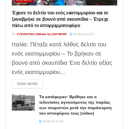
Έχασε το δελτίο του ενός εκατομμυρίου και το
ξαναβρήκε σε βουνό από σκουπίδια – Έτρεχε
πίσω από το απορριμματοφόρο
BY
ΣΥΝΤΑΚΤΙΚΉ ΟΜΆΔΑ ALLDAYNEWS
04-08-26 22:02
Ιταλία: Πέταξε κατά λάθος δελτίο του
ενός εκατομμυρίου – Το βρήκαν σε
βουνό από σκουπίδια Ένα δελτίο αξίας
ενός εκατομμυρίου...
DETAILS
READ MORE
Τα κατάφεραν: Βρέθηκε και ο
τελευταίος αγνοούμενος της παρέας
των τουριστών μετά την παράσυρση
του ιστιοφόρου τους (video)
03-08-26 12:18