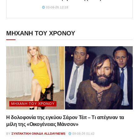
03-08-26 12:18
ΜΗΧΑΝΗ ΤΟΥ ΧΡΟΝΟΥ
ΜΗΧΑΝΉ ΤΟΥ ΧΡΌΝΟΥ
Η δολοφονία της εγκύου Σάρον Τέιτ – Τι απέγιναν τα
μέλη της «Οικογένειας Μάνσον»
BY
ΣΥΝΤΑΚΤΙΚΉ ΟΜΆΔΑ ALLDAYNEWS
09-08-26 01:42