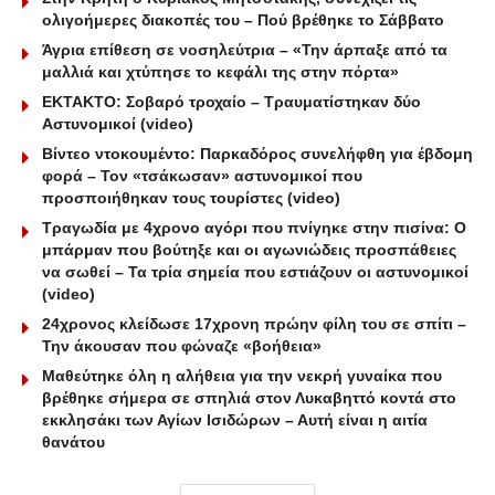
ολιγοήμερες διακοπές του – Πού βρέθηκε το Σάββατο
Άγρια επίθεση σε νοσηλεύτρια – «Την άρπαξε από τα
μαλλιά και χτύπησε το κεφάλι της στην πόρτα»
ΕΚΤΑΚΤΟ: Σοβαρό τροχαίο – Τραυματίστηκαν δύο
Αστυνομικοί (video)
Βίντεο ντοκουμέντο: Παρκαδόρος συνελήφθη για έβδομη
φορά – Τον «τσάκωσαν» αστυνομικοί που
προσποιήθηκαν τους τουρίστες (video)
Τραγωδία με 4χρονο αγόρι που πνίγηκε στην πισίνα: O
μπάρμαν που βούτηξε και οι αγωνιώδεις προσπάθειες
να σωθεί – Τα τρία σημεία που εστιάζουν οι αστυνομικοί
(video)
24χρονος κλείδωσε 17χρονη πρώην φίλη του σε σπίτι –
Την άκουσαν που φώναζε «βοήθεια»
Μαθεύτηκε όλη η αλήθεια για την νεκρή γυναίκα που
βρέθηκε σήμερα σε σπηλιά στον Λυκαβηττό κοντά στο
εκκλησάκι των Αγίων Ισιδώρων – Αυτή είναι η αιτία
θανάτου