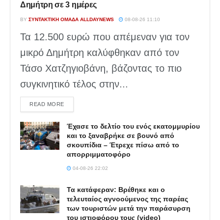
Δημήτρη σε 3 ημέρες
BY
ΣΥΝΤΑΚΤΙΚΉ ΟΜΆΔΑ ALLDAYNEWS
08-08-26 11:10
Τα 12.500 ευρώ που απέμεναν για τον
μικρό Δημήτρη καλύφθηκαν από τον
Τάσο Χατζηγιοβάνη, βάζοντας το πιο
συγκινητικό τέλος στην...
DETAILS
READ MORE
Έχασε το δελτίο του ενός εκατομμυρίου
και το ξαναβρήκε σε βουνό από
σκουπίδια – Έτρεχε πίσω από το
απορριμματοφόρο
04-08-26 22:02
Τα κατάφεραν: Βρέθηκε και ο
τελευταίος αγνοούμενος της παρέας
των τουριστών μετά την παράσυρση
του ιστιοφόρου τους (video)