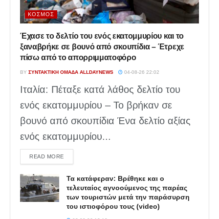
ΚΌΣΜΟΣ
Έχασε το δελτίο του ενός εκατομμυρίου και το
ξαναβρήκε σε βουνό από σκουπίδια – Έτρεχε
πίσω από το απορριμματοφόρο
BY
ΣΥΝΤΑΚΤΙΚΉ ΟΜΆΔΑ ALLDAYNEWS
04-08-26 22:02
Ιταλία: Πέταξε κατά λάθος δελτίο του
ενός εκατομμυρίου – Το βρήκαν σε
βουνό από σκουπίδια Ένα δελτίο αξίας
ενός εκατομμυρίου...
DETAILS
READ MORE
Τα κατάφεραν: Βρέθηκε και ο
τελευταίος αγνοούμενος της παρέας
των τουριστών μετά την παράσυρση
του ιστιοφόρου τους (video)