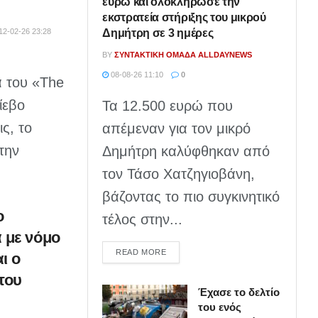
ευρώ και ολοκλήρωσε την
εκστρατεία στήριξης του μικρού
Δημήτρη σε 3 ημέρες
12-02-26 23:28
BY
ΣΥΝΤΑΚΤΙΚΉ ΟΜΆΔΑ ALLDAYNEWS
08-08-26 11:10
0
 του «The
Κίεβο
Τα 12.500 ευρώ που
ς, το
απέμεναν για τον μικρό
την
Δημήτρη καλύφθηκαν από
τον Τάσο Χατζηγιοβάνη,
βάζοντας το πιο συγκινητικό
ο
τέλος στην...
 με νόμο
DETAILS
READ MORE
ι ο
του
Έχασε το δελτίο
του ενός