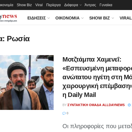
ικονομία
Show Biz
Viral
Περίεργα
Διάφορα
Άντρας
Γυναίκα
ΕΙΔΉΣΕΙΣ
ΟΙΚΟΝΟΜΊΑ
SHOW BIZ
VIRAL
α:
Ρωσία
Μοτζτάμπα Χαμενεΐ:
«Εσπευσμένη μεταφορ
ανώτατου ηγέτη στη Μό
χειρουργική επέμβαση»
η Daily Mail
BY
ΣΥΝΤΑΚΤΙΚΉ ΟΜΆΔΑ ALLDAYNEWS
0
Οι πληροφορίες που μεταδ