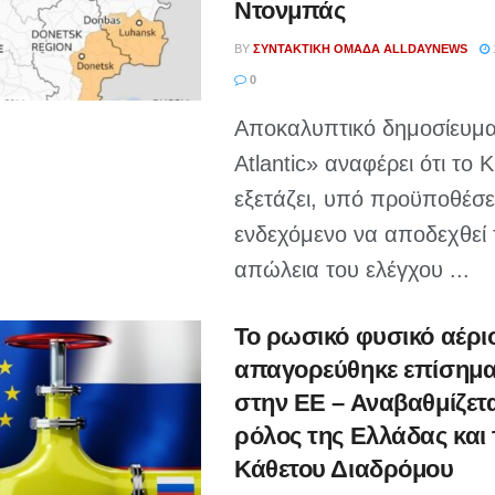
Ντονμπάς
BY
ΣΥΝΤΑΚΤΙΚΉ ΟΜΆΔΑ ALLDAYNEWS
0
Αποκαλυπτικό δημοσίευμα
Atlantic» αναφέρει ότι το 
εξετάζει, υπό προϋποθέσει
ενδεχόμενο να αποδεχθεί 
απώλεια του ελέγχου ...
Το ρωσικό φυσικό αέρι
απαγορεύθηκε επίσημα
στην ΕΕ – Αναβαθμίζετα
ρόλος της Ελλάδας και 
Κάθετου Διαδρόμου