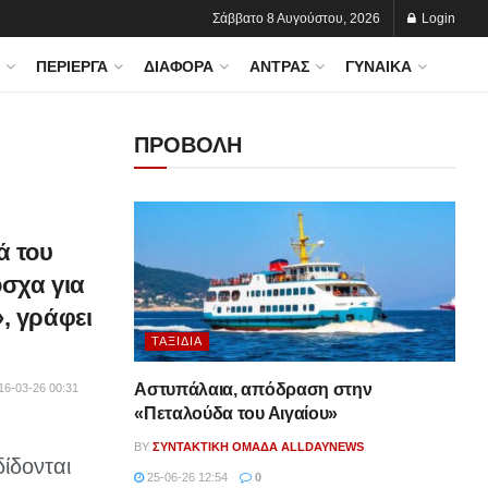
Σάββατο 8 Αυγούστου, 2026
Login
ΠΕΡΊΕΡΓΑ
ΔΙΆΦΟΡΑ
ΆΝΤΡΑΣ
ΓΥΝΑΊΚΑ
ΠΡΟΒΟΛΗ
ά του
σχα για
, γράφει
ΤΑΞΊΔΙΑ
Αστυπάλαια, απόδραση στην
16-03-26 00:31
«Πεταλούδα του Αιγαίου»
BY
ΣΥΝΤΑΚΤΙΚΉ ΟΜΆΔΑ ALLDAYNEWS
ίδονται
25-06-26 12:54
0