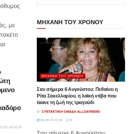
ρόθυμος
ΜΗΧΑΝΗ ΤΟΥ ΧΡΟΝΟΥ
ς, με
 πακέτο
αι
ο
ΜΗΧΑΝΉ ΤΟΥ ΧΡΌΝΟΥ
ώτη
όμενο
Σαν σήμερα 6 Αυγούστου: Πεθαίνει η
Ρίτα Σακελλαρίου, η λαϊκή ντίβα που
έκανε τη ζωή της τραγούδι
καδόρο
BY
ΣΥΝΤΑΚΤΙΚΉ ΟΜΆΔΑ ALLDAYNEWS
06-08-26 22:40
0
01-01-26 02:24
Σαν σήμερα 6 Αυγούστου: