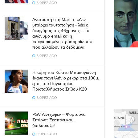
6 ΏΡΕΣ AGO
Ανατροπή στη Marfin: «Δεν
υπάρχει ταυτοποίηση» λέει ο
δικηγόρος της 46χρονης – Το
ανώνυμο email και η
«περιορισμένη προσομοίωση»
που αλλάζουν τα δεδομένα
6 ΏΡΕΣ AGO
Η κόρη του Κώστα Μπακογιάννη
έκανε πανελλήνιο ρεκόρ στα 100μ.
εμπ. του Παγκοσμίου
Πρωταθλήματος Στίβου Κ20
8 ΏΡΕΣ AGO
PSV Αϊντχόφεν – Φορτούνα
Σιτάρντ: Ξεσπάει και…
διπλασιάζει!
9 ΏΡΕΣ AGO