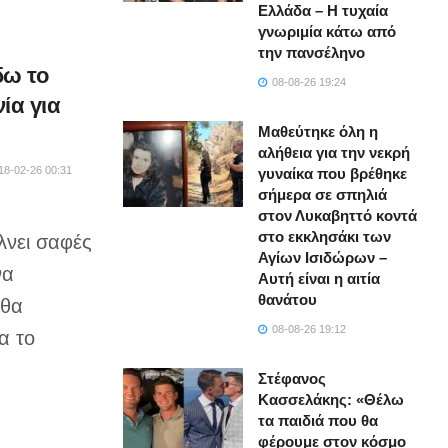
Ελλάδα – Η τυχαία
γνωριμία κάτω από
την πανσέληνο
δω το
08-08-26 19:24
ία για
Μαθεύτηκε όλη η
αλήθεια για την νεκρή
18-02-26 00:31
γυναίκα που βρέθηκε
σήμερα σε σπηλιά
στον Λυκαβηττό κοντά
στο εκκλησάκι των
λνει σαφές
Αγίων Ισιδώρων –
να
Αυτή είναι η αιτία
θανάτου
 θα
08-08-26 19:12
α το
Στέφανος
Κασσελάκης: «Θέλω
τα παιδιά που θα
φέρουμε στον κόσμο