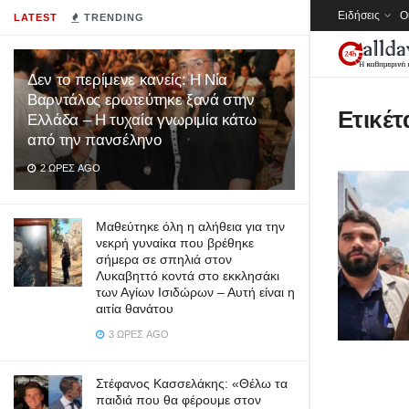
Ειδήσεις
Ο
LATEST
TRENDING
Δεν το περίμενε κανείς: Η Νία
Βαρντάλος ερωτεύτηκε ξανά στην
Ετικέτ
Ελλάδα – Η τυχαία γνωριμία κάτω
από την πανσέληνο
2 ΏΡΕΣ AGO
Μαθεύτηκε όλη η αλήθεια για την
νεκρή γυναίκα που βρέθηκε
σήμερα σε σπηλιά στον
Λυκαβηττό κοντά στο εκκλησάκι
των Αγίων Ισιδώρων – Αυτή είναι η
αιτία θανάτου
3 ΏΡΕΣ AGO
Στέφανος Κασσελάκης: «Θέλω τα
παιδιά που θα φέρουμε στον