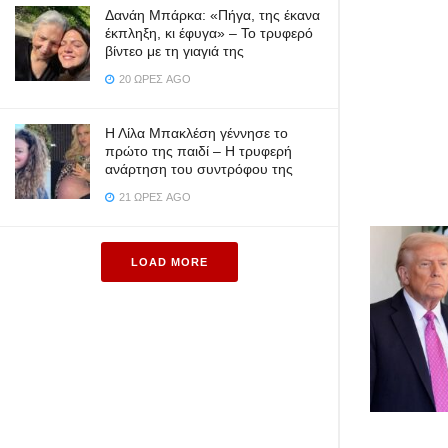
Δανάη Μπάρκα: «Πήγα, της έκανα
έκπληξη, κι έφυγα» – Το τρυφερό
βίντεο με τη γιαγιά της
20 ΏΡΕΣ AGO
Η Λίλα Μπακλέση γέννησε το
πρώτο της παιδί – Η τρυφερή
ανάρτηση του συντρόφου της
21 ΏΡΕΣ AGO
LOAD MORE