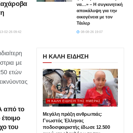
Ζαχάροβα
να…» – Η συγκινητική
αποκάλυψη για την
τη
οικογένεια με τον
Τάιλερ
13-02-26 09:42
08-08-26 19:07
διαίτερη
Η ΚΑΛΗ ΕΙΔΗΣΗ
στρια με
50 ετών
εικνύοντας
Η ΚΑΛΉ ΕΊΔΗΣΗ ΤΗΣ ΗΜΈΡΑΣ
 από το
Μεγάλη πράξη ανθρωπιάς:
 έτοιμο
Γνωστός Έλληνας
χο του
ποδοσφαιριστής έδωσε 12.500