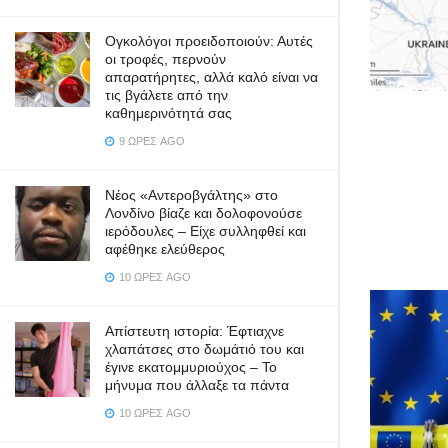
Ογκολόγοι προειδοποιούν: Αυτές
οι τροφές, περνούν
απαρατήρητες, αλλά καλό είναι να
τις βγάλετε από την
καθημερινότητά σας
9 ΏΡΕΣ AGO
Νέος «Αντεροβγάλτης» στο
Λονδίνο βίαζε και δολοφονούσε
ιερόδουλες – Είχε συλληφθεί και
αφέθηκε ελεύθερος
10 ΏΡΕΣ AGO
Απίστευτη ιστορία: Έφτιαχνε
χλαπάτσες στο δωμάτιό του και
έγινε εκατομμυριούχος – Το
μήνυμα που άλλαξε τα πάντα
10 ΏΡΕΣ AGO