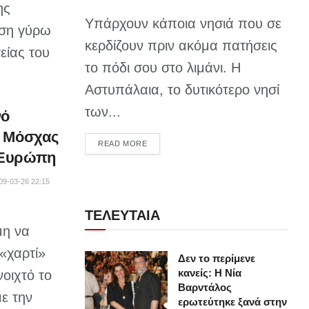
ης
Υπάρχουν κάποια νησιά που σε
ηση γύρω
κερδίζουν πριν ακόμα πατήσεις
είας του
το πόδι σου στο λιμάνι. Η
Αστυπάλαια, το δυτικότερο νησί
των...
νό
ς Μόσχας
DETAILS
READ MORE
ν Ευρώπη
09-03-26 22:15
ΤΕΛΕΥΤΑΙΑ
μη να
«χαρτί»
Δεν το περίμενε
κανείς: Η Νία
οιχτό το
Βαρντάλος
ε την
ερωτεύτηκε ξανά στην