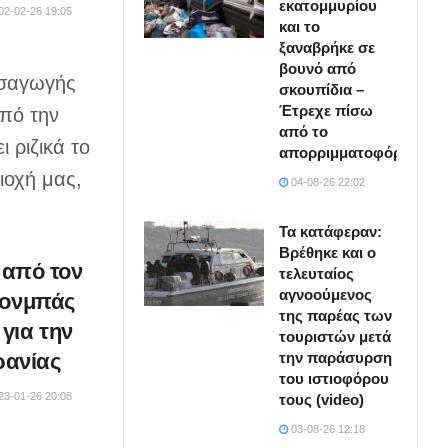
εκατομμυρίου
02-02-26 19:05
και το
ξαναβρήκε σε
βουνό από
ισαγωγής
σκουπίδια –
Έτρεχε πίσω
πό την
από το
 ριζικά το
απορριμματοφόρο
ιοχή μας,
04-08-26 22:02
Τα κατάφεραν:
Βρέθηκε και ο
από τον
τελευταίος
αγνοούμενος
Ντονμπάς
της παρέας των
 για την
τουριστών μετά
την παράσυρση
ρανίας
του ιστιοφόρου
23-01-26 20:08
τους (video)
03-08-26 12:18