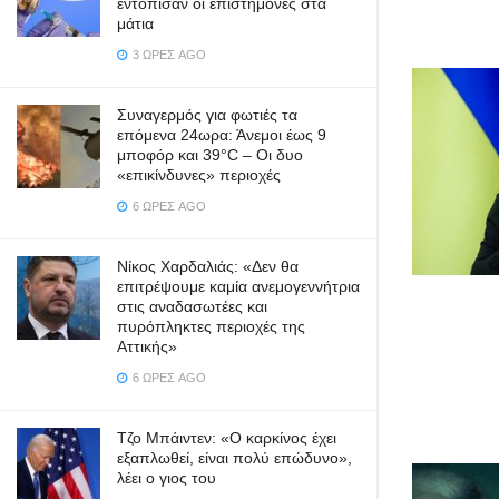
εντόπισαν οι επιστήμονες στα
μάτια
3 ΏΡΕΣ AGO
Συναγερμός για φωτιές τα
επόμενα 24ωρα: Άνεμοι έως 9
μποφόρ και 39°C – Οι δυο
«επικίνδυνες» περιοχές
6 ΏΡΕΣ AGO
Νίκος Χαρδαλιάς: «Δεν θα
επιτρέψουμε καμία ανεμογεννήτρια
στις αναδασωτέες και
πυρόπληκτες περιοχές της
Αττικής»
6 ΏΡΕΣ AGO
Τζο Μπάιντεν: «Ο καρκίνος έχει
εξαπλωθεί, είναι πολύ επώδυνο»,
λέει ο γιος του