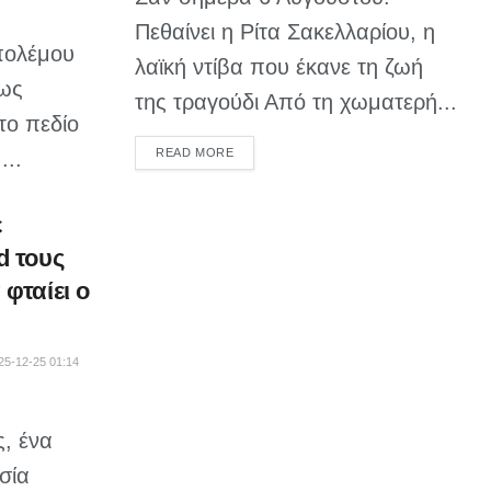
Πεθαίνει η Ρίτα Σακελλαρίου, η
πολέμου
λαϊκή ντίβα που έκανε τη ζωή
πως
της τραγούδι Από τη χωματερή...
το πεδίο
DETAILS
READ MORE
...
ε
d τους
φταίει ο
25-12-25 01:14
ς, ένα
σία