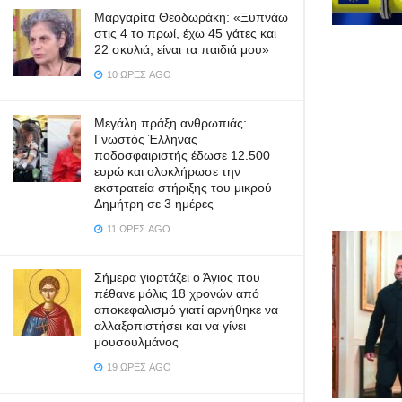
Μαργαρίτα Θεοδωράκη: «Ξυπνάω
στις 4 το πρωί, έχω 45 γάτες και
22 σκυλιά, είναι τα παιδιά μου»
10 ΏΡΕΣ AGO
Μεγάλη πράξη ανθρωπιάς:
Γνωστός Έλληνας
ποδοσφαιριστής έδωσε 12.500
ευρώ και ολοκλήρωσε την
εκστρατεία στήριξης του μικρού
Δημήτρη σε 3 ημέρες
11 ΏΡΕΣ AGO
Σήμερα γιορτάζει ο Άγιος που
πέθανε μόλις 18 χρονών από
αποκεφαλισμό γιατί αρνήθηκε να
αλλαξοπιστήσει και να γίνει
μουσουλμάνος
19 ΏΡΕΣ AGO