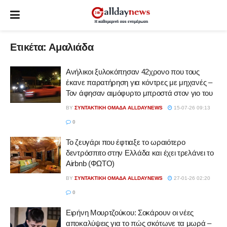
Ετικέτα:
Αμαλιάδα
Ανήλικοι ξυλοκόπησαν 42χρονο που τους
έκανε παρατήρηση για κόντρες με μηχανές –
Τον άφησαν αιμόφυρτο μπροστά στον γιο του
BY
ΣΥΝΤΑΚΤΙΚΉ ΟΜΆΔΑ ALLDAYNEWS
15-07-26 09:13
0
Το ζευγάρι που έφτιαξε το ωραιότερο
δεντρόσπιτο στην Ελλάδα και έχει τρελάνει το
Airbnb (ΦΩΤΟ)
BY
ΣΥΝΤΑΚΤΙΚΉ ΟΜΆΔΑ ALLDAYNEWS
27-01-26 02:20
0
Ειρήνη Μουρτζούκου: Σοκάρουν οι νέες
αποκαλύψεις για το πώς σκότωνε τα μωρά –