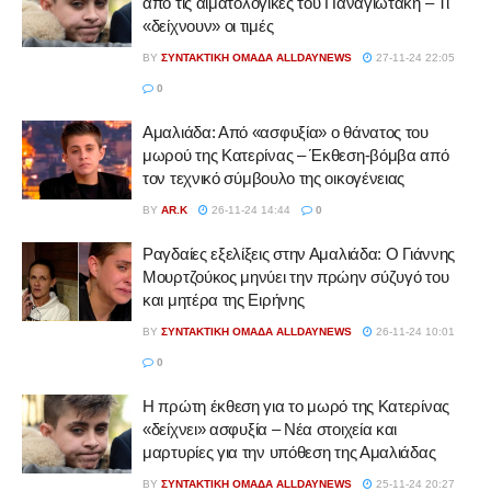
από τις αιματολογικές του Παναγιωτάκη – Τι
«δείχνουν» οι τιμές
BY
ΣΥΝΤΑΚΤΙΚΉ ΟΜΆΔΑ ALLDAYNEWS
27-11-24 22:05
0
Αμαλιάδα: Από «ασφυξία» ο θάνατος του
μωρού της Κατερίνας – Έκθεση-βόμβα από
τον τεχνικό σύμβουλο της οικογένειας
BY
AR.K
26-11-24 14:44
0
Ραγδαίες εξελίξεις στην Αμαλιάδα: Ο Γιάννης
Μουρτζούκος μηνύει την πρώην σύζυγό του
και μητέρα της Ειρήνης
BY
ΣΥΝΤΑΚΤΙΚΉ ΟΜΆΔΑ ALLDAYNEWS
26-11-24 10:01
0
Η πρώτη έκθεση για το μωρό της Κατερίνας
«δείχνει» ασφυξία – Νέα στοιχεία και
μαρτυρίες για την υπόθεση της Αμαλιάδας
BY
ΣΥΝΤΑΚΤΙΚΉ ΟΜΆΔΑ ALLDAYNEWS
25-11-24 20:27