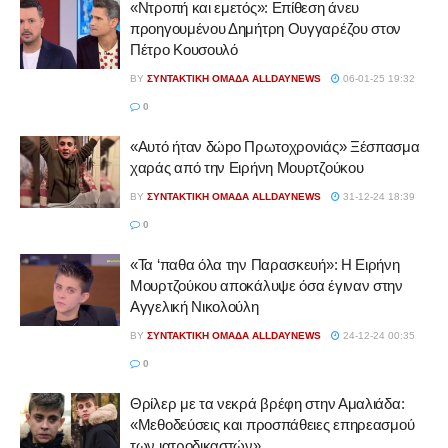
«Ντροπή και εμετός»: Επίθεση άνευ
προηγουμένου Δημήτρη Ουγγαρέζου στον
Πέτρο Κουσουλό
BY
ΣΥΝΤΑΚΤΙΚΉ ΟΜΆΔΑ ALLDAYNEWS
06-01-25 19:32
0
«Αυτό ήταν δώpο Πρωτοχρονιάς» Ξέσπασμα
χαράς από την Ειρήνη Μουρτζούκου
BY
ΣΥΝΤΑΚΤΙΚΉ ΟΜΆΔΑ ALLDAYNEWS
31-12-24 18:39
0
«Τα ‘παθα όλα την Παρασκευή»: Η Ειρήνη
Μουρτζούκου αποκάλυψε όσα έγιναν στην
Αγγελική Νικολούλη
BY
ΣΥΝΤΑΚΤΙΚΉ ΟΜΆΔΑ ALLDAYNEWS
24-12-24 00:35
0
Θρίλερ με τα νεκρά βρέφη στην Αμαλιάδα:
«Μεθοδεύσεις και προσπάθειες επηρεασμού
των ιατροδικαστών»