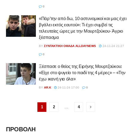
0
«Πάρ’την από δω, 10 αστυνομικοί και μας έχει
βγάλει εκτός εαυτού»: Τι έχει συμβεί τις
τελευταίες ώρες με την Μουρτζούκου- Άγριο
ξέσπασμα
BY
ΣΥΝΤΑΚΤΙΚΉ ΟΜΆΔΑ ALLDAYNEWS
24-11-24 21:27
0
Ξέσπασε ο θείος της Ειρήνης Μουρτζούκου:
«Είχε στο ψυγείο το παιδί της 4 μέρες» – «Την
έχω ικανή για όλα»
BY
AR.K
24-11-24 17:00
0
1
2
…
4
ΠΡΟΒΟΛΗ