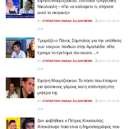
Ειρήνη Μουρτζούκου: Ξέσπασε η Αγγελική
Νικολούλη – «Για να καλύψετε τι, στήσατε
αυτό το σκηνικό;»
BY
ΣΥΝΤΑΚΤΙΚΉ ΟΜΆΔΑ ALLDAYNEWS
30-11-24 09:29
0
Τρομάζει ο Πάνος Σόμπολος για την υπόθεση
των νεκρών παιδιών στην Αμαλιάδα: «Θα
έχουμε το έγκλημα του αιώνα…»
BY
ΣΥΝΤΑΚΤΙΚΉ ΟΜΆΔΑ ALLDAYNEWS
29-11-24 08:00
0
Ειρήνη Μουρτζούκου: Το πόσο που έπαιρνε
για ψεύτικους γάμους και η απάντηση στη
μητέρα της
BY
ΣΥΝΤΑΚΤΙΚΉ ΟΜΆΔΑ ALLDAYNEWS
28-11-24 22:38
0
Δεν φοβήθηκε ο Πέτρος Κουσουλός:
Αποκάλυψε ποια είναι η δημοσιογράφος που