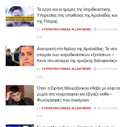
Τα έργα και οι ημέρες της Ιατριδικαστικής
Υπηρεσίας στις υποθέσεις της Αμαλιάδας και
της Πάτρας
BY
ΣΥΝΤΑΚΤΙΚΉ ΟΜΆΔΑ ALLDAYNEWS
05-12-24 01:04
0
Ανατροπή στο θρίλερ της Αμαλιάδας: Τα νέα
στοιχεία των ιατροδικαστικών εξετάσεων –
Κενά στο σενάριο της «μαζικής δολοφονίας»
BY
ΣΥΝΤΑΚΤΙΚΉ ΟΜΆΔΑ ALLDAYNEWS
01-12-24 20:34
0
Όταν η Ειρήνη Μουρτζούκου έθαβε με κέφι τα
μωρά στο νεκροταφείο και έβγαζε selfie –
Φωτογραφίες που σοκάρουν
BY
ΣΥΝΤΑΚΤΙΚΉ ΟΜΆΔΑ ALLDAYNEWS
30-11-24 13:46
0