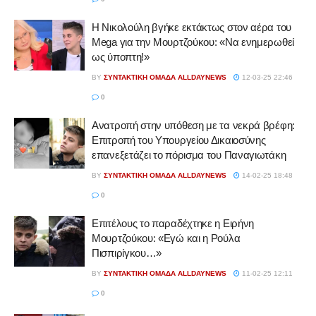
Η Νικολούλη βγήκε εκτάκτως στον αέρα του
Mega για την Μουρτζούκου: «Να ενημερωθεί
ως ύποπτη!»
BY
ΣΥΝΤΑΚΤΙΚΉ ΟΜΆΔΑ ALLDAYNEWS
12-03-25 22:46
0
Ανατροπή στην υπόθεση με τα νεκρά βρέφη:
Επιτροπή του Υπουργείου Δικαιοσύνης
επανεξετάζει το πόρισμα του Παναγιωτάκη
BY
ΣΥΝΤΑΚΤΙΚΉ ΟΜΆΔΑ ALLDAYNEWS
14-02-25 18:48
0
Επιτέλους το παραδέχτηκε η Ειρήνη
Μουρτζούκου: «Εγώ και η Ρούλα
Πισπιρίγκου…»
BY
ΣΥΝΤΑΚΤΙΚΉ ΟΜΆΔΑ ALLDAYNEWS
11-02-25 12:11
0