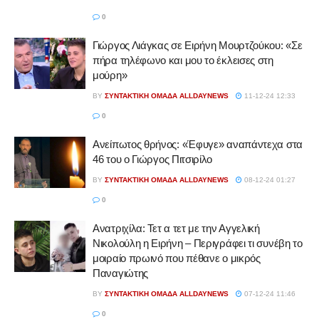
0
Γιώργος Λιάγκας σε Ειρήνη Μουρτζούκου: «Σε
πήρα τηλέφωνο και μου το έκλεισες στη
μούρη»
BY
ΣΥΝΤΑΚΤΙΚΉ ΟΜΆΔΑ ALLDAYNEWS
11-12-24 12:33
0
Ανείπωτος θρήνος: «Έφυγε» αναπάντεχα στα
46 του ο Γιώργος Πιτσιρίλο
BY
ΣΥΝΤΑΚΤΙΚΉ ΟΜΆΔΑ ALLDAYNEWS
08-12-24 01:27
0
Ανατριχίλα: Τετ α τετ με την Αγγελική
Νικολούλη η Ειρήνη – Περιγράφει τι συνέβη το
μοιραίο πρωινό που πέθανε ο μικρός
Παναγιώτης
BY
ΣΥΝΤΑΚΤΙΚΉ ΟΜΆΔΑ ALLDAYNEWS
07-12-24 11:46
0