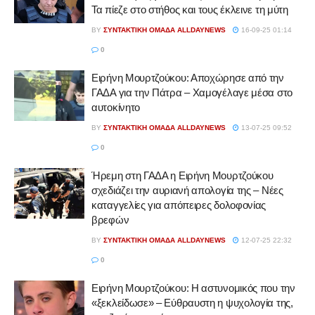
Τα πίεζε στο στήθος και τους έκλεινε τη μύτη
BY
ΣΥΝΤΑΚΤΙΚΉ ΟΜΆΔΑ ALLDAYNEWS
16-09-25 01:14
0
Ειρήνη Μουρτζούκου: Αποχώρησε από την
ΓΑΔΑ για την Πάτρα – Χαμογέλαγε μέσα στο
αυτοκίνητο
BY
ΣΥΝΤΑΚΤΙΚΉ ΟΜΆΔΑ ALLDAYNEWS
13-07-25 09:52
0
Ήρεμη στη ΓΑΔΑ η Ειρήνη Μουρτζούκου
σχεδιάζει την αυριανή απολογία της – Νέες
καταγγελίες για απόπειρες δολοφονίας
βρεφών
BY
ΣΥΝΤΑΚΤΙΚΉ ΟΜΆΔΑ ALLDAYNEWS
12-07-25 22:32
0
Ειρήνη Μουρτζούκου: Η αστυνομικός που την
«ξεκλείδωσε» – Εύθραυστη η ψυχολογία της,