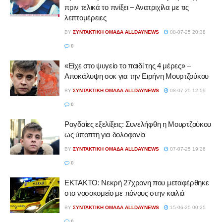
πριν τελικά το πνίξει – Ανατριχίλα με τις
λεπτομέρειες
BY
ΣΥΝΤΑΚΤΙΚΉ ΟΜΆΔΑ ALLDAYNEWS
08-07-25 20:38
0
«Είχε στο ψυγείο το παιδί της 4 μέρες» –
Aποκάλυψη σοκ για την Ειρήνη Μουρτζούκου
BY
ΣΥΝΤΑΚΤΙΚΉ ΟΜΆΔΑ ALLDAYNEWS
08-07-25 12:59
0
Ραγδαίες εξελίξεις: Συνελήφθη η Μουρτζούκου
ως ύποπτη για δολοφονία
BY
ΣΥΝΤΑΚΤΙΚΉ ΟΜΆΔΑ ALLDAYNEWS
07-07-25 19:26
0
ΕΚΤΑΚΤΟ: Νεκρή 27χρονη που μεταφέρθηκε
στο νοσοκομείο με πόνους στην κοιλιά
BY
ΣΥΝΤΑΚΤΙΚΉ ΟΜΆΔΑ ALLDAYNEWS
15-06-25 00:25
0