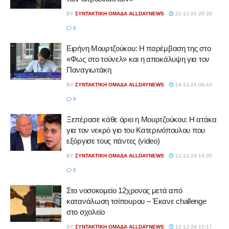
BY
ΣΥΝΤΑΚΤΙΚΉ ΟΜΆΔΑ ALLDAYNEWS
22-12-24 20:39
0
Ειρήνη Μουρτζούκου: Η παρέμβαση της στο
«Φως στο τούνελ» και η αποκάλυψη για τον
Παναγιωτάκη
BY
ΣΥΝΤΑΚΤΙΚΉ ΟΜΆΔΑ ALLDAYNEWS
14-12-24 09:43
0
Ξεπέρασε κάθε όριο η Μουρτζούκου: Η ατάκα
για τον νεκρό γιο του Κατερινόπουλου που
εξόργισε τους πάντες (video)
BY
ΣΥΝΤΑΚΤΙΚΉ ΟΜΆΔΑ ALLDAYNEWS
12-12-24 14:35
0
Στο νοσοκομείο 12χρονος μετά από
κατανάλωση τσίπουρου – Έκανε challenge
στο σχολείο
BY
ΣΥΝΤΑΚΤΙΚΉ ΟΜΆΔΑ ALLDAYNEWS
12-12-24 10:17