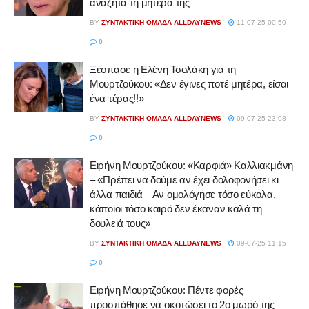
αναζητά τη μητέρα της
BY
ΣΥΝΤΑΚΤΙΚΉ ΟΜΆΔΑ ALLDAYNEWS
11-07-25 00:50
0
Ξέσπασε η Ελένη Τσολάκη για τη
Μουρτζούκου: «Δεν έγινες ποτέ μητέρα, είσαι
ένα τέρας!!»
BY
ΣΥΝΤΑΚΤΙΚΉ ΟΜΆΔΑ ALLDAYNEWS
09-07-25 23:08
0
Ειρήνη Μουρτζούκου: «Καρφιά» Καλλιακμάνη
– «Πρέπει να δούμε αν έχει δολοφονήσει κι
άλλα παιδιά – Αν ομολόγησε τόσο εύκολα,
κάποιοι τόσο καιρό δεν έκαναν καλά τη
δουλειά τους»
BY
ΣΥΝΤΑΚΤΙΚΉ ΟΜΆΔΑ ALLDAYNEWS
09-07-25 11:15
0
Ειρήνη Μουρτζούκου: Πέντε φορές
προσπάθησε να σκοτώσει το 2ο μωρό της