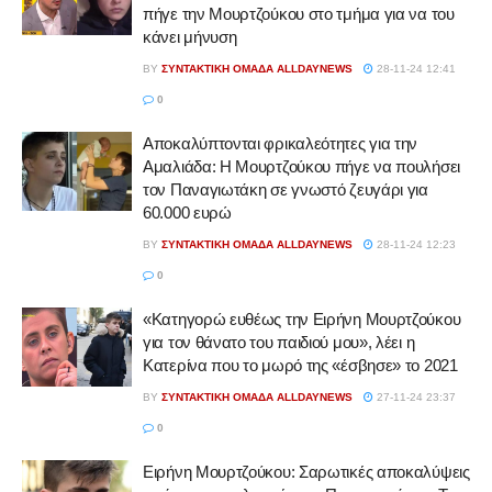
πήγε την Μουρτζούκου στο τμήμα για να του
κάνει μήνυση
BY
ΣΥΝΤΑΚΤΙΚΉ ΟΜΆΔΑ ALLDAYNEWS
28-11-24 12:41
0
Αποκαλύπτονται φρικαλεότητες για την
Αμαλιάδα: Η Μουρτζούκου πήγε να πουλήσει
τον Παναγιωτάκη σε γνωστό ζευγάρι για
60.000 ευρώ
BY
ΣΥΝΤΑΚΤΙΚΉ ΟΜΆΔΑ ALLDAYNEWS
28-11-24 12:23
0
«Κατηγορώ ευθέως την Ειρήνη Μουρτζούκου
για τον θάνατο του παιδιού μου», λέει η
Κατερίνα που το μωρό της «έσβησε» το 2021
BY
ΣΥΝΤΑΚΤΙΚΉ ΟΜΆΔΑ ALLDAYNEWS
27-11-24 23:37
0
Ειρήνη Μουρτζούκου: Σαρωτικές αποκαλύψεις