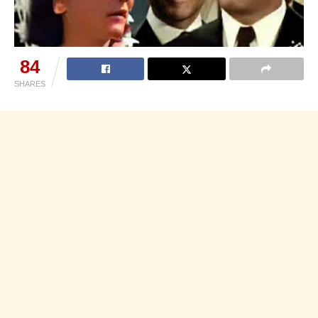
84
SHARES