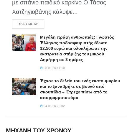
με σπάνιο παιδικό καρκίνο Ο Τάσος
Χατζηγιοβάνης κάλυψε...
DETAILS
READ MORE
Μεγάλη πράξη ανθρωπιάς: Γνωστός
Έλληνας ποδοσφαιριστής έδωσε
12.500 ευρώ και ολοκλήρωσε την
εκστρατεία στήριξης του μικρού
Δημήτρη σε 3 ημέρες
08-08-26 11:10
Έχασε το δελτίο του ενός εκατομμυρίου
και το ξαναβρήκε σε βουνό από
σκουπίδια – Έτρεχε πίσω από το
απορριμματοφόρο
04-08-26 22:02
ΜΗΧΑΝΗ ΤΟΥ ΧΡΟΝΟΥ