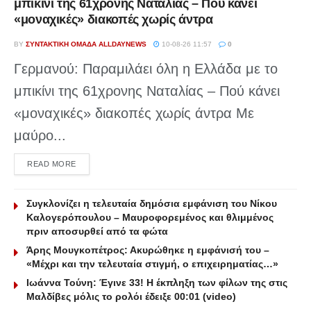
μπικίνι της 61χρονης Ναταλίας – Πού κάνει
«μοναχικές» διακοπές χωρίς άντρα
BY
ΣΥΝΤΑΚΤΙΚΉ ΟΜΆΔΑ ALLDAYNEWS
10-08-26 11:57
0
Γερμανού: Παραμιλάει όλη η Ελλάδα με το
μπικίνι της 61χρονης Ναταλίας – Πού κάνει
«μοναχικές» διακοπές χωρίς άντρα Με
μαύρο...
DETAILS
READ MORE
Συγκλονίζει η τελευταία δημόσια εμφάνιση του Νίκου
Καλογερόπουλου – Μαυροφορεμένος και θλιμμένος
πριν αποσυρθεί από τα φώτα
Άρης Μουγκοπέτρος: Ακυρώθηκε η εμφάνισή του –
«Mέχρι και την τελευταία στιγμή, ο επιχειρηματίας…»
Ιωάννα Τούνη: Έγινε 33! Η έκπληξη των φίλων της στις
Μαλδίβες μόλις το ρολόι έδειξε 00:01 (video)