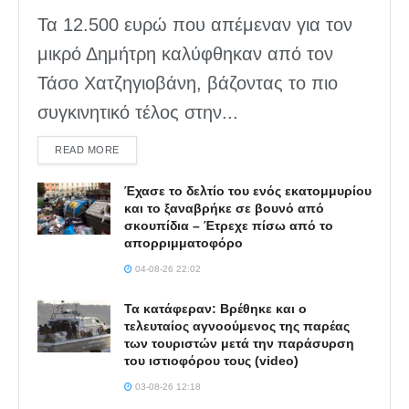
Τα 12.500 ευρώ που απέμεναν για τον
μικρό Δημήτρη καλύφθηκαν από τον
Τάσο Χατζηγιοβάνη, βάζοντας το πιο
συγκινητικό τέλος στην...
DETAILS
READ MORE
Έχασε το δελτίο του ενός εκατομμυρίου
και το ξαναβρήκε σε βουνό από
σκουπίδια – Έτρεχε πίσω από το
απορριμματοφόρο
04-08-26 22:02
Τα κατάφεραν: Βρέθηκε και ο
τελευταίος αγνοούμενος της παρέας
των τουριστών μετά την παράσυρση
του ιστιοφόρου τους (video)
03-08-26 12:18