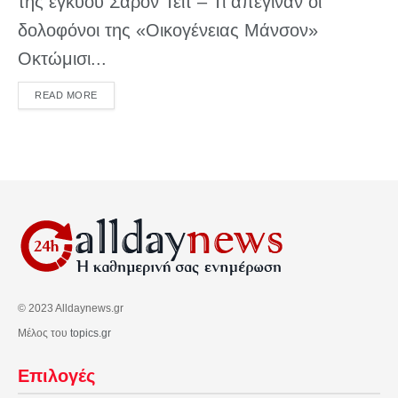
της εγκύου Σάρον Τέιτ – Τι απέγιναν οι
δολοφόνοι της «Οικογένειας Μάνσον»
Οκτώμισι...
DETAILS
READ MORE
© 2023 Alldaynews.gr
Μέλος του
topics.gr
Επιλογές