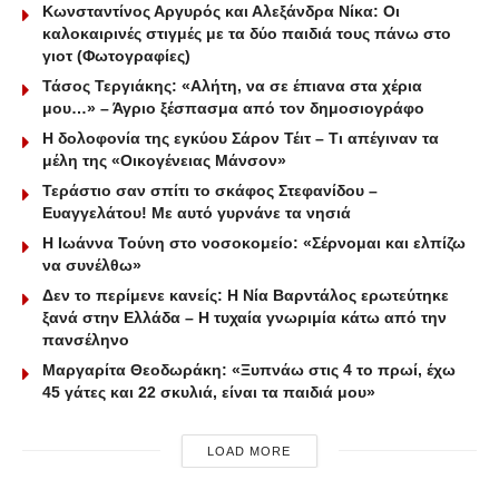
Κωνσταντίνος Αργυρός και Αλεξάνδρα Νίκα: Οι
καλοκαιρινές στιγμές με τα δύο παιδιά τους πάνω στο
γιοτ (Φωτογραφίες)
Τάσος Τεργιάκης: «Αλήτη, να σε έπιανα στα χέρια
μου…» – Άγριο ξέσπασμα από τον δημοσιογράφο
Η δολοφονία της εγκύου Σάρον Τέιτ – Τι απέγιναν τα
μέλη της «Οικογένειας Μάνσον»
Τεράστιο σαν σπίτι το σκάφος Στεφανίδου –
Ευαγγελάτου! Με αυτό γυρνάνε τα νησιά
Η Ιωάννα Τούνη στο νοσοκομείο: «Σέρνομαι και ελπίζω
να συνέλθω»
Δεν το περίμενε κανείς: Η Νία Βαρντάλος ερωτεύτηκε
ξανά στην Ελλάδα – Η τυχαία γνωριμία κάτω από την
πανσέληνο
Μαργαρίτα Θεοδωράκη: «Ξυπνάω στις 4 το πρωί, έχω
45 γάτες και 22 σκυλιά, είναι τα παιδιά μου»
LOAD MORE