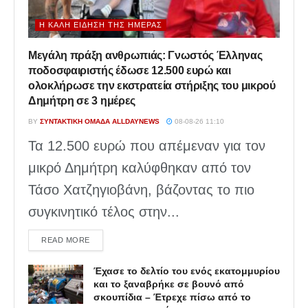
Η ΚΑΛΉ ΕΊΔΗΣΗ ΤΗΣ ΗΜΈΡΑΣ
Μεγάλη πράξη ανθρωπιάς: Γνωστός Έλληνας
ποδοσφαιριστής έδωσε 12.500 ευρώ και
ολοκλήρωσε την εκστρατεία στήριξης του μικρού
Δημήτρη σε 3 ημέρες
BY
ΣΥΝΤΑΚΤΙΚΉ ΟΜΆΔΑ ALLDAYNEWS
08-08-26 11:10
Τα 12.500 ευρώ που απέμεναν για τον
μικρό Δημήτρη καλύφθηκαν από τον
Τάσο Χατζηγιοβάνη, βάζοντας το πιο
συγκινητικό τέλος στην...
DETAILS
READ MORE
Έχασε το δελτίο του ενός εκατομμυρίου
και το ξαναβρήκε σε βουνό από
σκουπίδια – Έτρεχε πίσω από το