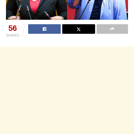
56
SHARES