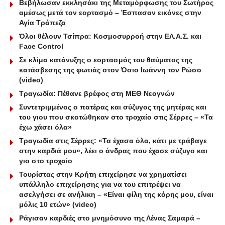
Βεβήλωσαν εκκλησάκι της Μεταμόρφωσης του Σωτήρος
αμέσως μετά τον εορτασμό – Έσπασαν εικόνες στην
Αγία Τράπεζα
Όλοι θέλουν Τσίπρα: Κοσμοσυρροή στην ΕΛ.Α.Σ. και
Face Control
Σε κλίμα κατάνυξης ο εορτασμός του θαύματος της
κατάσβεσης της φωτιάς στον Όσιο Ιωάννη τον Ρώσο
(video)
Τραγωδία: Πέθανε βρέφος στη ΜΕΘ Νεογνών
Συντετριμμένος ο πατέρας και σύζυγος της μητέρας και
του γιου που σκοτώθηκαν στο τροχαίο στις Σέρρες – «Τα
έχω χάσει όλα»
Τραγωδία στις Σέρρες: «Τα έχασα όλα, κάτι με τράβαγε
στην καρδιά μου», λέει ο άνδρας που έχασε σύζυγο και
γιο στο τροχαίο
Τουρίστας στην Κρήτη επιχείρησε να χρηματίσει
υπάλληλο επιχείρησης για να του επιτρέψει να
ασελγήσει σε ανήλικη – «Είναι φίλη της κόρης μου, είναι
μόλις 10 ετών» (video)
Ράγισαν καρδιές στο μνημόσυνο της Λένας Σαμαρά –