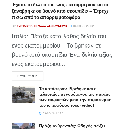
Έχασε το δελτίο του ενός εκατομμυρίου και το
ξαναβρήκε σε βουνό από σκουπίδια – Έτρεχε
πίσω από το απορριμματοφόρο
BY
ΣΥΝΤΑΚΤΙΚΉ ΟΜΆΔΑ ALLDAYNEWS
04-08-26 22:02
Ιταλία: Πέταξε κατά λάθος δελτίο του
ενός εκατομμυρίου – Το βρήκαν σε
βουνό από σκουπίδια Ένα δελτίο αξίας
ενός εκατομμυρίου...
DETAILS
READ MORE
Τα κατάφεραν: Βρέθηκε και ο
τελευταίος αγνοούμενος της παρέας
των τουριστών μετά την παράσυρση
του ιστιοφόρου τους (video)
03-08-26 12:18
Πράξη ανθρωπιάς: Οδηγός σώζει