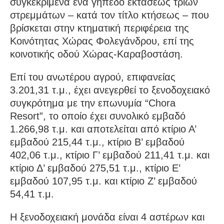
συγκεκριμένα ένα γήπεδο εκτάσεως τριών
στρεμμάτων – κατά τον τίτλο κτήσεως – που
βρίσκεται στην κτηματική περιφέρεια της
Κοινότητας Χώρας Φολεγάνδρου, επί της
κοινοτικής οδού Χώρας-Καραβοστάση.
Επί του ανωτέρου αγρού, επιφανείας
3.201,31 τ.μ., έχει ανεγερθεί το ξενοδοχειακό
συγκρότημα με την επωνυμία “Chora
Resort”, το οποίο έχει συνολικό εμβαδό
1.266,98 τ.μ. και αποτελείται από κτίριο Α’
εμβαδού 215,44 τ.μ., κτίριο Β’ εμβαδού
402,06 τ.μ., κτίριο Γ’ εμβαδού 211,41 τ.μ. και
κτίριο Δ’ εμβαδού 275,51 τ.μ., κτίριο Ε’
εμβαδού 107,95 τ.μ. και κτίριο Ζ’ εμβαδού
54,41 τ.μ.
Η ξενοδοχειακή μονάδα είναι 4 αστέρων και