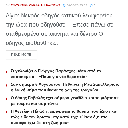
BY
ΣΥΝΤΑΚΤΙΚΉ ΟΜΆΔΑ ALLDAYNEWS
06-08-26 23:32
0
Αίγιο: Νεκρός οδηγός αστικού λεωφορείου
την ώρα που οδηγούσε – Έπεσε πάνω σε
σταθμευμένα αυτοκίνητα και δέντρο Ο
οδηγός αισθάνθηκε...
DETAILS
READ MORE
Συγκλονίζει ο Γιώργος Παράσχος μέσα από το
νοσοκομείο – «Πάμε για νέα θεραπεία»
Σαν σήμερα 6 Αυγούστου: Πεθαίνει η Ρίτα Σακελλαρίου,
η λαϊκή ντίβα που έκανε τη ζωή της τραγούδι
Ο Λάκης Γαβαλάς έχει σήμερα γενέθλια και το γιόρτασε
με τούρτα και σαμπάνια
Η Αγγελική Ηλιάδη περιγράφει το θαύμα που έζησε και
πώς είδε τον Χριστό μπροστά της: «Ήταν ό,τι πιο
όμορφο έχω δει στη ζωή μου»