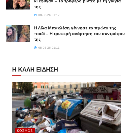
κι έφυγα» – Το τρυφερό βίντεο με τη γιαγιά
της
08-08-26 01:17
Η Λίλα Μπακλέση γέννησε το πρώτο της
παιδί – Η τρυφερή ανάρτηση του συντρόφου
της
08-08-26 01:11
Η ΚΑΛΗ ΕΙΔΗΣΗ
ΚΌΣΜΟΣ