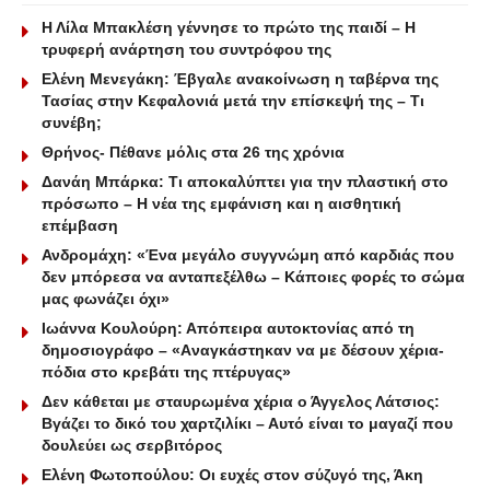
Η Λίλα Μπακλέση γέννησε το πρώτο της παιδί – Η
τρυφερή ανάρτηση του συντρόφου της
Ελένη Μενεγάκη: Έβγαλε ανακοίνωση η ταβέρνα της
Τασίας στην Κεφαλονιά μετά την επίσκεψή της – Τι
συνέβη;
Θρήνος- Πέθανε μόλις στα 26 της χρόνια
Δανάη Μπάρκα: Τι αποκαλύπτει για την πλαστική στο
πρόσωπο – Η νέα της εμφάνιση και η αισθητική
επέμβαση
Ανδρομάχη: «Ένα μεγάλο συγγνώμη από καρδιάς που
δεν μπόρεσα να ανταπεξέλθω – Κάποιες φορές το σώμα
μας φωνάζει όχι»
Ιωάννα Κουλούρη: Απόπειρα αυτοκτονίας από τη
δημοσιογράφο – «Aναγκάστηκαν να με δέσουν χέρια-
πόδια στο κρεβάτι της πτέρυγας»
Δεν κάθεται με σταυρωμένα χέρια ο Άγγελος Λάτσιος:
Βγάζει το δικό του χαρτζιλίκι – Αυτό είναι το μαγαζί που
δουλεύει ως σερβιτόρος
Ελένη Φωτοπούλου: Οι ευχές στον σύζυγό της, Άκη