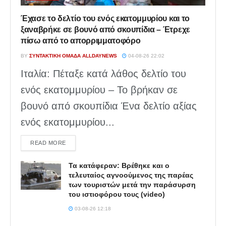
Έχασε το δελτίο του ενός εκατομμυρίου και το
ξαναβρήκε σε βουνό από σκουπίδια – Έτρεχε
πίσω από το απορριμματοφόρο
BY
ΣΥΝΤΑΚΤΙΚΉ ΟΜΆΔΑ ALLDAYNEWS
04-08-26 22:02
Ιταλία: Πέταξε κατά λάθος δελτίο του
ενός εκατομμυρίου – Το βρήκαν σε
βουνό από σκουπίδια Ένα δελτίο αξίας
ενός εκατομμυρίου...
DETAILS
READ MORE
Τα κατάφεραν: Βρέθηκε και ο
τελευταίος αγνοούμενος της παρέας
των τουριστών μετά την παράσυρση
του ιστιοφόρου τους (video)
03-08-26 12:18