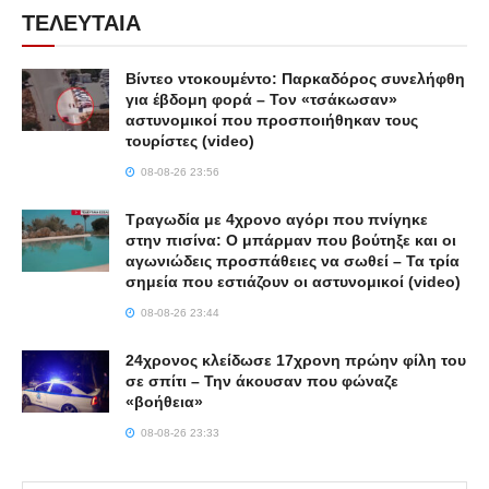
ΤΕΛΕΥΤΑΙΑ
Βίντεο ντοκουμέντο: Παρκαδόρος συνελήφθη
για έβδομη φορά – Τον «τσάκωσαν»
αστυνομικοί που προσποιήθηκαν τους
τουρίστες (video)
08-08-26 23:56
Τραγωδία με 4χρονο αγόρι που πνίγηκε
στην πισίνα: O μπάρμαν που βούτηξε και οι
αγωνιώδεις προσπάθειες να σωθεί – Τα τρία
σημεία που εστιάζουν οι αστυνομικοί (video)
08-08-26 23:44
24χρονος κλείδωσε 17χρονη πρώην φίλη του
σε σπίτι – Την άκουσαν που φώναζε
«βοήθεια»
08-08-26 23:33