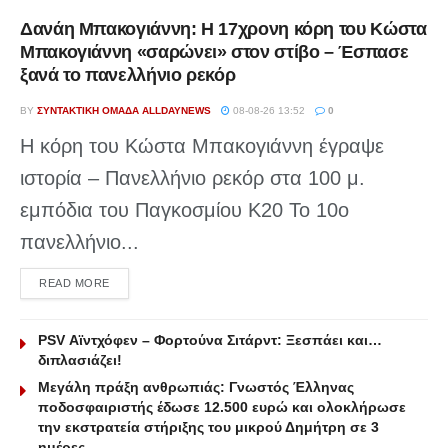
Δανάη Μπακογιάννη: Η 17χρονη κόρη του Κώστα
Μπακογιάννη «σαρώνει» στον στίβο – Έσπασε
ξανά το πανελλήνιο ρεκόρ
BY
ΣΥΝΤΑΚΤΙΚΉ ΟΜΆΔΑ ALLDAYNEWS
08-08-26 13:52
0
Η κόρη του Κώστα Μπακογιάννη έγραψε
ιστορία – Πανελλήνιο ρεκόρ στα 100 μ.
εμπόδια του Παγκοσμίου Κ20 Το 10ο
πανελλήνιο...
DETAILS
READ MORE
PSV Αϊντχόφεν – Φορτούνα Σιτάρντ: Ξεσπάει και…
διπλασιάζει!
Μεγάλη πράξη ανθρωπιάς: Γνωστός Έλληνας
ποδοσφαιριστής έδωσε 12.500 ευρώ και ολοκλήρωσε
την εκστρατεία στήριξης του μικρού Δημήτρη σε 3
ημέρες