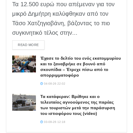
Τα 12.500 ευρώ που απέμεναν για τον
μικρό Δημήτρη καλύφθηκαν από τον
Τάσο Χατζηγιοβάνη, βάζοντας το πιο
συγκινητικό τέλος στην...
DETAILS
READ MORE
Έχασε το δελτίο του ενός εκατομμυρίου
και το ξαναβρήκε σε βουνό από
σκουπίδια – Έτρεχε πίσω από το
απορριμματοφόρο
04-08-26 22:02
Τα κατάφεραν: Βρέθηκε και ο
τελευταίος αγνοούμενος της παρέας
των τουριστών μετά την παράσυρση
του ιστιοφόρου τους (video)
03-08-26 12:18