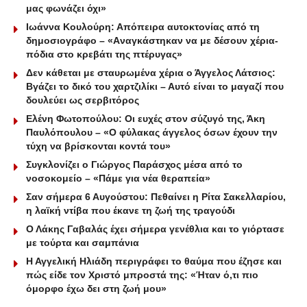
μας φωνάζει όχι»
Ιωάννα Κουλούρη: Απόπειρα αυτοκτονίας από τη
δημοσιογράφο – «Aναγκάστηκαν να με δέσουν χέρια-
πόδια στο κρεβάτι της πτέρυγας»
Δεν κάθεται με σταυρωμένα χέρια ο Άγγελος Λάτσιος:
Βγάζει το δικό του χαρτζιλίκι – Αυτό είναι το μαγαζί που
δουλεύει ως σερβιτόρος
Ελένη Φωτοπούλου: Οι ευχές στον σύζυγό της, Άκη
Παυλόπουλου – «Ο φύλακας άγγελος όσων έχουν την
τύχη να βρίσκονται κοντά του»
Συγκλονίζει ο Γιώργος Παράσχος μέσα από το
νοσοκομείο – «Πάμε για νέα θεραπεία»
Σαν σήμερα 6 Αυγούστου: Πεθαίνει η Ρίτα Σακελλαρίου,
η λαϊκή ντίβα που έκανε τη ζωή της τραγούδι
Ο Λάκης Γαβαλάς έχει σήμερα γενέθλια και το γιόρτασε
με τούρτα και σαμπάνια
Η Αγγελική Ηλιάδη περιγράφει το θαύμα που έζησε και
πώς είδε τον Χριστό μπροστά της: «Ήταν ό,τι πιο
όμορφο έχω δει στη ζωή μου»