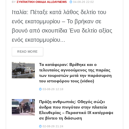
BY
ΣΥΝΤΑΚΤΙΚΉ ΟΜΆΔΑ ALLDAYNEWS
04-08-26 22:02
Ιταλία: Πέταξε κατά λάθος δελτίο του
ενός εκατομμυρίου – Το βρήκαν σε
βουνό από σκουπίδια Ένα δελτίο αξίας
ενός εκατομμυρίου...
DETAILS
READ MORE
Τα κατάφεραν: Βρέθηκε και ο
τελευταίος αγνοούμενος της παρέας
των τουριστών μετά την παράσυρση
του ιστιοφόρου τους (video)
03-08-26 12:18
Πράξη ανθρωπιάς: Οδηγός σώζει
άνδρα που πνιγόταν στην πλατεία
Ελευθερίας – Περαστικό ΙΧ κατέγραψε
σε βίντεο τη διάσωση
02-08-26 21:24