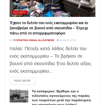
ΚΌΣΜΟΣ
Έχασε το δελτίο του ενός εκατομμυρίου και το
ξαναβρήκε σε βουνό από σκουπίδια – Έτρεχε
πίσω από το απορριμματοφόρο
BY
ΣΥΝΤΑΚΤΙΚΉ ΟΜΆΔΑ ALLDAYNEWS
04-08-26 22:02
Ιταλία: Πέταξε κατά λάθος δελτίο του
ενός εκατομμυρίου – Το βρήκαν σε
βουνό από σκουπίδια Ένα δελτίο αξίας
ενός εκατομμυρίου...
DETAILS
READ MORE
Τα κατάφεραν: Βρέθηκε και ο
τελευταίος αγνοούμενος της παρέας
των τουριστών μετά την παράσυρση
του ιστιοφόρου τους (video)