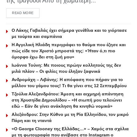
της τραγούδι Από τη χωματερή...
DETAILS
READ MORE
Ο Λάκης Γαβαλάς έχει σήμερα γενέθλια και το γιόρτασε
με τούρτα και σαμπάνια
Η Αγγελική Ηλιάδη περιγράφει το θαύμα που έζησε και
πώς είδε τον Χριστό μπροστά της: «Ήταν ό,τι πιο
όμορφο έχω δει στη ζωή μου»
Ιωάννα Τούνη: Με ποιους πρώην κολλητούς της δεν
μιλά πλέον – Οι φιλίες που έληξαν ξαφνικά
Ανδρομάχη – Λιβάνης: Η απόφαση που πήραν για το
μέλλον του γάμου τους! Τι θα γίνει στις 12 Σεπτεμβρίου
Τζούλια Αλεξανδράτου: Άμεση και αιχμηρή απάντηση
στη Χρυσηίδα Δημουλίδου – «Η σιωπή μου τελειώνει
εδώ – Εάν δε γίνει ανάκληση θα κινηθώ νομικά»
Αλεξάνδρου: Στην Κύθνο με τη Ρία Ελληνίδου, τον μικρό
Πάρη και τη νταντά
«Ο George Clooney της Ελλάδας…» – Χαμός στα σχόλια
με τη φωτογραφία που ανέβασε στο Instagram ο