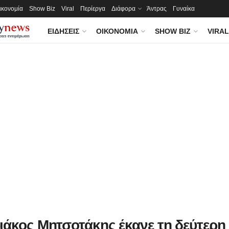
ικονομία
Show Biz
Viral
Περίεργα
Διάφορα
Άντρας
Γυναίκα
ΕΙΔΉΣΕΙΣ
ΟΙΚΟΝΟΜΊΑ
SHOW BIZ
VIRAL
ιάκος Μητσοτάκης έκανε τη δεύτερη