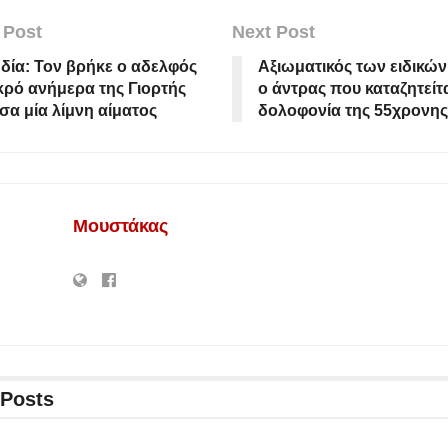
 Post
Next Post
ία: Τον βρήκε ο αδελφός
Αξιωματικός των ειδικώ
κρό ανήμερα της Γιορτής
ο άντρας που καταζητείτα
έσα μία λίμνη αίματος
δολοφονία της 55χρονης
Μουστάκας
Posts