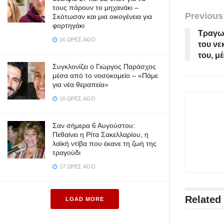
τους πάρουν το μηχανάκι –
Previous
Σκότωσαν και μια οικογένεια για
φορτηγάκι
Τραγωδ
16 ΏΡΕΣ AGO
του νε
του, μ
Συγκλονίζει ο Γιώργος Παράσχος
μέσα από το νοσοκομείο – «Πάμε
για νέα θεραπεία»
16 ΏΡΕΣ AGO
Σαν σήμερα 6 Αυγούστου:
Πεθαίνει η Ρίτα Σακελλαρίου, η
λαϊκή ντίβα που έκανε τη ζωή της
τραγούδι
17 ΏΡΕΣ AGO
Related
LOAD MORE