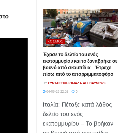
στο
ΚΌΣΜΟΣ
Έχασε το δελτίο του ενός
εκατομμυρίου και το ξαναβρήκε σε
βουνό από σκουπίδια – Έτρεχε
πίσω από το απορριμματοφόρο
BY
ΣΥΝΤΑΚΤΙΚΉ ΟΜΆΔΑ ALLDAYNEWS
04-08-26 22:02
0
Ιταλία: Πέταξε κατά λάθος
δελτίο του ενός
εκατομμυρίου – Το βρήκαν
σε βουνό από σκουπίδια