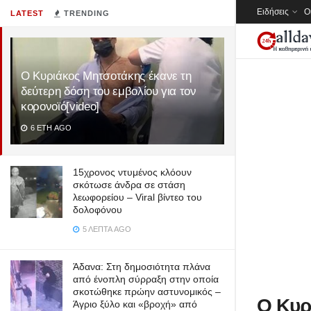
Ειδήσεις
Ο
LATEST
TRENDING
Ο Κυριάκος Μητσοτάκης έκανε τη
δεύτερη δόση του εμβολίου για τον
κορονοϊό[video]
6 ΈΤΗ AGO
15χρονος ντυμένος κλόουν
σκότωσε άνδρα σε στάση
λεωφορείου – Viral βίντεο του
δολοφόνου
5 ΛΕΠΤΆ AGO
Άδανα: Στη δημοσιότητα πλάνα
από ένοπλη σύρραξη στην οποία
σκοτώθηκε πρώην αστυνομικός –
Ο Κυρ
Άγριο ξύλο και «βροχή» από