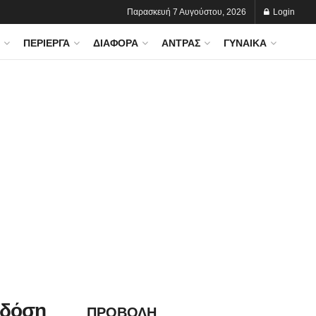
Παρασκευή 7 Αυγούστου, 2026
Login
ΠΕΡΊΕΡΓΑ
ΔΙΆΦΟΡΑ
ΆΝΤΡΑΣ
ΓΥΝΑΊΚΑ
 δόση
ΠΡΟΒΟΛΗ