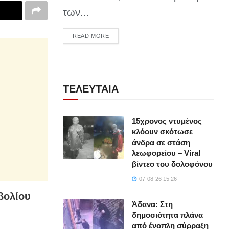
των...
DETAILS
READ MORE
ΤΕΛΕΥΤΑΙΑ
15χρονος ντυμένος
κλόουν σκότωσε
άνδρα σε στάση
λεωφορείου – Viral
βίντεο του δολοφόνου
07-08-26 15:26
βολίου
Άδανα: Στη
δημοσιότητα πλάνα
από ένοπλη σύρραξη