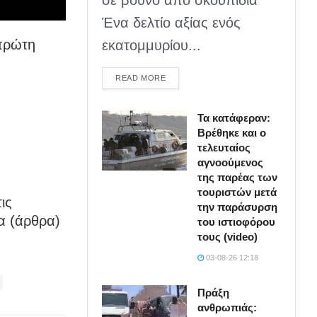
Ένα δελτίο αξίας ενός
 πρώτη
εκατομμυρίου...
DETAILS
READ MORE
Τα κατάφεραν:
Βρέθηκε και ο
τελευταίος
αγνοούμενος
της παρέας των
τουριστών μετά
ις
την παράσυρση
α (άρθρα)
του ιστιοφόρου
τους (video)
03-08-26 12:18
Πράξη
ανθρωπιάς: