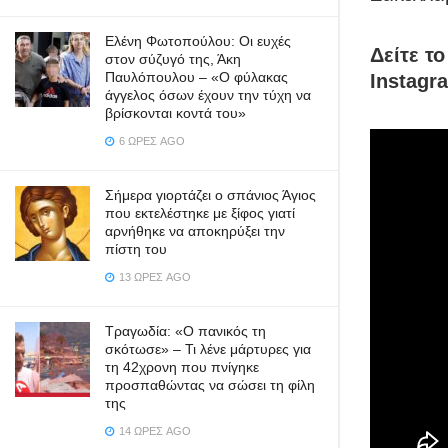
Ελένη Φωτοπούλου: Οι ευχές
Δείτε τ
στον σύζυγό της, Άκη
Παυλόπουλου – «Ο φύλακας
Instagr
άγγελος όσων έχουν την τύχη να
βρίσκονται κοντά του»
6 ΏΡΕΣ AGO
Σήμερα γιορτάζει ο σπάνιος Άγιος
που εκτελέστηκε με ξίφος γιατί
αρνήθηκε να αποκηρύξει την
πίστη του
13 ΏΡΕΣ AGO
Τραγωδία: «Ο πανικός τη
σκότωσε» – Τι λένε μάρτυρες για
τη 42χρονη που πνίγηκε
προσπαθώντας να σώσει τη φίλη
της
14 ΏΡΕΣ AGO