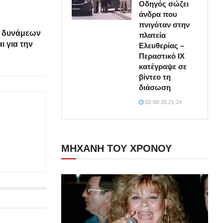
Οδηγός σώζει
άνδρα που
πνιγόταν στην
ν δυνάμεων
πλατεία
ι για την
Ελευθερίας –
Περαστικό ΙΧ
κατέγραψε σε
βίντεο τη
διάσωση
02-08-26 21:24
ΜΗΧΑΝΗ ΤΟΥ ΧΡΟΝΟΥ