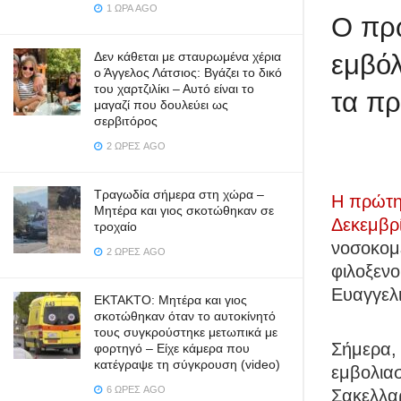
1 ΏΡΑ AGO
Ο πρ
εμβό
Δεν κάθεται με σταυρωμένα χέρια
ο Άγγελος Λάτσιος: Βγάζει το δικό
του χαρτζιλίκι – Αυτό είναι το
τα π
μαγαζί που δουλεύει ως
σερβιτόρος
2 ΏΡΕΣ AGO
Τραγωδία σήμερα στη χώρα –
Η πρώτη 
Μητέρα και γιος σκοτώθηκαν σε
Δεκεμβρ
τροχαίο
νοσοκομε
2 ΏΡΕΣ AGO
φιλοξεν
Ευαγγελι
ΕΚΤΑΚΤΟ: Μητέρα και γιος
σκοτώθηκαν όταν το αυτοκίνητό
τους συγκρούστηκε μετωπικά με
Σήμερα, 
φορτηγό – Είχε κάμερα που
κατέγραψε τη σύγκρουση (video)
εμβολιασ
6 ΏΡΕΣ AGO
Σακελλα