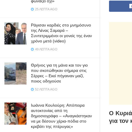
φωνάζει όχι»
25 ΛΕΠΤΆ AGO
Ράγισαν καρδιές στο μνημόσυνο
της Λένας Σαμαρά –
Συντετριμμένοι οι γονείς της έναν
χρόνο μετά (video)
49 ΛΕΠΤΆ AGO
Θρήνος για τη μάνα και τον γιο
που σκοτώθηκαν σήμερα στις
Σέρρες – Εκεί πήγαιναν μαζί,
ποιος οδηγούσε
52 ΛΕΠΤΆ AGO
Ιωάννα Κουλούρη: Απόπειρα
αυτοκτονίας από τη
Ο Κυριά
δημοσιογράφο – «Aναγκάστηκαν
για τον
να με δέσουν χέρια-πόδια στο
κρεβάτι της πτέρυγας»