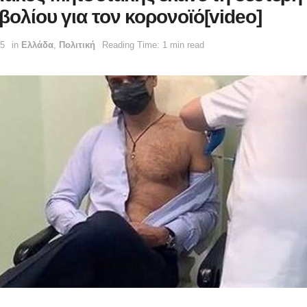
βολίου για τον κορονοϊό[video]
45
in
Ελλάδα
,
Πολιτική
Reading Time: 1 min read