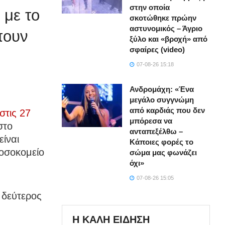
στην οποία
με το
σκοτώθηκε πρώην
αστυνομικός – Άγριο
πουν
ξύλο και «βροχή» από
σφαίρες (video)
07-08-26 15:18
Ανδρομάχη: «Ένα
μεγάλο συγγνώμη
από καρδιάς που δεν
στις 27
μπόρεσα να
στο
ανταπεξέλθω –
ίναι
Κάποιες φορές το
οσοκομείο
σώμα μας φωνάζει
όχι»
07-08-26 15:05
ο δεύτερος
Η ΚΑΛΗ ΕΙΔΗΣΗ