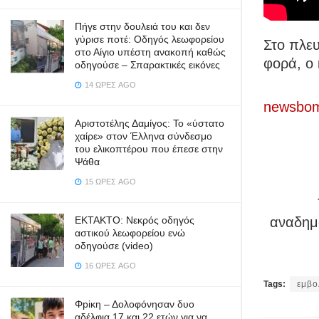
Πήγε στην δουλειά του και δεν
γύρισε ποτέ: Οδηγός λεωφορείου
Στο πλε
στο Αίγιο υπέστη ανακοπή καθώς
φορά, ο
οδηγούσε – Σπαρακτικές εικόνες
14 ΏΡΕΣ AGO
newsbom
Αριστοτέλης Δαμίγος: Το «ύστατο
χαίρε» στον Έλληνα σύνδεσμο
του ελικοπτέρου που έπεσε στην
Ψάθα
15 ΏΡΕΣ AGO
αναδημο
ΕΚΤΑΚΤΟ: Νεκρός οδηγός
αστικού λεωφορείου ενώ
οδηγούσε (video)
16 ΏΡΕΣ AGO
Tags:
εμβο
Φpiκη – Δολοφόνησαν δυο
αδέλφια 17 και 22 ετών για να