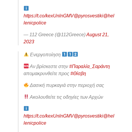
https://t.co/kexUnlnGMV
@pyrosvestiki
@hel
lenicpolice
— 112 Greece (@112Greece)
August 21,
2023
Ενεργοποίηση
Αν βρίσκεστε στην
#Παραλία_Σαράντη
απομακρυνθείτε προς
#Θίσβη
Δασική πυρκαγιά στην περιοχή σας
Ακολουθείτε τις οδηγίες των Αρχών
https://t.co/kexUnlnGMV
@pyrosvestiki
@hel
lenicpolice