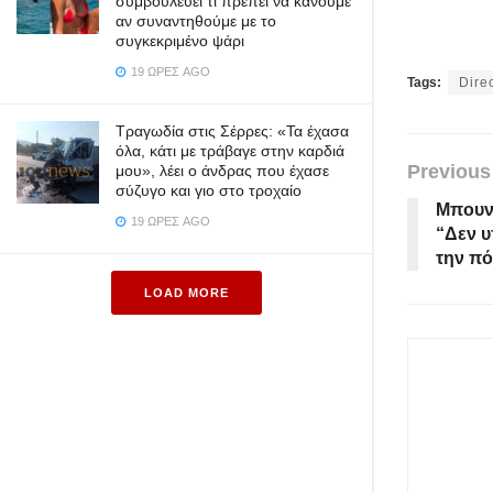
συμβουλεύει τι πρέπει να κάνουμε
αν συναντηθούμε με το
συγκεκριμένο ψάρι
19 ΏΡΕΣ AGO
Tags:
Dire
Τραγωδία στις Σέρρες: «Τα έχασα
όλα, κάτι με τράβαγε στην καρδιά
Previous
μου», λέει ο άνδρας που έχασε
σύζυγο και γιο στο τροχαίο
Μπουν
19 ΏΡΕΣ AGO
“Δεν υ
την πό
LOAD MORE