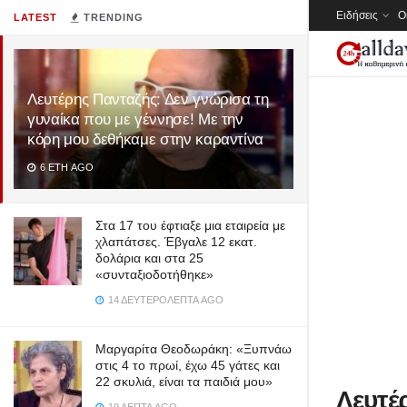
Ειδήσεις
Ο
LATEST
TRENDING
Λευτέρης Πανταζής: Δεν γνώρισα τη
γυναίκα που με γέννησε! Mε την
κόρη μου δεθήκαμε στην καραντίνα
6 ΈΤΗ AGO
Στα 17 του έφτιαξε μια εταιρεία με
χλαπάτσες. Έβγαλε 12 εκατ.
δολάρια και στα 25
«συνταξιοδοτήθηκε»
14 ΔΕΥΤΕΡΌΛΕΠΤΑ AGO
Μαργαρίτα Θεοδωράκη: «Ξυπνάω
στις 4 το πρωί, έχω 45 γάτες και
22 σκυλιά, είναι τα παιδιά μου»
Λευτέ