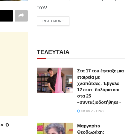
των...
DETAILS
READ MORE
ΤΕΛΕΥΤΑΙΑ
Στα 17 του έφτιαξε μια
εταιρεία με
χλαπάτσες. Έβγαλε
12 εκατ. δολάρια και
στα 25
«συνταξιοδοτήθηκε»
08-08-26 11:48
» ο
Μαργαρίτα
Θεοδωράκη: