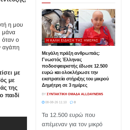
υτή η μου
ς μάνα
 όταν ο
Η ΚΑΛΉ ΕΊΔΗΣΗ ΤΗΣ ΗΜΈΡΑΣ
ην αγάπη
Μεγάλη πράξη ανθρωπιάς:
Γνωστός Έλληνας
ποδοσφαιριστής έδωσε 12.500
ίσει με
ευρώ και ολοκλήρωσε την
εκστρατεία στήριξης του μικρού
ός με
Δημήτρη σε 3 ημέρες
άς της
το παιδί
BY
ΣΥΝΤΑΚΤΙΚΉ ΟΜΆΔΑ ALLDAYNEWS
08-08-26 11:10
0
Τα 12.500 ευρώ που
απέμεναν για τον μικρό