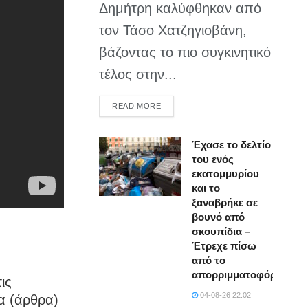
Δημήτρη καλύφθηκαν από
τον Τάσο Χατζηγιοβάνη,
βάζοντας το πιο συγκινητικό
τέλος στην...
DETAILS
READ MORE
Έχασε το δελτίο
του ενός
εκατομμυρίου
και το
ξαναβρήκε σε
βουνό από
σκουπίδια –
Έτρεχε πίσω
από το
απορριμματοφόρο
ις
04-08-26 22:02
α (άρθρα)