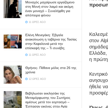
Μοναχός μαχαίρωσε εργαζόμενο
προσωπι
στη Μονή στον λαιμό και ακόμη
έναν μοναχό – Συνελήφθη για
απόπειρα φόνου
11 ΏΡΕΣ AGO
Καλεσμέ
Ελένη Μενεγάκη: Έβγαλε
ανακοίνωση η ταβέρνα της Τασίας
στον Al
στην Κεφαλονιά μετά την
σημάδεψα
επίσκεψή της – Τι συνέβη;
Ελλάδα,
11 ΏΡΕΣ AGO
η πρώτη
Θρήνος- Πέθανε μόλις στα 26 της
χρόνια
Κεντρικό
12 ΏΡΕΣ AGO
ανησυχού
ήθελε να
προσφέρε
Βεβήλωσαν εκκλησάκι της
Μεταμόρφωσης του Σωτήρος
αμέσως μετά τον εορτασμό –
Έσπασαν εικόνες στην Αγία
Όμως, ό