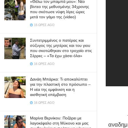
«Θέλω τον μπαμπά μου»: Νέο
βίντεο της μεθυσμένης 34χρονης
που σκότωσε νύφη λίγες ώρες
μετά τον γάμο της (video)
15 ΏΡΕΣ AGO
Συντετριμμένος ο πατέρας και
σύζυγος της μητέρας και του γιου
που σκοτώθηκαν στο τροχαίο στις
Σέρρες – «Τα έχω χάσει όλα»
16 ΏΡΕΣ AGO
Δανάη Μπάρκα: Τι αποκαλύπτει
για την πλαστική στο πρόσωπο –
Η νέα της εμφάνιση και η
αισθητική επέμβαση
16 ΏΡΕΣ AGO
Μαρίνα Βερνίκου: Ποζάρει με
λαγοκέφαλο στη Μύκονο και μας
αναδημο