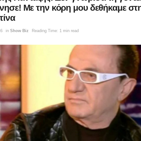
ννησε! Mε την κόρη μου δεθήκαμε στ
τίνα
16
in
Show Biz
Reading Time: 1 min read