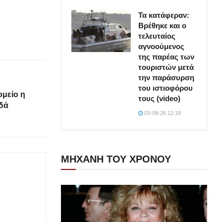
Τα κατάφεραν:
Βρέθηκε και ο
τελευταίος
αγνοούμενος
της παρέας των
τουριστών μετά
την παράσυρση
του ιστιοφόρου
μείο η
τους (video)
ιδά
03-08-26 12:18
ΜΗΧΑΝΗ ΤΟΥ ΧΡΟΝΟΥ