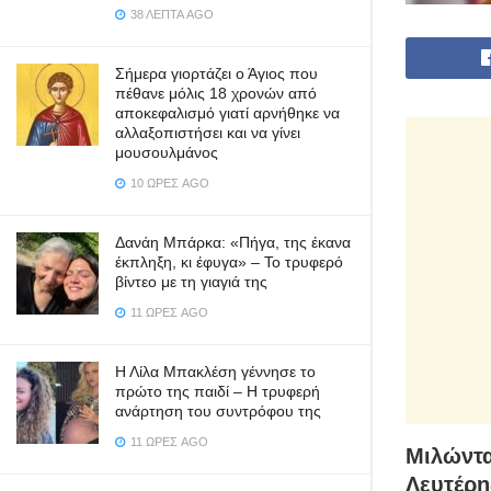
38 ΛΕΠΤΆ AGO
Σήμερα γιορτάζει ο Άγιος που
πέθανε μόλις 18 χρονών από
αποκεφαλισμό γιατί αρνήθηκε να
αλλαξοπιστήσει και να γίνει
μουσουλμάνος
10 ΏΡΕΣ AGO
Δανάη Μπάρκα: «Πήγα, της έκανα
έκπληξη, κι έφυγα» – Το τρυφερό
βίντεο με τη γιαγιά της
11 ΏΡΕΣ AGO
Η Λίλα Μπακλέση γέννησε το
πρώτο της παιδί – Η τρυφερή
ανάρτηση του συντρόφου της
11 ΏΡΕΣ AGO
Μιλώντα
Λευτέρη