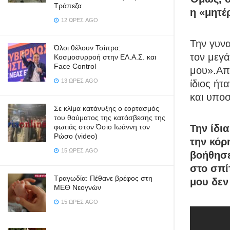
Τράπεζα
η «μητέ
12 ΏΡΕΣ AGO
Την γυνα
Όλοι θέλουν Τσίπρα:
τον μεγά
Κοσμοσυρροή στην ΕΛ.Α.Σ. και
Face Control
μου».Από
13 ΏΡΕΣ AGO
ίδιος ήτ
και υποσ
Σε κλίμα κατάνυξης ο εορτασμός
του θαύματος της κατάσβεσης της
Την ίδι
φωτιάς στον Όσιο Ιωάννη τον
Ρώσο (video)
την κόρ
15 ΏΡΕΣ AGO
βοήθησε
στο σπίτ
Τραγωδία: Πέθανε βρέφος στη
μου δεν
ΜΕΘ Νεογνών
15 ΏΡΕΣ AGO