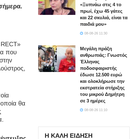
«Ξυπνάω στις 4 το
σήμερα.
πρωί, έχω 45 γάτες
και 22 σκυλιά, είναι τα
παιδιά μου»
08-08-26 11:30
DIRECT»
Μεγάλη πράξη
τα που
ανθρωπιάς: Γνωστός
 στην
Έλληνας
λούστρος,
ποδοσφαιριστής
έδωσε 12.500 ευρώ
και ολοκλήρωσε την
εκστρατεία στήριξης
του μικρού Δημήτρη
ποία
σε 3 ημέρες
 οποία θα
ς
08-08-26 11:10
α.
Η ΚΑΛΗ ΕΙΔΗΣΗ
έντευξης,