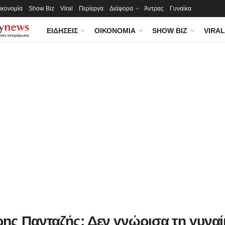
ικονομία
Show Biz
Viral
Περίεργα
Διάφορα
Άντρας
Γυναίκα
ΕΙΔΉΣΕΙΣ
ΟΙΚΟΝΟΜΊΑ
SHOW BIZ
VIRAL
ρης Πανταζής: Δεν γνώρισα τη γυνα