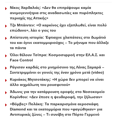
Νίκος Χαρδαλιάς: «Δεν θα επιτρέψουμε καμία
ανεμογεννήτρια στις αναδασωτέες και πυρόπληκτες
περιοχές της Αττικής»
Τζο Μπάιντεν: «Ο καρκίνος έχει εξαπλωθεί, είναι πολύ
επώδυνο», λέει ο γιος του
Απίστευτη ιστορία: Έφτιαχνε χλαπάτσες στο δωμάτιό
του και έγινε εκατομμυριούχος – Το μήνυμα που άλλαξε
τα πάντα
Όλοι θέλουν Τσίπρα: Κοσμοσυρροή στην ΕΛ.Α.Σ. και
Face Control
Ράγισαν καρδιές στο μνημόσυνο της Λένας Σαμαρά –
Συντετριμμένοι οι γονείς της έναν χρόνο μετά (video)
Κυριάκος Μητσοτάκης: «Η χώρα δεν μπορεί να είναι
άλλο αιχμάλωτη του ρουσφετιού»
Άδωνις για την κατάρρευση οροφής στο Νοσοκομείο
Κορίνθου: «Δεν έπεσε η ψευδοροφή, την ξήλωσαν»
«Βόμβες» Πολάκη: Τα παρκαρισμένα αεροσκάφη
Diamond και τα εκατομμύρια που «φαγώθηκαν» για
Αντιπυρικές ζώνες – Τι συνέβη στο Πόρτο Γερμενό