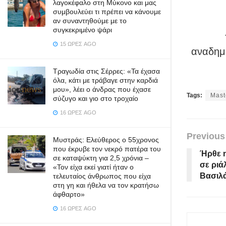
λαγοκέφαλο στη Μύκονο και μας
συμβουλεύει τι πρέπει να κάνουμε
αν συναντηθούμε με το
συγκεκριμένο ψάρι
15 ΏΡΕΣ AGO
αναδημο
Τραγωδία στις Σέρρες: «Τα έχασα
όλα, κάτι με τράβαγε στην καρδιά
μου», λέει ο άνδρας που έχασε
Tags:
Mast
σύζυγο και γιο στο τροχαίο
16 ΏΡΕΣ AGO
Previous
Μυστράς: Ελεύθερος ο 55χρονος
που έκρυβε τον νεκρό πατέρα του
Ήρθε 
σε καταψύκτη για 2,5 χρόνια –
σε ριά
«Τον είχα εκεί γιατί ήταν ο
Βασιλ
τελευταίος άνθρωπος που είχα
στη γη και ήθελα να τον κρατήσω
άφθαρτο»
16 ΏΡΕΣ AGO