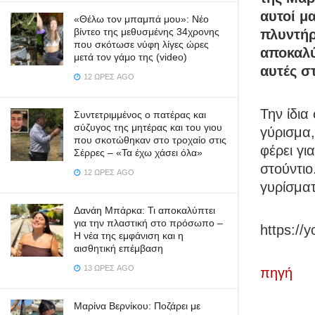
αυτοί μ
«Θέλω τον μπαμπά μου»: Νέο
βίντεο της μεθυσμένης 34χρονης
πλυντήρ
που σκότωσε νύφη λίγες ώρες
αποκαλύ
μετά τον γάμο της (video)
αυτές σ
12 ΏΡΕΣ AGO
Την ίδια
Συντετριμμένος ο πατέρας και
σύζυγος της μητέρας και του γιου
γύρισμα,
που σκοτώθηκαν στο τροχαίο στις
φέρει γι
Σέρρες – «Τα έχω χάσει όλα»
στούντι
12 ΏΡΕΣ AGO
γυρίσμα
Δανάη Μπάρκα: Τι αποκαλύπτει
για την πλαστική στο πρόσωπο –
https:/
Η νέα της εμφάνιση και η
αισθητική επέμβαση
13 ΏΡΕΣ AGO
πηγή
Μαρίνα Βερνίκου: Ποζάρει με