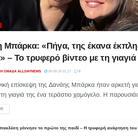
 Μπάρκα: «Πήγα, της έκανα έκπληξ
» – Το τρυφερό βίντεο με τη γιαγιά
ΚΉ ΟΜΆΔΑ ALLDAYNEWS
08-08-26 01:17
0
νική επίσκεψη της Δανάης Μπάρκα ήταν αρκετή γι
στη γιαγιά της ένα τεράστιο χαμόγελο. Η παρουσιάσ
DETAILS
RE
Μπακλέση γέννησε το πρώτο της παιδί – Η τρυφερή ανάρτηση το