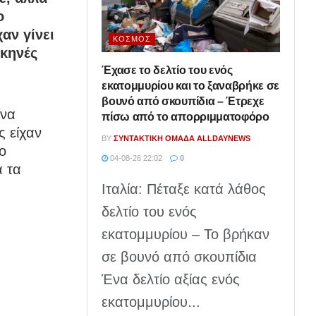
ο
αν γίνει
ΚΌΣΜΟΣ
σκηνές
Έχασε το δελτίο του ενός
εκατομμυρίου και το ξαναβρήκε σε
βουνό από σκουπίδια – Έτρεχε
ένα
πίσω από το απορριμματοφόρο
ς είχαν
BY
ΣΥΝΤΑΚΤΙΚΉ ΟΜΆΔΑ ALLDAYNEWS
ο
04-08-26 22:02
0
ά τα
Ιταλία: Πέταξε κατά λάθος
δελτίο του ενός
εκατομμυρίου – Το βρήκαν
σε βουνό από σκουπίδια
Ένα δελτίο αξίας ενός
εκατομμυρίου...