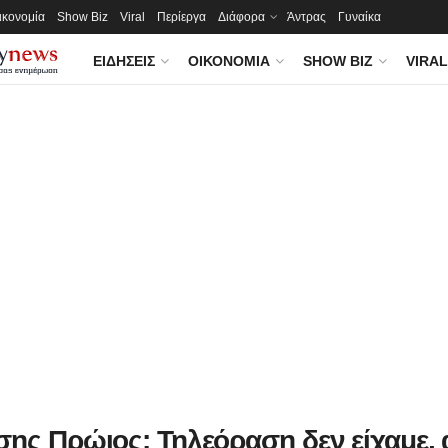
ικονομία
Show Biz
Viral
Περίεργα
Διάφορα
Άντρας
Γυναίκα
ΕΙΔΉΣΕΙΣ
ΟΙΚΟΝΟΜΊΑ
SHOW BIZ
VIRAL
σης Πρώιος: Τηλεόραση δεν είχαμε, 