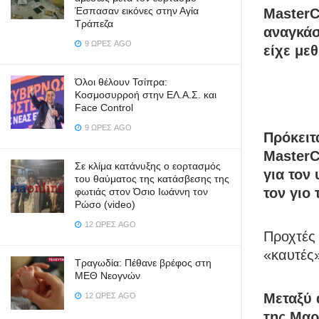
Έσπασαν εικόνες στην Αγία
MasterC
Τράπεζα
αναγκάσ
9 ΏΡΕΣ AGO
είχε με
Όλοι θέλουν Τσίπρα:
Κοσμοσυρροή στην ΕΛ.Α.Σ. και
Face Control
9 ΏΡΕΣ AGO
Πρόκειτ
MasterC
Σε κλίμα κατάνυξης ο εορτασμός
για τον
του θαύματος της κατάσβεσης της
τον γιο 
φωτιάς στον Όσιο Ιωάννη τον
Ρώσο (video)
12 ΏΡΕΣ AGO
Προχτές 
«καυτές»
Τραγωδία: Πέθανε βρέφος στη
ΜΕΘ Νεογνών
Μεταξύ 
12 ΏΡΕΣ AGO
της Μαρ