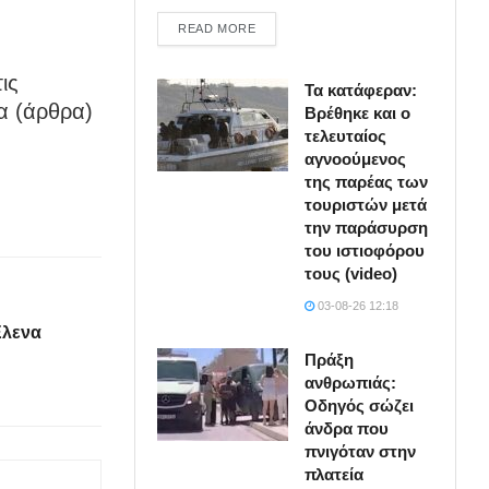
DETAILS
READ MORE
ις
Τα κατάφεραν:
α (άρθρα)
Βρέθηκε και ο
τελευταίος
αγνοούμενος
της παρέας των
τουριστών μετά
την παράσυρση
του ιστιοφόρου
τους (video)
03-08-26 12:18
Έλενα
Πράξη
ανθρωπιάς:
Οδηγός σώζει
άνδρα που
πνιγόταν στην
πλατεία