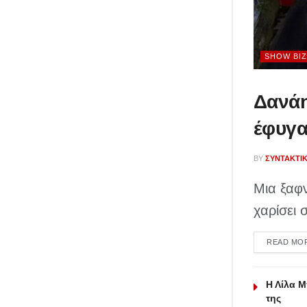
SHOW BIZ
Δανάη
έφυγα
BY
ΣΥΝΤΑΚΤΙ
Μια ξαφ
χαρίσει 
READ MO
Η Λίλα 
της