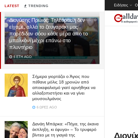
Ειδήσεις
Ο
LATEST
TRENDING
Διονύσης Πρώιος: Τηλεόραση δεν
είχαμε, αλλά το ζευγαράκι μας
παρέδιδαν σόου κάθε μέρα απο το
μπαλκόνι μέχρι επάνω στο
πλυντήριο
6 ΈΤΗ AGO
Σήμερα γιορτάζει ο Άγιος που
πέθανε μόλις 18 χρονών από
αποκεφαλισμό γιατί αρνήθηκε να
αλλαξοπιστήσει και να γίνει
μουσουλμάνος
6 ΏΡΕΣ AGO
Δανάη Μπάρκα: «Πήγα, της έκανα
έκπληξη, κι έφυγα» – Το τρυφερό
Διονύ
βίντεο με τη γιαγιά της