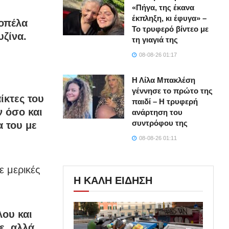
«Πήγα, της έκανα
έκπληξη, κι έφυγα» –
κοπέλα
Το τρυφερό βίντεο με
υζίνα.
τη γιαγιά της
08-08-26 01:17
Η Λίλα Μπακλέση
γέννησε το πρώτο της
ίκτες του
παιδί – Η τρυφερή
ν όσο και
ανάρτηση του
συντρόφου της
α του με
08-08-26 01:11
ε μερικές
Η ΚΑΛΗ ΕΙΔΗΣΗ
ου και
ε, αλλά