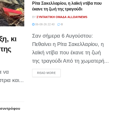
Ρίτα Σακελλαρίου, η λαϊκή ντίβα που
έκανε τη ζωή της τραγούδι
BY
ΣΥΝΤΑΚΤΙΚΉ ΟΜΆΔΑ ALLDAYNEWS
06-08-26 22:40
0
Σαν σήμερα 6 Αυγούστου:
η, κι
Πεθαίνει η Ρίτα Σακελλαρίου, η
 της
λαϊκή ντίβα που έκανε τη ζωή
της τραγούδι Από τη χωματερή...
α να
DETAILS
READ MORE
τρια και...
υ συντρόφου