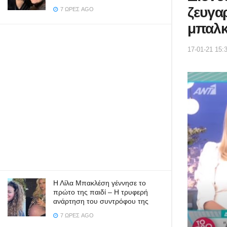
ζευγα
7 ΏΡΕΣ AGO
μπαλκ
17-01-21 15:
Η Λίλα Μπακλέση γέννησε το
πρώτο της παιδί – Η τρυφερή
ανάρτηση του συντρόφου της
7 ΏΡΕΣ AGO