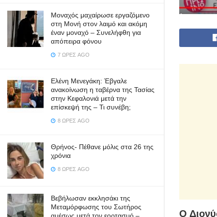
Μοναχός μαχαίρωσε εργαζόμενο
στη Μονή στον λαιμό και ακόμη
έναν μοναχό – Συνελήφθη για
απόπειρα φόνου
7 ΏΡΕΣ AGO
Ελένη Μενεγάκη: Έβγαλε
ανακοίνωση η ταβέρνα της Τασίας
στην Κεφαλονιά μετά την
επίσκεψή της – Τι συνέβη;
8 ΏΡΕΣ AGO
Θρήνος- Πέθανε μόλις στα 26 της
χρόνια
8 ΏΡΕΣ AGO
Βεβήλωσαν εκκλησάκι της
Μεταμόρφωσης του Σωτήρος
Ο Διονύ
αμέσως μετά τον εορτασμό –