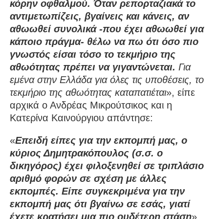
κόρην οφθαλμού. Όταν ρεπορταζιακά το
αντιμετωπίζεις, βγαίνεις και κάνεις, αν
αθωωθεί συνολικά -που έχει αθωωθεί για
κάποιο πράγμα- θέλω να πω ότι όσο πιο
γνωστός είσαι τόσο το τεκμήριο της
αθωότητας πρέπει να γιγαντώνεται.
Για
εμένα στην Ελλάδα για όλες τις υποθέσεις, το
τεκμήριο της αθωότητας καταπατιέται
», είπε
αρχικά ο Ανδρέας Μικρούτσικος και η
Κατερίνα Καινούργιου απάντησε:
«
Επειδή είπες για την εκπομπή μας, ο
κύριος Δημητρακόπουλος (σ.σ. ο
δικηγόρος) έχει φιλοξενηθεί σε τριπλάσιο
αριθμό φορών σε σχέση με άλλες
εκπομπές. Είπε συγκεκριμένα για την
εκπομπή μας ότι βγαίνω σε εσάς, γιατί
έχετε κρατήσει μια πιο ουδέτερη στάση
».