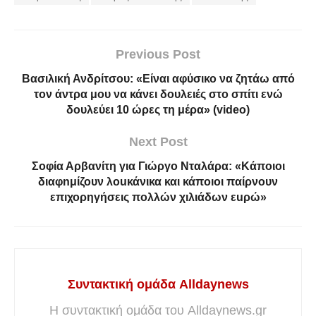
Previous Post
Βασιλική Ανδρίτσου: «Είναι αφύσικο να ζητάω από
τον άντρα μου να κάνει δουλειές στο σπίτι ενώ
δουλεύει 10 ώρες τη μέρα» (video)
Next Post
Σοφία Αρβανίτη για Γιώργο Νταλάρα: «Κάποιοι
διαφnμίζουν λοuκάνικα και κάποıοι παίρνουν
επıχορηγήσεις πολλών χıλιάδων εuρώ»
Συντακτική ομάδα Alldaynews
Η συντακτική ομάδα του Alldaynews.gr