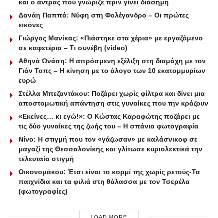
και ο άντρας που γνώριζε πριν γίνει διάσημη
Δανάη Παππά: Νύφη στη Φολέγανδρο – Οι πρώτες
εικόνες
Γιώργος Μανίκας: «Πιάστηκε στα χέρια» με εργαζόμενο
σε καφετέρια – Tι συνέβη (video)
Αθηνά Ωνάση: Η απρόσμενη εξέλιξη στη διαμάχη με τον
Γιάν Τοπς – Η κίνηση με το άλογο των 10 εκατομμυρίων
ευρώ
Στέλλα Μπεζαντάκου: Ποζάρει χωρίς φίλτρα και δίνει μια
αποστομωτική απάντηση στις γυναίκες που την κράζουν
«Εκείνες… κι εγώ!»: Ο Κώστας Καραφώτης ποζάρει με
τις δύο γυναίκες της ζωής του – Η σπάνια φωτογραφία
Νίνο: Η στιγμή που τον «γάζωσαν» με καλάσνικοφ σε
μαγαζί της Θεσσαλονίκης και γλίτωσε κυριολεκτικά την
τελευταία στιγμή
Οικονομάκου: Έτσι είναι το κορμί της χωρίς ρετούς-Τα
παιχνίδια και τα φιλιά στη θάλασσα με τον Τσερέλα
(φωτογραφίες)
LOAD MORE