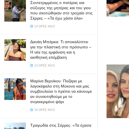
Συντετριμμένος ο πατέρας και
σύζυγος της μητέρας και του γιου
που σκοτώθηκαν στο τροχαίο στις
Σέρρες – «Τα έχω χάσει όλα»
13 ΏΡΕΣ AGO
Δανάη Μπάρκα: Τι αποκαλύπτει
για την πλαστική στο πρόσωπο –
Η νέα της εμφάνιση και η
αισθητική επέμβαση
13 ΏΡΕΣ AGO
Μαρίνα Βερνίκου: Ποζάρει με
λαγοκέφαλο στη Μύκονο και μας
συμβουλεύει τι πρέπει να κάνουμε
αν συναντηθούμε με το
συγκεκριμένο ψάρι
16 ΏΡΕΣ AGO
Τραγωδία στις Σέρρες: «Τα έχασα