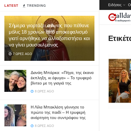
Ειδήσεις
Ο
LATEST
TRENDING
Σήμερα γιορτάζει ο Άγιος που πέθανε
μόλις 18 χρονών από αποκεφαλισμό
Ετικέτ
γιατί αρνήθηκε να αλλαξοπιστήσει και
να γίνει μουσουλμάνος
7 ΏΡΕΣ AGO
Δανάη Μπάρκα: «Πήγα, της έκανα
έκπληξη, κι έφυγα» – Το τρυφερό
βίντεο με τη γιαγιά της
8 ΏΡΕΣ AGO
Η Λίλα Μπακλέση γέννησε το
πρώτο της παιδί – Η τρυφερή
ανάρτηση του συντρόφου της
8 ΏΡΕΣ AGO