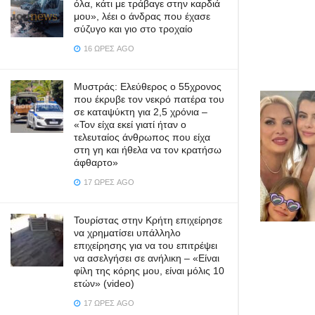
όλα, κάτι με τράβαγε στην καρδιά
μου», λέει ο άνδρας που έχασε
σύζυγο και γιο στο τροχαίο
16 ΏΡΕΣ AGO
Μυστράς: Ελεύθερος ο 55χρονος
που έκρυβε τον νεκρό πατέρα του
σε καταψύκτη για 2,5 χρόνια –
«Τον είχα εκεί γιατί ήταν ο
τελευταίος άνθρωπος που είχα
στη γη και ήθελα να τον κρατήσω
άφθαρτο»
17 ΏΡΕΣ AGO
Τουρίστας στην Κρήτη επιχείρησε
να χρηματίσει υπάλληλο
επιχείρησης για να του επιτρέψει
να ασελγήσει σε ανήλικη – «Είναι
φίλη της κόρης μου, είναι μόλις 10
ετών» (video)
17 ΏΡΕΣ AGO