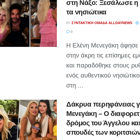
στη Νάξο: Ξεσάλωσε η 
τα νησιώτικα
BY
ΣΥΝΤΑΚΤΙΚΉ ΟΜΆΔΑ ALLDAYNEWS
0
Η Ελένη Μενεγάκη άφησε γ
στην άκρη τις επίσημες εμ
και παραδόθηκε στους ρυ
ενός αυθεντικού νησιώτικο
στη ...
Δάκρυα περηφάνειας γ
Μενεγάκη – Ο διαφορετ
δρόμος του Άγγελου και
σπουδές των κοριτσιώ