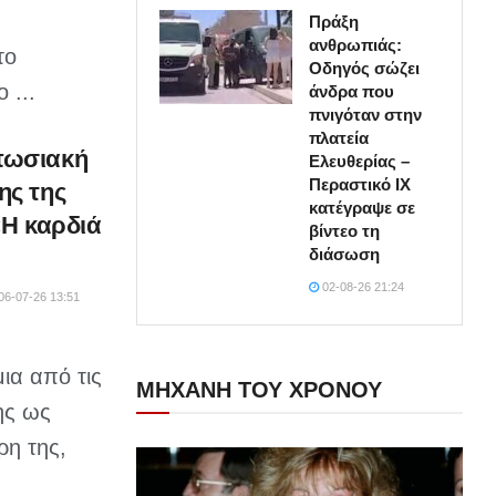
Πράξη
ανθρωπιάς:
το
Οδηγός σώζει
 ...
άνδρα που
πνιγόταν στην
πλατεία
πωσιακή
Ελευθερίας –
Περαστικό ΙΧ
ης της
κατέγραψε σε
«Η καρδιά
βίντεο τη
διάσωση
02-08-26 21:24
06-07-26 13:51
ια από τις
ΜΗΧΑΝΗ ΤΟΥ ΧΡΟΝΟΥ
της ως
ρη της,