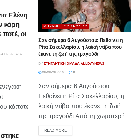
ια Ελένη
ν κόρη
ΜΗΧΑΝΉ ΤΟΥ ΧΡΌΝΟΥ
 ποτέ, οι
Σαν σήμερα 6 Αυγούστου: Πεθαίνει η
Ρίτα Σακελλαρίου, η λαϊκή ντίβα που
έκανε τη ζωή της τραγούδι
24-06-26 14:37
BY
ΣΥΝΤΑΚΤΙΚΉ ΟΜΆΔΑ ALLDAYNEWS
06-08-26 22:40
0
Σαν σήμερα 6 Αυγούστου:
ενεγάκη
Πεθαίνει η Ρίτα Σακελλαρίου, η
ι
λαϊκή ντίβα που έκανε τη ζωή
που κάποτε
της τραγούδι Από τη χωματερή...
DETAILS
READ MORE
άστηκε