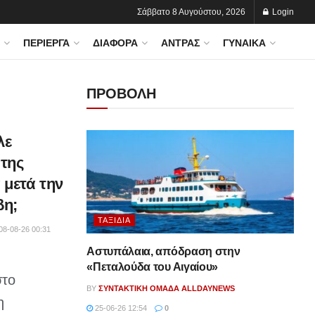
Σάββατο 8 Αυγούστου, 2026
Login
ΠΕΡΊΕΡΓΑ
ΔΙΆΦΟΡΑ
ΆΝΤΡΑΣ
ΓΥΝΑΊΚΑ
ΠΡΟΒΟΛΗ
λε
της
 μετά την
βη;
ΤΑΞΊΔΙΑ
08-08-26 00:31
Αστυπάλαια, απόδραση στην
«Πεταλούδα του Αιγαίου»
στο
BY
ΣΥΝΤΑΚΤΙΚΉ ΟΜΆΔΑ ALLDAYNEWS
η
25-06-26 12:54
0