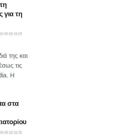
τη
ς για τη
10-05-26 16:29
ιά της και
έσως τις
ia. Η
τα στα
τιατορίου
09-05-26 22:26