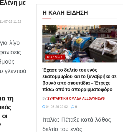
Ελένη με
Η ΚΑΛΗ ΕΙΔΗΣΗ
11-07-26 11:22
ια λίγο
φανίσεις
ΚΌΣΜΟΣ
θμούς
Έχασε το δελτίο του ενός
υ γλεντιού
εκατομμυρίου και το ξαναβρήκε σε
βουνό από σκουπίδια – Έτρεχε
πίσω από το απορριμματοφόρο
ια τη
BY
ΣΥΝΤΑΚΤΙΚΉ ΟΜΆΔΑ ALLDAYNEWS
ικός
04-08-26 22:02
0
 οι
Ιταλία: Πέταξε κατά λάθος
ν
δελτίο του ενός