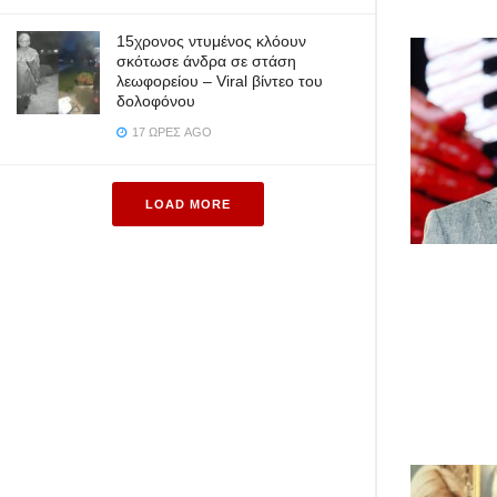
15χρονος ντυμένος κλόουν
σκότωσε άνδρα σε στάση
λεωφορείου – Viral βίντεο του
δολοφόνου
17 ΏΡΕΣ AGO
LOAD MORE