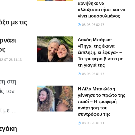
αρνήθηκε να
αλλαξοπιστήσει και να
γίνει μουσουλμάνος
ξο με τις
08-08-26 02:17
ρνάει
Δανάη Μπάρκα:
«Πήγα, της έκανα
ι;
έκπληξη, κι έφυγα» –
Το τρυφερό βίντεο με
12-07-26 11:13
τη γιαγιά της
08-08-26 01:17
ση στη
Η Λίλα Μπακλέση
ίς τον
γέννησε το πρώτο της
παιδί – Η τρυφερή
ανάρτηση του
 με ...
συντρόφου της
08-08-26 01:11
νεγάκη