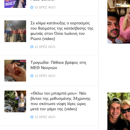
10 ΏΡΕΣ AGO
Σε κλίμα κατάνυξης ο εορτασμός
του θαύματος της κατάσβεσης της
φωτιάς στον Όσιο Ιωάννη τον
Ρώσο (video)
12 ΏΡΕΣ AGO
Τραγωδία: Πέθανε βρέφος στη
ΜΕΘ Νεογνών
12 ΏΡΕΣ AGO
«Θέλω τον μπαμπά μου»: Νέο
βίντεο της μεθυσμένης 34χρονης
που σκότωσε νύφη λίγες ώρες
μετά τον γάμο της (video)
12 ΏΡΕΣ AGO