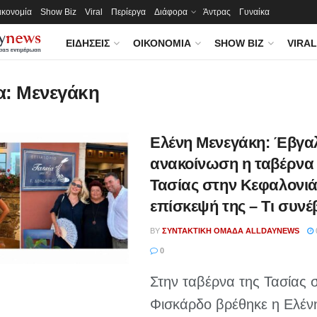
ικονομία
Show Biz
Viral
Περίεργα
Διάφορα
Άντρας
Γυναίκα
ΕΙΔΉΣΕΙΣ
ΟΙΚΟΝΟΜΊΑ
SHOW BIZ
VIRAL
α:
Μενεγάκη
Ελένη Μενεγάκη: Έβγα
ανακοίνωση η ταβέρνα 
Τασίας στην Κεφαλονιά
επίσκεψή της – Τι συνέ
BY
ΣΥΝΤΑΚΤΙΚΉ ΟΜΆΔΑ ALLDAYNEWS
0
Στην ταβέρνα της Τασίας 
Φισκάρδο βρέθηκε η Ελέν