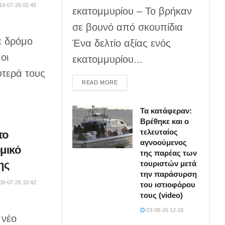
10-07-26 02:45
εκατομμυρίου – Το βρήκαν
σε βουνό από σκουπίδια
ε δρόμο
Ένα δελτίο αξίας ενός
οι
εκατομμυρίου...
φτερά τους
DETAILS
READ MORE
Τα κατάφεραν:
Βρέθηκε και ο
τελευταίος
το
αγνοούμενος
μικό
της παρέας των
ης
τουριστών μετά
την παράσυρση
08-07-26 10:42
του ιστιοφόρου
τους (video)
03-08-26 12:18
 νέο