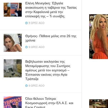
Ελένη Μενεγάκη: Έβγαλε
ανακοίνωση η ταβέρνα της Τασίας
στην Κεφαλονιά μετά την
επίσκεψή της – Τι συνέβη;
8 ΏΡΕΣ AGO
Θρήνος- Πέθανε μόλις στα 26 της
χρόνια
9 ΏΡΕΣ AGO
Βεβήλωσαν εκκλησάκι της
Μεταμόρφωσης του Σωτήρος
αμέσως μετά τον εορτασμό –
Έσπασαν εικόνες στην Αγία
Τράπεζα
9 ΏΡΕΣ AGO
Όλοι θέλουν Τσίπρα:
Κοσμοσυρροή στην ΕΛ.Α.Σ. και
Face Control