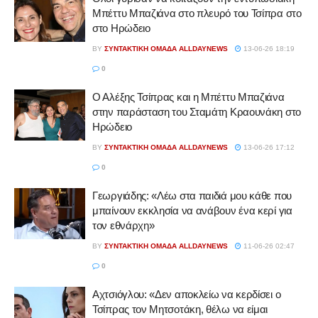
Μπέττυ Μπαζιάνα στο πλευρό του Τσίπρα στο
στο Ηρώδειο
BY
ΣΥΝΤΑΚΤΙΚΉ ΟΜΆΔΑ ALLDAYNEWS
13-06-26 18:19
0
Ο Αλέξης Τσίπρας και η Μπέττυ Μπαζιάνα
στην παράσταση του Σταμάτη Κραουνάκη στο
Ηρώδειο
BY
ΣΥΝΤΑΚΤΙΚΉ ΟΜΆΔΑ ALLDAYNEWS
13-06-26 17:12
0
Γεωργιάδης: «Λέω στα παιδιά μου κάθε που
μπαίνουν εκκλησία να ανάβουν ένα κερί για
τον εθνάρχη»
BY
ΣΥΝΤΑΚΤΙΚΉ ΟΜΆΔΑ ALLDAYNEWS
11-06-26 02:47
0
Αχτσιόγλου: «Δεν αποκλείω να κερδίσει ο
Τσίπρας τον Μητσοτάκη, θέλω να είμαι