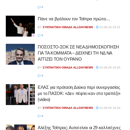
0
Πάνε να βγάλουν τον Τσίπρα πρώτο…
BY
ΣΥΝΤΑΚΤΙΚΉ ΟΜΆΔΑ ALLDAYNEWS
01-06-26 23:31
0
ΠΟΣΟΣΤΟ-ΣΟΚ ΣΕ ΝΕΑ ΔΗΜΟΣΚΟΠΗΣΗ
ΓΙΑ ΤΑ ΚΟΜΜΑΤΑ – ΔΕΙΧΝΕΙ ΤΗ ΝΔ ΝΑ
ΑΓΓΙΖΕΙ ΤΟΝ ΟΥΡΑΝΟ
BY
ΣΥΝΤΑΚΤΙΚΉ ΟΜΆΔΑ ALLDAYNEWS
01-06-26 19:45
0
ΕΛΑΣ για πρόταση Δούκα περί συνεργασίας
με το ΠΑΣΟΚ: «Δεν πέφτει καν στο τραπέζι»
(video)
BY
ΣΥΝΤΑΚΤΙΚΉ ΟΜΆΔΑ ALLDAYNEWS
01-06-26 16:34
0
Αλέξης Τσίπρας: Αυτοί είναι οι 29 καλλιτέχνες