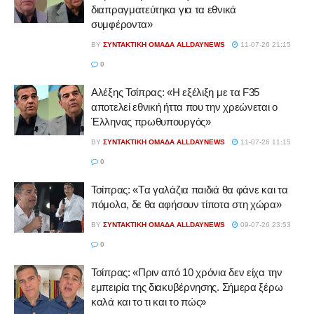
διαπραγματεύτηκα για τα εθνικά
συμφέροντα»
BY
ΣΥΝΤΑΚΤΙΚΉ ΟΜΆΔΑ ALLDAYNEWS
11-07-26 21:15
0
Αλέξης Τσίπρας: «Η εξέλιξη με τα F35
αποτελεί εθνική ήττα που την χρεώνεται ο
Έλληνας πρωθυπουργός»
BY
ΣΥΝΤΑΚΤΙΚΉ ΟΜΆΔΑ ALLDAYNEWS
11-07-26 11:15
0
Τσίπρας: «Tα γαλάζια παιδιά θα φάνε και τα
πόμολα, δε θα αφήσουν τίποτα στη χώρα»
BY
ΣΥΝΤΑΚΤΙΚΉ ΟΜΆΔΑ ALLDAYNEWS
09-07-26 23:53
0
Τσίπρας: «Πριν από 10 χρόνια δεν είχα την
εμπειρία της διακυβέρνησης. Σήμερα ξέρω
καλά και το τι και το πώς»