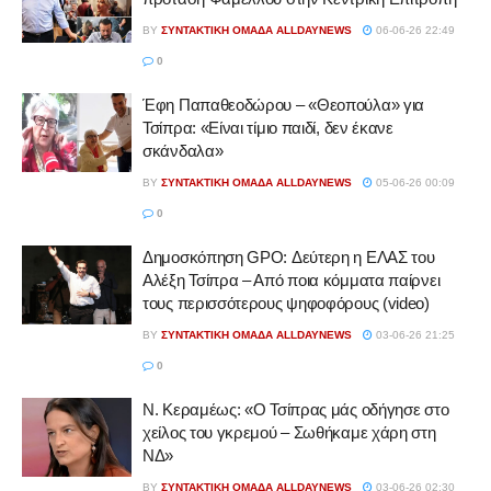
BY
ΣΥΝΤΑΚΤΙΚΉ ΟΜΆΔΑ ALLDAYNEWS
06-06-26 22:49
0
Έφη Παπαθεοδώρου – «Θεοπούλα» για
Τσίπρα: «Είναι τίμιο παιδί, δεν έκανε
σκάνδαλα»
BY
ΣΥΝΤΑΚΤΙΚΉ ΟΜΆΔΑ ALLDAYNEWS
05-06-26 00:09
0
Δημοσκόπηση GPO: Δεύτερη η ΕΛΑΣ του
Αλέξη Τσίπρα – Από ποια κόμματα παίρνει
τους περισσότερους ψηφοφόρους (video)
BY
ΣΥΝΤΑΚΤΙΚΉ ΟΜΆΔΑ ALLDAYNEWS
03-06-26 21:25
0
Ν. Κεραμέως: «Ο Τσίπρας μάς οδήγησε στο
χείλος του γκρεμού – Σωθήκαμε χάρη στη
ΝΔ»
BY
ΣΥΝΤΑΚΤΙΚΉ ΟΜΆΔΑ ALLDAYNEWS
03-06-26 02:30