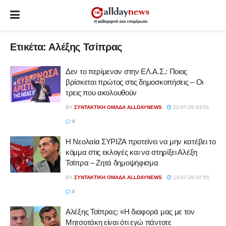
Ετικέτα:
Αλέξης Τσίπρας
Δεν το περίμεναν στην ΕΛ.Α.Σ.: Ποιος
βρίσκεται πρώτος στις δημοσκοπήσεις – Οι
τρεις που ακολουθούν
BY
ΣΥΝΤΑΚΤΙΚΉ ΟΜΆΔΑ ALLDAYNEWS
22-07-26 03:01
0
Η Νεολαία ΣΥΡΙΖΑ προτείνει να μην κατέβει το
κόμμα στις εκλογές και να στηρίξει Αλέξη
Τσίπρα – Ζητά δημοψήφισμα
BY
ΣΥΝΤΑΚΤΙΚΉ ΟΜΆΔΑ ALLDAYNEWS
13-07-26 02:55
0
Αλέξης Τσίπρας: «Η διαφορά μας με τον
Μητσοτάκη είναι ότι εγώ πάντοτε