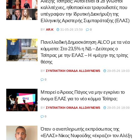
Αλέξης Τσίπρας: Αυτοί είναι οι 28 γνωστοί
καλλιτέχνες, ηθοποιοί και τραγουδιστές που
υπέγραψαν την Ιδρυτική Διακήρυξη της
Ελληνικής Αριστερής Συμπαράταξης (ΕΛΑΣ)
BY
AR.K
31-05-26 15:59
0
Πανελλαδική Δημοσκόπηση ALCO με τα νέα
κόμματα: Στο 23,5% η ΝΔ – Δεύτερος ο
Τσίπρας με την ΕΛΑΣ – Η «μάχη» της τρίτης
θέσης
BY
ΣΥΝΤΑΚΤΙΚΉ ΟΜΆΔΑ ALLDAYNEWS
29-05-26 19:03
0
Μπορεί ο Άρειος Πάγος να μην εγκρίνει το
όνομα ΕΛΑΣ για το νέο κόμμα Τσίπρα;
BY
ΣΥΝΤΑΚΤΙΚΉ ΟΜΆΔΑ ALLDAYNEWS
29-05-26 18:09
0
Όταν ο αναπληρωτής εκπρόσωπος της
«ΕΛΑΣ» Νίκος Νυφούδης «έκραζε» τον Αλέξη