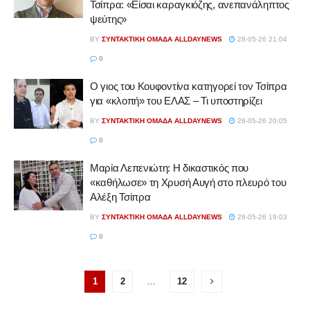
Τσίπρα: «Είσαι καραγκιόζης, ανεπανάληπτος
ψεύτης»
BY
ΣΥΝΤΑΚΤΙΚΉ ΟΜΆΔΑ ALLDAYNEWS
28-05-26 21:04
0
Ο γιος του Κουφοντίνα κατηγορεί τον Τσίπρα
για «κλοπή» του ΕΛΑΣ – Τι υποστηρίζει
BY
ΣΥΝΤΑΚΤΙΚΉ ΟΜΆΔΑ ALLDAYNEWS
28-05-26 20:05
0
Μαρία Λεπενιώτη: Η δικαστικός που
«καθήλωσε» τη Χρυσή Αυγή στο πλευρό του
Αλέξη Τσίπρα
BY
ΣΥΝΤΑΚΤΙΚΉ ΟΜΆΔΑ ALLDAYNEWS
28-05-26 19:03
0
1
2
…
12