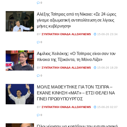
0
Αλέξης Τσίπρας από τη Νίκαια: «Σε 24 ώρες
γίναμε αξιωματική αντιπολίτευση σε λίγους
μήνες κυβέρνηση»
BY
ΣΥΝΤΑΚΤΙΚΉ ΟΜΆΔΑ ALLDAYNEWS
15-06-26 23:34
0
Αιμίλιος Χειλάκης: «Ο Τσίπρας είναι σαν τον
πίνακα της Τζοκόντα, τη Μόνα Λίζα»
BY
ΣΥΝΤΑΚΤΙΚΉ ΟΜΆΔΑ ALLDAYNEWS
15-06-26 18:29
0
ΜΟΛΙΣ ΜΑΘΕΥΤΗΚΕ ΓΙΑ ΤΟΝ ΤΣΙΠΡΑ –
ΕΚΑΝΕ ΚΙΝΗΣΗ «ΜΑΤ» – ΕΤΣΙ ΘΕΛΕΙ ΝΑ
ΓΙΝΕΙ ΠΡΩΘΥΠΟΥΡΓΟΣ
BY
ΣΥΝΤΑΚΤΙΚΉ ΟΜΆΔΑ ALLDAYNEWS
15-06-26 02:07
0
Όλοι γύρισαν να κοιτάξουν την εντυπωσιακή