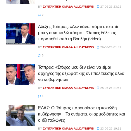
BY
ΣΥΝΤΑΚΤΙΚΉ ΟΜΆΔΑ ALLDAYNEWS
27-06-26 23:22
0
Αλέξης Τσίπρας: «Δεν κάνω πάρτι στο σπίτι
μου για να καλώ κόσμο – Όποιος θέλει ας
παραιτηθεί από τη Βουλή» (video)
BY
ΣΥΝΤΑΚΤΙΚΉ ΟΜΆΔΑ ALLDAYNEWS
26-06-26 01:47
0
Τσίπρας: «Στόχος μου δεν είναι να είμαι
αρχηγός της αξιωματικής αντιπολίτευσης αλλά
να κυβερνήσω»
BY
ΣΥΝΤΑΚΤΙΚΉ ΟΜΆΔΑ ALLDAYNEWS
25-06-26 21:57
0
ΕΛΑΣ: Ο Τσίπρας παρουσίασε τη «σκιώδη
κυβέρνηση» – Τα ονόματα, οι αρμοδιότητες και
οι έξι πυλώνες
BY
ΣΥΝΤΑΚΤΙΚΉ ΟΜΆΔΑ ALLDAYNEWS
23-06-26 19:11