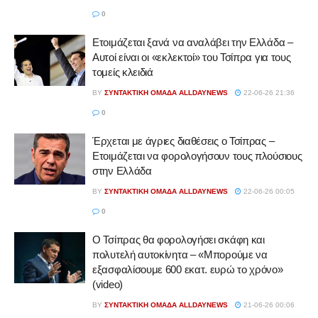
0
Ετοιμάζεται ξανά να αναλάβει την Ελλάδα –
Αυτοί είναι οι «εκλεκτοί» του Τσίπρα για τους
τομείς κλειδιά
BY
ΣΥΝΤΑΚΤΙΚΉ ΟΜΆΔΑ ALLDAYNEWS
22-06-26 21:36
0
Έρχεται με άγριες διαθέσεις ο Τσίπρας –
Ετοιμάζεται να φορολογήσουν τους πλούσιους
στην Ελλάδα
BY
ΣΥΝΤΑΚΤΙΚΉ ΟΜΆΔΑ ALLDAYNEWS
22-06-26 00:05
0
Ο Τσίπρας θα φορολογήσει σκάφη και
πολυτελή αυτοκίνητα – «Μπορούμε να
εξασφαλίσουμε 600 εκατ. ευρώ το χρόνο»
(video)
BY
ΣΥΝΤΑΚΤΙΚΉ ΟΜΆΔΑ ALLDAYNEWS
21-06-26 00:06