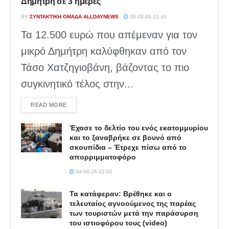
Δημήτρη σε 3 ημέρες
BY
ΣΥΝΤΑΚΤΙΚΉ ΟΜΆΔΑ ALLDAYNEWS
08-08-26 11:10
Τα 12.500 ευρώ που απέμεναν για τον
μικρό Δημήτρη καλύφθηκαν από τον
Τάσο Χατζηγιοβάνη, βάζοντας το πιο
συγκινητικό τέλος στην...
DETAILS
READ MORE
Έχασε το δελτίο του ενός εκατομμυρίου
και το ξαναβρήκε σε βουνό από
σκουπίδια – Έτρεχε πίσω από το
απορριμματοφόρο
04-08-26 22:02
Τα κατάφεραν: Βρέθηκε και ο
τελευταίος αγνοούμενος της παρέας
των τουριστών μετά την παράσυρση
του ιστιοφόρου τους (video)