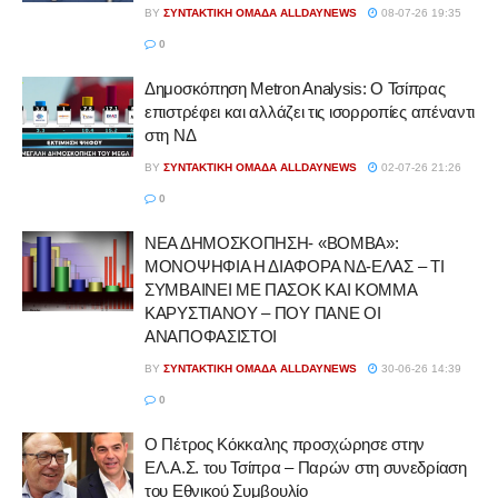
BY
ΣΥΝΤΑΚΤΙΚΉ ΟΜΆΔΑ ALLDAYNEWS
08-07-26 19:35
0
Δημοσκόπηση Metron Analysis: Ο Τσίπρας
επιστρέφει και αλλάζει τις ισορροπίες απέναντι
στη ΝΔ
BY
ΣΥΝΤΑΚΤΙΚΉ ΟΜΆΔΑ ALLDAYNEWS
02-07-26 21:26
0
ΝΕΑ ΔΗΜΟΣΚΟΠΗΣΗ- «ΒΟΜΒΑ»:
ΜΟΝΟΨΗΦΙΑ Η ΔΙΑΦΟΡΑ ΝΔ-ΕΛΑΣ – ΤΙ
ΣΥΜΒΑΙΝΕΙ ΜΕ ΠΑΣΟΚ ΚΑΙ ΚΟΜΜΑ
ΚΑΡΥΣΤΙΑΝΟΥ – ΠΟΥ ΠΑΝΕ ΟΙ
ΑΝΑΠΟΦΑΣΙΣΤΟΙ
BY
ΣΥΝΤΑΚΤΙΚΉ ΟΜΆΔΑ ALLDAYNEWS
30-06-26 14:39
0
Ο Πέτρος Κόκκαλης προσχώρησε στην
ΕΛ.Α.Σ. του Τσίπρα – Παρών στη συνεδρίαση
του Εθνικού Συμβουλίο