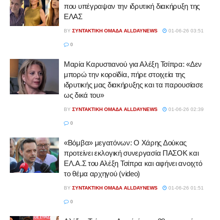
που υπέγραψαν την ιδρυτική διακήρυξη της
ΕΛΑΣ
BY
ΣΥΝΤΑΚΤΙΚΉ ΟΜΆΔΑ ALLDAYNEWS
01-06-26 03:51
0
Μαρία Καρυστιανού για Αλέξη Τσίπρα: «Δεν
μπορώ την κοροϊδία, πήρε στοιχεία της
ιδρυτικής μας διακήρυξης και τα παρουσίασε
ως δικά του»
BY
ΣΥΝΤΑΚΤΙΚΉ ΟΜΆΔΑ ALLDAYNEWS
01-06-26 02:39
0
«Βόμβα» μεγατόνων: Ο Χάρης Δούκας
προτείνει εκλογική συνεργασία ΠΑΣΟΚ και
ΕΛ.Α.Σ του Αλέξη Τσίπρα και αφήνει ανοιχτό
το θέμα αρχηγού (video)
BY
ΣΥΝΤΑΚΤΙΚΉ ΟΜΆΔΑ ALLDAYNEWS
01-06-26 01:51
0