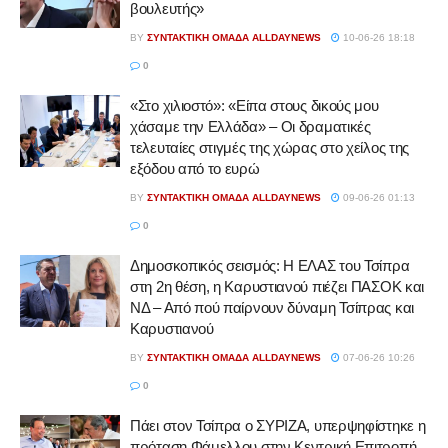
βουλευτής»
BY
ΣΥΝΤΑΚΤΙΚΉ ΟΜΆΔΑ ALLDAYNEWS
10-06-26 18:18
0
«Στο χιλιοστό»: «Είπα στους δικούς μου
χάσαμε την Ελλάδα» – Οι δραματικές
τελευταίες στιγμές της χώρας στο χείλος της
εξόδου από το ευρώ
BY
ΣΥΝΤΑΚΤΙΚΉ ΟΜΆΔΑ ALLDAYNEWS
09-06-26 01:13
0
Δημοσκοπικός σεισμός: Η ΕΛΑΣ του Τσίπρα
στη 2η θέση, η Καρυστιανού πιέζει ΠΑΣΟΚ και
ΝΔ – Από πού παίρνουν δύναμη Τσίπρας και
Καρυστιανού
BY
ΣΥΝΤΑΚΤΙΚΉ ΟΜΆΔΑ ALLDAYNEWS
07-06-26 10:26
0
Πάει στον Τσίπρα ο ΣΥΡΙΖΑ, υπερψηφίστηκε η
πρόταση Φάμελλου στην Κεντρική Επιτροπή