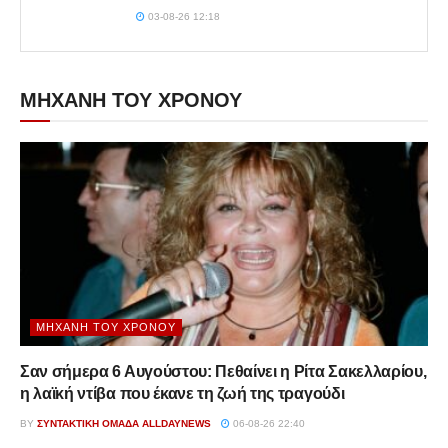
03-08-26 12:18
ΜΗΧΑΝΗ ΤΟΥ ΧΡΟΝΟΥ
ΜΗΧΑΝΉ ΤΟΥ ΧΡΌΝΟΥ
Σαν σήμερα 6 Αυγούστου: Πεθαίνει η Ρίτα Σακελλαρίου,
η λαϊκή ντίβα που έκανε τη ζωή της τραγούδι
BY
ΣΥΝΤΑΚΤΙΚΉ ΟΜΆΔΑ ALLDAYNEWS
06-08-26 22:40